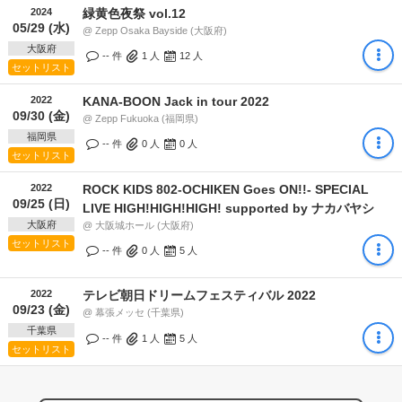
2024
緑黄色夜祭 vol.12
05/29 (水)
@ Zepp Osaka Bayside (大阪府)
大阪府
-- 件
1
人
12
人
セットリスト
2022
KANA-BOON Jack in tour 2022
09/30 (金)
@ Zepp Fukuoka (福岡県)
福岡県
-- 件
0
人
0
人
セットリスト
2022
ROCK KIDS 802-OCHIKEN Goes ON!!- SPECIAL
09/25 (日)
LIVE HIGH!HIGH!HIGH! supported by ナカバヤシ
大阪府
@ 大阪城ホール (大阪府)
セットリスト
-- 件
0
人
5
人
2022
テレビ朝日ドリームフェスティバル 2022
09/23 (金)
@ 幕張メッセ (千葉県)
千葉県
-- 件
1
人
5
人
セットリスト