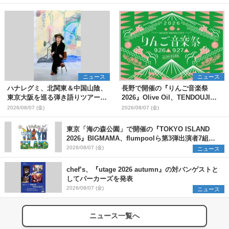
ニュース
ニュース
ハナレグミ、北関東＆中国山陰、
長野で開催の『りんご音楽祭
東京大阪を巡る弾き語りツアー10
2026』Olive Oil、TENDOUJIら
月より開催決定
第11弾出演アーティスト（16組）
2026/08/07 (金)
2026/08/07 (金)
を発表
東京「海の森公園」で開催の『TOKYO ISLAND
2026』BIGMAMA、flumpoolら第3弾出演者7組を
発表 ワークショップ・アート出展者を募集
2026/08/07 (金)
ニュース
chef’s、『utage 2026 autumn』の対バンゲストと
してパーカーズを発表
2026/08/07 (金)
ニュース
ニュース一覧へ