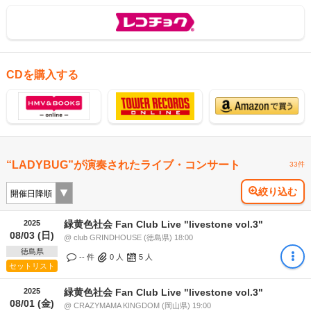
CDを購入する
“LADYBUG”が演奏されたライブ・コンサート
33件
絞り込む
2025
緑黄色社会 Fan Club Live "livestone vol.3"
08/03 (日)
@ club GRINDHOUSE (徳島県) 18:00
徳島県
-- 件
0
人
5
人
セットリスト
2025
緑黄色社会 Fan Club Live "livestone vol.3"
08/01 (金)
@ CRAZYMAMA KINGDOM (岡山県) 19:00