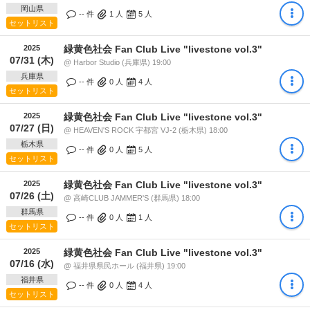
岡山県
-- 件
1
人
5
人
セットリスト
2025
緑黄色社会 Fan Club Live "livestone vol.3"
07/31 (木)
@ Harbor Studio (兵庫県) 19:00
兵庫県
-- 件
0
人
4
人
セットリスト
2025
緑黄色社会 Fan Club Live "livestone vol.3"
07/27 (日)
@ HEAVEN'S ROCK 宇都宮 VJ-2 (栃木県) 18:00
栃木県
-- 件
0
人
5
人
セットリスト
2025
緑黄色社会 Fan Club Live "livestone vol.3"
07/26 (土)
@ 高崎CLUB JAMMER'S (群馬県) 18:00
群馬県
-- 件
0
人
1
人
セットリスト
2025
緑黄色社会 Fan Club Live "livestone vol.3"
07/16 (水)
@ 福井県県民ホール (福井県) 19:00
福井県
-- 件
0
人
4
人
セットリスト