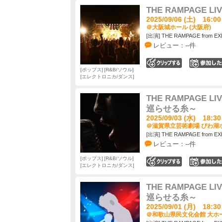
THE RAMPAGE LIV
2025/09/06 (土) 16:00
＠大阪城ホール (大阪府)
[出演] THE RAMPAGE from EX
レビュー：--件
0
ポップス
R&B/ソウル
エレクトロニカ/ダンス
THE RAMPAGE LIV
巡らせる糸～
2025/09/03 (水) 18:30
＠滋賀県立芸術劇場 びわ湖ホ
[出演] THE RAMPAGE from EX
レビュー：--件
ポップス
R&B/ソウル
0
エレクトロニカ/ダンス
THE RAMPAGE LIV
巡らせる糸～
2025/09/01 (月) 18:30
＠和歌山県民文化会館 大ホー