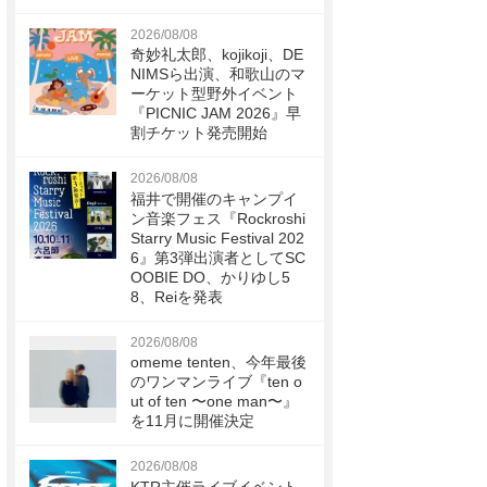
2026/08/08
奇妙礼太郎、kojikoji、DE
NIMSら出演、和歌山のマ
ーケット型野外イベント
『PICNIC JAM 2026』早
割チケット発売開始
2026/08/08
福井で開催のキャンプイ
ン音楽フェス『Rockroshi
Starry Music Festival 202
6』第3弾出演者としてSC
OOBIE DO、かりゆし5
8、Reiを発表
2026/08/08
omeme tenten、今年最後
のワンマンライブ『ten o
ut of ten 〜one man〜』
を11月に開催決定
2026/08/08