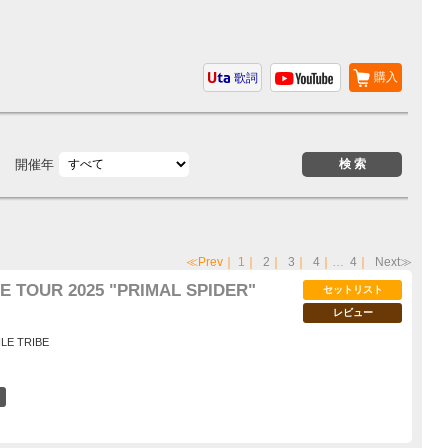
購入
歌詞
開催年
≪Prev
｜
1
｜
2
｜
3
｜
4
｜…
4
｜
Next≫
E TOUR 2025 "PRIMAL SPIDER"
セットリスト
レビュー
ILE TRIBE
5