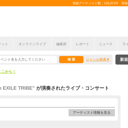
登録アーティスト数：126,671件 登録コ
ケット
オンラインライブ
編集部
レポート
ニュース
ラ
ここから！
新規
ジャンル検索
上半期編発表！
ここから！
上半期編発表！
 EXILE TRIBE”
が演奏されたライブ・コンサート
アーティスト情報を見る