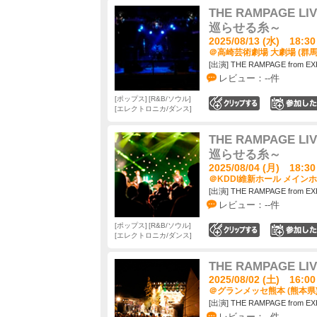
THE RAMPAGE LIV
巡らせる糸～
2025/08/13 (水) 18:30
＠高崎芸術劇場 大劇場 (群馬
[出演] THE RAMPAGE from EX
レビュー：--件
ポップス
R&B/ソウル
0
エレクトロニカ/ダンス
THE RAMPAGE LIV
巡らせる糸～
2025/08/04 (月) 18:30
＠KDDI維新ホール メインホ
[出演] THE RAMPAGE from EX
レビュー：--件
ポップス
R&B/ソウル
0
エレクトロニカ/ダンス
THE RAMPAGE LIV
2025/08/02 (土) 16:00
＠グランメッセ熊本 (熊本県
[出演] THE RAMPAGE from EX
レビュー：--件