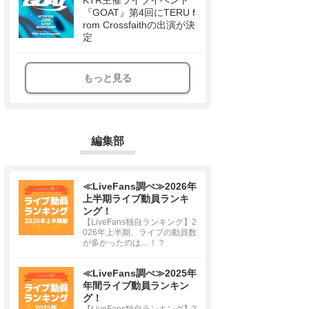
KTR主催ライブイベント
『GOAT』第4回にTERU f
rom Crossfaithの出演が決
定
もっと見る
編集部
≪LiveFans調べ≫2026年
上半期ライブ動員ランキ
ング！
【LiveFans独自ランキング】2
026年上半期、ライブの動員数
が多かったのは…！？
≪LiveFans調べ≫2025年
年間ライブ動員ランキン
グ！
【LiveFans独自ランキング】2