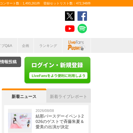
ンサート数：1,493,261件 登録セットリスト数：472,348件
イブQ&A
企画
ランキング
情報投稿
新着ニュース
新着ライブレポート
2026/08/08
結那バースデーイベント2
026のゲストで斉藤朱夏＆
愛美の出演が決定