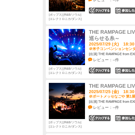
0
ポップス
R&B/ソウル
エレクトロニカ/ダンス
THE RAMPAGE LIV
巡らせる糸～
2025/07/29 (火) 18:30
＠米子コンベンションセンター 
[出演] THE RAMPAGE from EX
レビュー：--件
ポップス
R&B/ソウル
0
エレクトロニカ/ダンス
THE RAMPAGE LIV
2025/07/25 (金) 18:30
＠ポートメッセなごや 第1展
[出演] THE RAMPAGE from EX
レビュー：--件
0
ポップス
R&B/ソウル
エレクトロニカ/ダンス