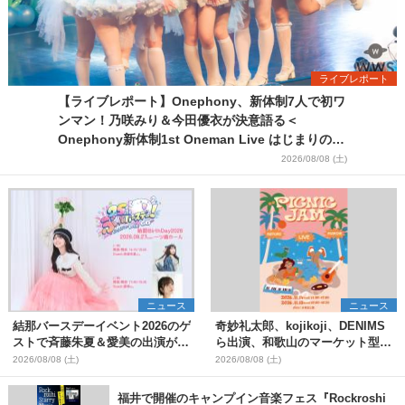
ライブレポート
【ライブレポート】Onephony、新体制7人で初ワ
ンマン！乃咲みり＆今田優衣が決意語る＜
Onephony新体制1st Oneman Live はじまりの夏
＞
2026/08/08 (土)
ニュース
ニュース
結那バースデーイベント2026のゲ
奇妙礼太郎、kojikoji、DENIMS
ストで斉藤朱夏＆愛美の出演が決
ら出演、和歌山のマーケット型野
定
外イベント『PICNIC JAM
2026/08/08 (土)
2026/08/08 (土)
2026』早割チケット発売開始
福井で開催のキャンプイン音楽フェス『Rockroshi