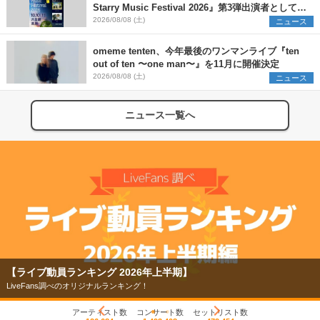
Starry Music Festival 2026』第3弾出演者として
SCOOBIE DO、かりゆし58、Reiを発表
2026/08/08 (土)
ニュース
omeme tenten、今年最後のワンマンライブ『ten
out of ten 〜one man〜』を11月に開催決定
2026/08/08 (土)
ニュース
ニュース一覧へ
【ライブ動員ランキング 2026年上半期】
LiveFans調べのオリジナルランキング！
アーティスト数
コンサート数
セットリスト数