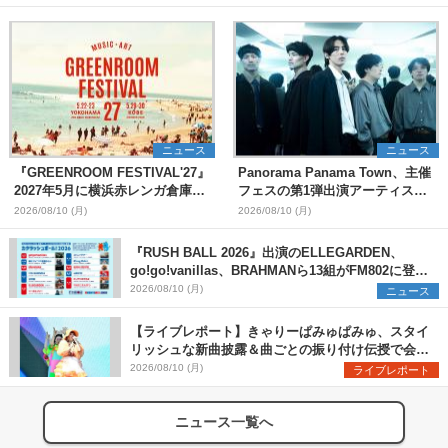
ニュース
ニュース
『GREENROOM FESTIVAL'27』
Panorama Panama Town、主催
2027年5月に横浜赤レンガ倉庫、
フェスの第1弾出演アーティスト
神戸メリケンパークで開催決定
として愛はズボーン、夜の本気ダ
2026/08/10 (月)
2026/08/10 (月)
ンスらを発表 「plus∈you」の
MVも公開に
『RUSH BALL 2026』出演のELLEGARDEN、
go!go!vanillas、BRAHMANら13組がFM802に登
場、他出演アーティストの“渾身の1曲”をセレクト
2026/08/10 (月)
ニュース
【ライブレポート】きゃりーぱみゅぱみゅ、スタイ
リッシュな新曲披露＆曲ごとの振り付け伝授で会場
を盛り上げまくる！＜LuckyFes’26＞
2026/08/10 (月)
ライブレポート
ニュース一覧へ