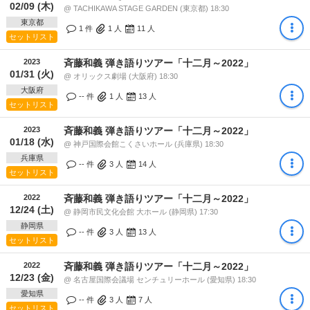
02/09 (木)
@ TACHIKAWA STAGE GARDEN (東京都) 18:30
東京都
1 件
1
人
11
人
セットリスト
2023
斉藤和義 弾き語りツアー「十二月～2022」
01/31 (火)
@ オリックス劇場 (大阪府) 18:30
大阪府
-- 件
1
人
13
人
セットリスト
2023
斉藤和義 弾き語りツアー「十二月～2022」
01/18 (水)
@ 神戸国際会館こくさいホール (兵庫県) 18:30
兵庫県
-- 件
3
人
14
人
セットリスト
2022
斉藤和義 弾き語りツアー「十二月～2022」
12/24 (土)
@ 静岡市民文化会館 大ホール (静岡県) 17:30
静岡県
-- 件
3
人
13
人
セットリスト
2022
斉藤和義 弾き語りツアー「十二月～2022」
12/23 (金)
@ 名古屋国際会議場 センチュリーホール (愛知県) 18:30
愛知県
-- 件
3
人
7
人
セットリスト