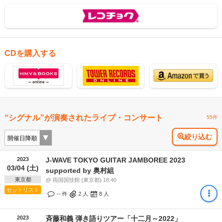
CDを購入する
“シグナル”が演奏されたライブ・コンサート
55件
絞り込む
2023
J-WAVE TOKYO GUITAR JAMBOREE 2023
03/04 (土)
supported by 奥村組
東京都
@ 両国国技館 (東京都) 18:40
セットリスト
-- 件
2
人
8
人
2023
斉藤和義 弾き語りツアー「十二月～2022」