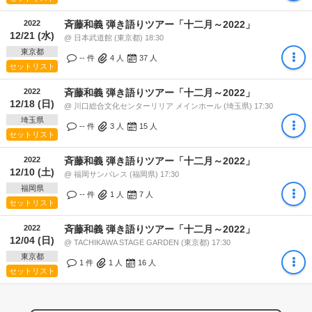
2022
斉藤和義 弾き語りツアー「十二月～2022」
12/21 (水)
@ 日本武道館 (東京都) 18:30
東京都
-- 件
4
人
37
人
セットリスト
2022
斉藤和義 弾き語りツアー「十二月～2022」
12/18 (日)
@ 川口総合文化センターリリア メインホール (埼玉県) 17:30
埼玉県
-- 件
3
人
15
人
セットリスト
2022
斉藤和義 弾き語りツアー「十二月～2022」
12/10 (土)
@ 福岡サンパレス (福岡県) 17:30
福岡県
-- 件
1
人
7
人
セットリスト
2022
斉藤和義 弾き語りツアー「十二月～2022」
12/04 (日)
@ TACHIKAWA STAGE GARDEN (東京都) 17:30
東京都
1 件
1
人
16
人
セットリスト