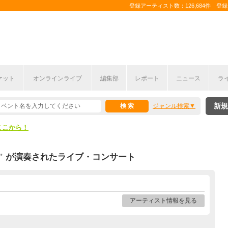
登録アーティスト数：126,684件 登録コ
ケット
オンラインライブ
編集部
レポート
ニュース
ラ
ここから！
新規
ジャンル検索
上半期編発表！
ここから！
上半期編発表！
”
が演奏されたライブ・コンサート
アーティスト情報を見る