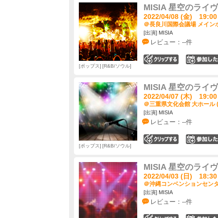
MISIA 星空のライヴ Ac
2022/04/08 (金) 19:00
＠長良川国際会議場 メインホ
[出演] MISIA
レビュー：--件
0
ポップス
R&B/ソウル
MISIA 星空のライヴ Ac
2022/04/07 (木) 19:00
＠三重県文化会館 大ホール 
[出演] MISIA
レビュー：--件
0
ポップス
R&B/ソウル
MISIA 星空のライヴ Ac
2022/04/03 (日) 18:30
＠沖縄コンベンションセンター
[出演] MISIA
レビュー：--件