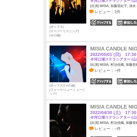
＠河口湖ステラシアター (山
[出演] MISIA, 加藤登紀子, 清
レビュー：1件
0
ポップス
イージーリスニング
その他
MISIA CANDLE NI
2022/05/01 (日) 17:30
＠河口湖ステラシアター (山
[出演] MISIA, 村治佳織, 加
レビュー：--件
0
ポップス
その他
フォーク/ニューミュージ
ック
MISIA CANDLE NI
2022/04/30 (土) 17:30
＠河口湖ステラシアター (山
[出演] MISIA, 村治佳織, 加
レビュー：--件