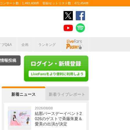
ンサート数：1,493,408件 登録セットリスト数：472,454件
イブQ&A
企画
ランキング
情報投稿
新着ニュース
新着ライブレポート
2026/08/08
結那バースデーイベント2
026のゲストで斉藤朱夏＆
愛美の出演が決定