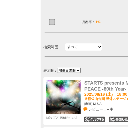
演奏率：
1%
検索範囲
表示順：
STARTS presents 
PEACE -80th Year-
2025/08/16 (土) 18:00
＠稲佐山公園 野外ステージ 
[出演] MISIA
レビュー：--件
ポップス
R&B/ソウル
0