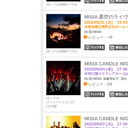
0
ポップス
R&B/ソウル
MISIA 星空のライヴ Ac
2022/05/31 (火) 19:00
＠高知県立県民文化ホール オ
[出演] MISIA
レビュー：--件
0
ポップス
R&B/ソウル
MISIA CANDLE NI
2022/05/04 (水) 17:30
＠河口湖ステラシアター (山
[出演] MISIA, 加藤登紀子, 清
レビュー：1件
0
ポップス
イージーリスニング
その他
MISIA CANDLE NI
2022/05/03 (火) 17:30