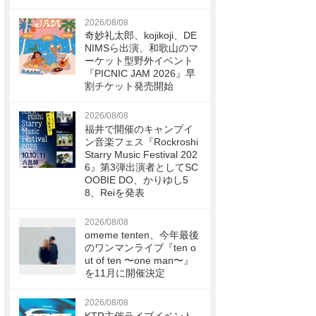
2026/08/08
奇妙礼太郎、kojikoji、DE
NIMSら出演、和歌山のマ
ーケット型野外イベント
『PICNIC JAM 2026』早
割チケット発売開始
2026/08/08
福井で開催のキャンプイ
ン音楽フェス『Rockroshi
Starry Music Festival 202
6』第3弾出演者としてSC
OOBIE DO、かりゆし5
8、Reiを発表
2026/08/08
omeme tenten、今年最後
のワンマンライブ『ten o
ut of ten 〜one man〜』
を11月に開催決定
2026/08/08