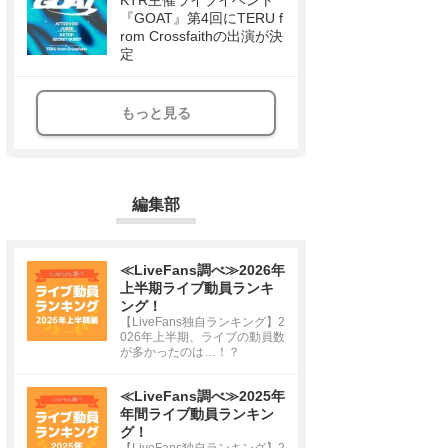
KTR主催ライブイベント
『GOAT』第4回にTERU f
rom Crossfaithの出演が決
定
もっと見る
編集部
≪LiveFans調べ≫2026年
上半期ライブ動員ランキ
ング！
【LiveFans独自ランキング】2
026年上半期、ライブの動員数
が多かったのは…！？
≪LiveFans調べ≫2025年
年間ライブ動員ランキン
グ！
【LiveFans独自ランキング】2