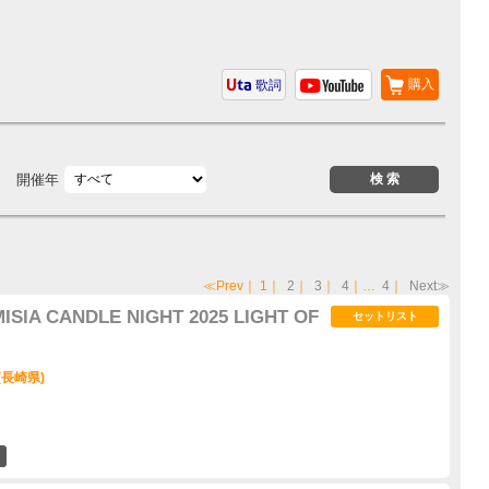
購入
歌詞
開催年
≪Prev
｜
1
｜
2
｜
3
｜
4
｜…
4
｜
Next≫
MISIA CANDLE NIGHT 2025 LIGHT OF
セットリスト
(長崎県)
6