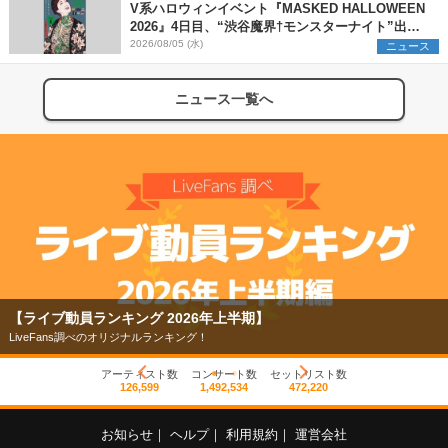
V系ハロウィンイベント『MASKED HALLOWEEN
2026』4日目、“渋谷魔界†モンスターナイト”出演6
組を発表
2026/08/05 (水)
ニュース
ニュース一覧へ
【ライブ動員ランキング 2026年上半期】
LiveFans調べのオリジナルランキング！
アーティスト数
コンサート数
セットリスト数
126,599
1,492,534
472,220
お知らせ
｜
ヘルプ
｜
利用規約
｜
運営会社