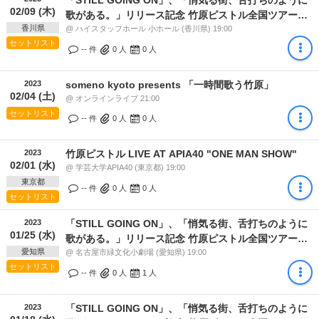
02/09 (木)
歌がある。」リリース記念 竹原ピストル全国ツアー2
香川県
周目
@ ハイスタッフホール 小ホール (香川県) 19:00
セットリスト
-- 件
0
人
0
人
2023
someno kyoto presents 「一時間歌う竹原」
02/04 (土)
@ オンラインライブ 21:00
セットリスト
-- 件
0
人
0
人
2023
竹原ピストル LIVE AT APIA40 "ONE MAN SHOW"
02/01 (水)
@ 学芸大学APIA40 (東京都) 19:00
東京都
-- 件
0
人
0
人
セットリスト
2023
「STILL GOING ON」、「悄気る街、舌打ちのように
01/25 (水)
歌がある。」リリース記念 竹原ピストル全国ツアー2
愛知県
周目
@ 名古屋市緑文化小劇場 (愛知県) 19:00
セットリスト
-- 件
0
人
1
人
2023
「STILL GOING ON」、「悄気る街、舌打ちのように