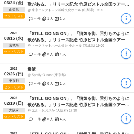
03/24 (金)
歌がある。」リリース記念 竹原ピストル全国ツアー2
山梨県
周目
@ 東京エレクトロン韮崎文化ホール (山梨県) 19:00
セットリスト
-- 件
1
人
1
人
2023
「STILL GOING ON」、「悄気る街、舌打ちのように
03/15 (水)
歌がある。」リリース記念 竹原ピストル全国ツアー2
宮城県
周目
@ トークネットホール仙台 小ホール (宮城県) 19:00
セットリスト
-- 件
0
人
1
人
2023
爆誕
02/26 (日)
@ Spotify O-nest (東京都)
東京都
-- 件
0
人
1
人
セットリスト
2023
「STILL GOING ON」、「悄気る街、舌打ちのように
02/19 (日)
歌がある。」リリース記念 竹原ピストル全国ツアー2
大阪府
周目
@ エル・おおさか (大阪府) 17:30
セットリスト
-- 件
0
人
4
人
2023
「STILL GOING ON」、「悄気る街、舌打ちのように