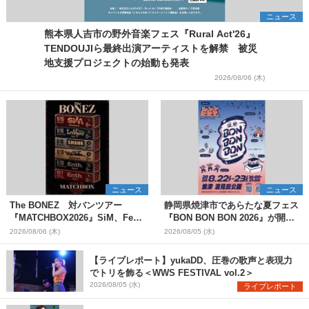
ニュース
熊本県人吉市の野外音楽フェス『Rural Act'26』
TENDOUJIら最終出演アーティストを解禁 被災
地支援プロジェクトの始動も発表
2026/08/06 (木)
ニュース
ニュース
The BONEZ 対バンツアー
静岡県焼津市であらたな夏フェス
『MATCHBOX2026』SiM、Fear,
『BON BON BON 2026』が開
and Loathing in Las Vegasら対
催 音楽ライブ×盆踊り×DJ×屋台
2026/08/06 (木)
2026/08/05 (水)
バンアーティストを一斉解禁
グルメ×ランタンナイトで彩る2日
間
【ライブレポート】yukaDD、圧巻の歌声と表現力
でトリを飾る＜WWS FESTIVAL vol.2＞
2026/08/05 (水)
ライブレポート