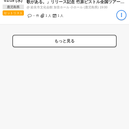
01/18 (水)
歌がある。」リリース記念 竹原ピストル全国ツアー2
鹿児島県
周目
@ 姶良市文化会館 加音ホール 小ホール (鹿児島県) 19:00
セットリスト
-- 件
1
人
1
人
もっと見る