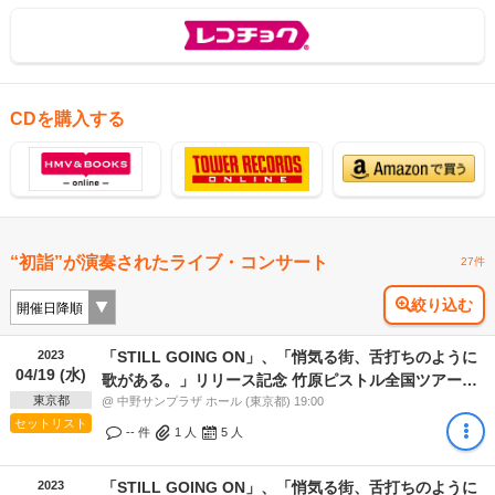
CDを購入する
“初詣”が演奏されたライブ・コンサート
27件
絞り込む
2023
「STILL GOING ON」、「悄気る街、舌打ちのように
04/19 (水)
歌がある。」リリース記念 竹原ピストル全国ツアー2
東京都
周目
@ 中野サンプラザ ホール (東京都) 19:00
セットリスト
-- 件
1
人
5
人
2023
「STILL GOING ON」、「悄気る街、舌打ちのように