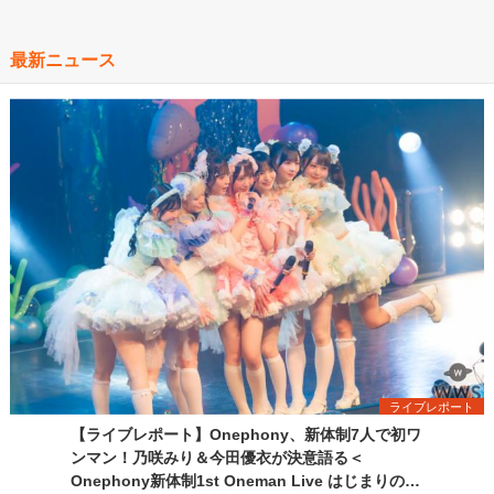
最新ニュース
ライブレポート
【ライブレポート】Onephony、新体制7人で初ワ
ンマン！乃咲みり＆今田優衣が決意語る＜
Onephony新体制1st Oneman Live はじまりの夏