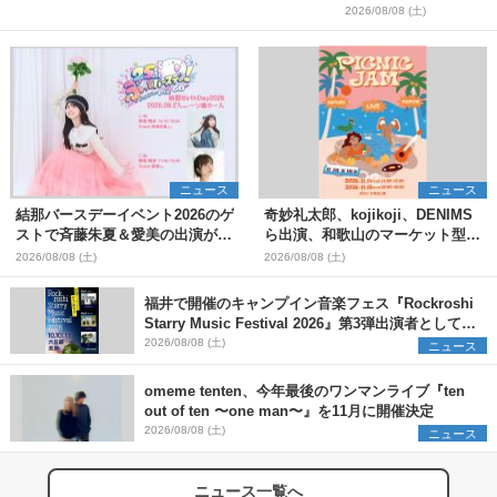
＞
2026/08/08 (土)
ニュース
ニュース
結那バースデーイベント2026のゲ
奇妙礼太郎、kojikoji、DENIMS
ストで斉藤朱夏＆愛美の出演が決
ら出演、和歌山のマーケット型野
定
外イベント『PICNIC JAM
2026/08/08 (土)
2026/08/08 (土)
2026』早割チケット発売開始
福井で開催のキャンプイン音楽フェス『Rockroshi
Starry Music Festival 2026』第3弾出演者として
SCOOBIE DO、かりゆし58、Reiを発表
2026/08/08 (土)
ニュース
omeme tenten、今年最後のワンマンライブ『ten
out of ten 〜one man〜』を11月に開催決定
2026/08/08 (土)
ニュース
ニュース一覧へ