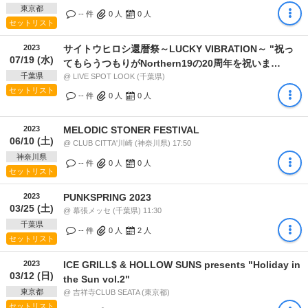
東京都
-- 件
0
人
0
人
セットリスト
2023
サイトウヒロシ還暦祭～LUCKY VIBRATION～ "祝っ
07/19 (水)
てもらうつもりがNorthern19の20周年を祝いま
千葉県
SHOW!!!"
@ LIVE SPOT LOOK (千葉県)
セットリスト
-- 件
0
人
0
人
2023
MELODIC STONER FESTIVAL
06/10 (土)
@ CLUB CITTA'川崎 (神奈川県) 17:50
神奈川県
-- 件
0
人
0
人
セットリスト
2023
PUNKSPRING 2023
03/25 (土)
@ 幕張メッセ (千葉県) 11:30
千葉県
-- 件
0
人
2
人
セットリスト
2023
ICE GRILL$ & HOLLOW SUNS presents "Holiday in
03/12 (日)
the Sun vol.2"
東京都
@ 吉祥寺CLUB SEATA (東京都)
セットリスト