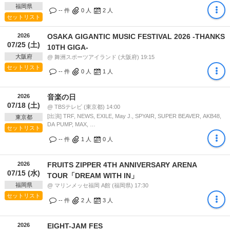
福岡県
-- 件
0
人
2
人
セットリスト
2026
OSAKA GIGANTIC MUSIC FESTIVAL 2026 -THANKS
07/25 (土)
10TH GIGA-
大阪府
@ 舞洲スポーツアイランド (大阪府) 19:15
セットリスト
-- 件
0
人
1
人
2026
音楽の日
07/18 (土)
@ TBSテレビ (東京都) 14:00
[出演] TRF, NEWS, EXILE, May J., SPYAIR, SUPER BEAVER, AKB48,
東京都
DA PUMP, MAX, …
セットリスト
-- 件
1
人
0
人
2026
FRUITS ZIPPER 4TH ANNIVERSARY ARENA
07/15 (水)
TOUR「DREAM WITH IN」
福岡県
@ マリンメッセ福岡 A館 (福岡県) 17:30
セットリスト
-- 件
2
人
3
人
2026
EIGHT-JAM FES