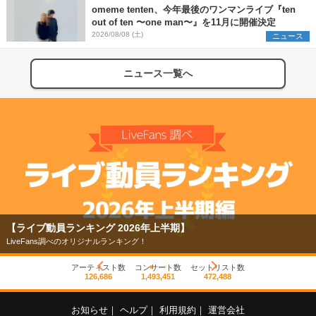
omeme tenten、今年最後のワンマンライブ『ten
out of ten 〜one man〜』を11月に開催決定
2026/08/08 (土)
ニュース
ニュース一覧へ
【ライブ動員ランキング 2026年上半期】
LiveFans調べのオリジナルランキング！
アーティスト数
コンサート数
セットリスト数
126,686
1,493,451
472,488
お知らせ
｜
ヘルプ
｜
利用規約
｜
運営会社