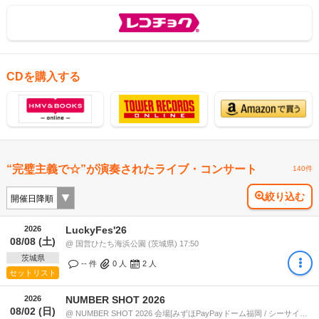
CDを購入する
“完璧主義で☆”が演奏されたライブ・コンサート
140件
絞り込む
2026
LuckyFes'26
08/08 (土)
@ 国営ひたち海浜公園 (茨城県) 17:50
茨城県
-- 件
0
人
2
人
セットリスト
2026
NUMBER SHOT 2026
08/02 (日)
@ NUMBER SHOT 2026 会場[みずほPayPayドーム福岡 / シーサイドももち海浜公園地行浜ビーチ] (福岡県) 15:05