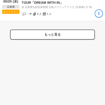
05/20 (水)
TOUR「DREAM WITH IN」
広島県
@ 広島県立総合体育館 広島グリーンアリーナ (広島県) 17:30
セットリスト
-- 件
0
人
1
人
もっと見る