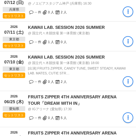
07/12 (日)
@ ノエビアスタジアム神戸 (兵庫県) 16:30
兵庫県
-- 件
0
人
2
人
セットリスト
2026
KAWAII LAB. SESSION 2026 SUMMER
07/11 (土)
@ 国立代々木競技場 第一体育館 (東京都)
東京都
-- 件
1
人
0
人
セットリスト
2026
KAWAII LAB. SESSION 2026 SUMMER
07/10 (金)
@ 国立代々木競技場 第一体育館 (東京都) 18:00
[出演] FRUITS ZIPPER, CANDY TUNE, SWEET STEADY, KAWAII
東京都
LAB. MATES, CUTIE STR…
セットリスト
-- 件
0
人
2
人
2026
FRUITS ZIPPER 4TH ANNIVERSARY ARENA
06/25 (木)
TOUR「DREAM WITH IN」
愛知県
@ IGアリーナ (愛知県) 17:30
セットリスト
-- 件
0
人
5
人
2026
FRUITS ZIPPER 4TH ANNIVERSARY ARENA