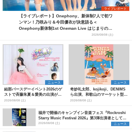
ライブレポート
【ライブレポート】Onephony、新体制7人で初ワ
ンマン！乃咲みり＆今田優衣が決意語る＜
Onephony新体制1st Oneman Live はじまりの夏
＞
2026/08/08 (土)
ニュース
ニュース
結那バースデーイベント2026のゲ
奇妙礼太郎、kojikoji、DENIMS
ストで斉藤朱夏＆愛美の出演が決
ら出演、和歌山のマーケット型野
定
外イベント『PICNIC JAM
2026/08/08 (土)
2026/08/08 (土)
2026』早割チケット発売開始
福井で開催のキャンプイン音楽フェス『Rockroshi
Starry Music Festival 2026』第3弾出演者として
SCOOBIE DO、かりゆし58、Reiを発表
2026/08/08 (土)
ニュース