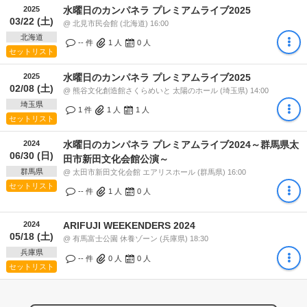
2025
水曜日のカンパネラ プレミアムライブ2025
03/22 (土)
@ 北見市民会館 (北海道) 16:00
北海道
-- 件
1
人
0
人
セットリスト
2025
水曜日のカンパネラ プレミアムライブ2025
02/08 (土)
@ 熊谷文化創造館さくらめいと 太陽のホール (埼玉県) 14:00
埼玉県
1 件
1
人
1
人
セットリスト
2024
水曜日のカンパネラ プレミアムライブ2024～群馬県太
06/30 (日)
田市新田文化会館公演～
群馬県
@ 太田市新田文化会館 エアリスホール (群馬県) 16:00
セットリスト
-- 件
1
人
0
人
2024
ARIFUJI WEEKENDERS 2024
05/18 (土)
@ 有馬富士公園 休養ゾーン (兵庫県) 18:30
兵庫県
-- 件
0
人
0
人
セットリスト