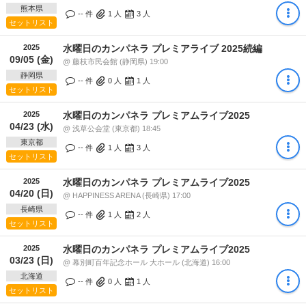
熊本県
-- 件
1
人
3
人
セットリスト
2025
水曜日のカンパネラ プレミアライブ 2025続編
09/05 (金)
@ 藤枝市民会館 (静岡県) 19:00
静岡県
-- 件
0
人
1
人
セットリスト
2025
水曜日のカンパネラ プレミアムライブ2025
04/23 (水)
@ 浅草公会堂 (東京都) 18:45
東京都
-- 件
1
人
3
人
セットリスト
2025
水曜日のカンパネラ プレミアムライブ2025
04/20 (日)
@ HAPPINESS ARENA (長崎県) 17:00
長崎県
-- 件
1
人
2
人
セットリスト
2025
水曜日のカンパネラ プレミアムライブ2025
03/23 (日)
@ 幕別町百年記念ホール 大ホール (北海道) 16:00
北海道
-- 件
0
人
1
人
セットリスト