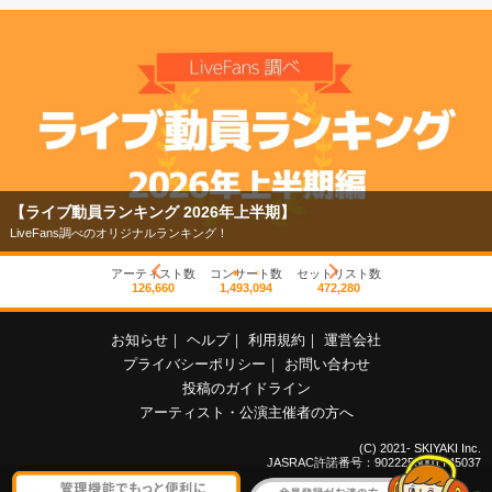
【ライブ動員ランキング 2026年上半期】
LiveFans調べのオリジナルランキング！
アーティスト数
コンサート数
セットリスト数
126,660
1,493,094
472,280
お知らせ
｜
ヘルプ
｜
利用規約
｜
運営会社
プライバシーポリシー
｜
お問い合わせ
投稿のガイドライン
アーティスト・公演主催者の方へ
(C) 2021- SKIYAKI Inc.
JASRAC許諾番号：9022255001Y45037