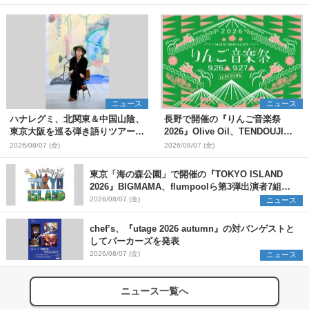
ニュース
ニュース
ハナレグミ、北関東＆中国山陰、
長野で開催の『りんご音楽祭
東京大阪を巡る弾き語りツアー10
2026』Olive Oil、TENDOUJIら
月より開催決定
第11弾出演アーティスト（16組）
2026/08/07 (金)
2026/08/07 (金)
を発表
東京「海の森公園」で開催の『TOKYO ISLAND
2026』BIGMAMA、flumpoolら第3弾出演者7組を
発表 ワークショップ・アート出展者を募集
2026/08/07 (金)
ニュース
chef’s、『utage 2026 autumn』の対バンゲストと
してパーカーズを発表
2026/08/07 (金)
ニュース
ニュース一覧へ