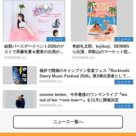
ニュース
ニュース
結那バースデーイベント2026のゲ
奇妙礼太郎、kojikoji、DENIMS
ストで斉藤朱夏＆愛美の出演が決
ら出演、和歌山のマーケット型野
定
外イベント『PICNIC JAM
2026/08/08 (土)
2026/08/08 (土)
2026』早割チケット発売開始
福井で開催のキャンプイン音楽フェス『Rockroshi
Starry Music Festival 2026』第3弾出演者として
SCOOBIE DO、かりゆし58、Reiを発表
2026/08/08 (土)
ニュース
omeme tenten、今年最後のワンマンライブ『ten
out of ten 〜one man〜』を11月に開催決定
2026/08/08 (土)
ニュース
ニュース一覧へ