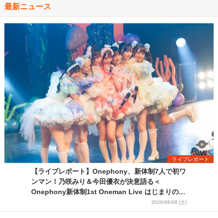
最新ニュース
ライブレポート
【ライブレポート】Onephony、新体制7人で初ワ
ンマン！乃咲みり＆今田優衣が決意語る＜
Onephony新体制1st Oneman Live はじまりの夏
＞
2026/08/08 (土)