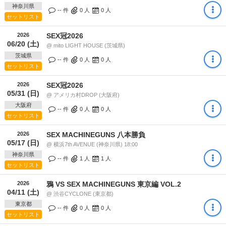
神奈川県
-- 件
0
人
0
人
セットリスト
2026
SEX冠2026
06/20 (土)
@ mito LIGHT HOUSE (茨城県)
茨城県
-- 件
0
人
0
人
セットリスト
2026
SEX冠2026
05/31 (日)
@ アメリカ村DROP (大阪府)
大阪府
-- 件
0
人
0
人
セットリスト
2026
SEX MACHINEGUNS 八本勝負
05/17 (日)
@ 横浜7th AVENUE (神奈川県) 18:00
神奈川県
-- 件
1
人
1
人
セットリスト
2026
鴉 VS SEX MACHINEGUNS 東京編 VOL.2
04/11 (土)
@ 渋谷CYCLONE (東京都)
東京都
-- 件
0
人
0
人
セットリスト