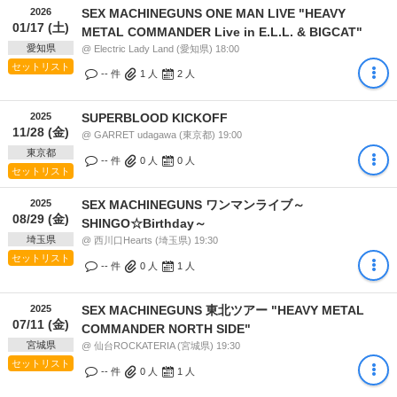
2026
SEX MACHINEGUNS ONE MAN LIVE "HEAVY
01/17 (土)
METAL COMMANDER Live in E.L.L. & BIGCAT"
愛知県
@ Electric Lady Land (愛知県) 18:00
セットリスト
-- 件
1
人
2
人
2025
SUPERBLOOD KICKOFF
11/28 (金)
@ GARRET udagawa (東京都) 19:00
東京都
-- 件
0
人
0
人
セットリスト
2025
SEX MACHINEGUNS ワンマンライブ～
08/29 (金)
SHINGO☆Birthday～
埼玉県
@ 西川口Hearts (埼玉県) 19:30
セットリスト
-- 件
0
人
1
人
2025
SEX MACHINEGUNS 東北ツアー "HEAVY METAL
07/11 (金)
COMMANDER NORTH SIDE"
宮城県
@ 仙台ROCKATERIA (宮城県) 19:30
セットリスト
-- 件
0
人
1
人