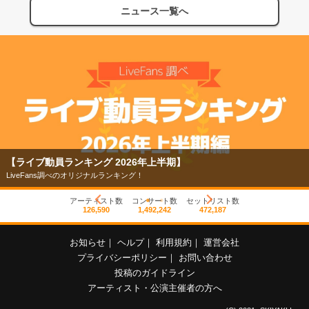
ニュース一覧へ
【ライブ動員ランキング 2026年上半期】
LiveFans調べのオリジナルランキング！
アーティスト数
コンサート数
セットリスト数
126,590
1,492,242
472,187
お知らせ
｜
ヘルプ
｜
利用規約
｜
運営会社
プライバシーポリシー
｜
お問い合わせ
投稿のガイドライン
アーティスト・公演主催者の方へ