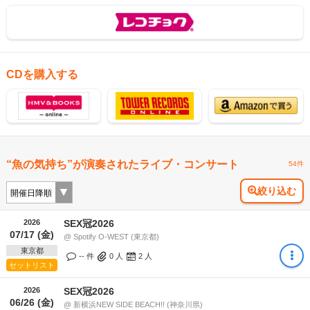
CDを購入する
“魚の気持ち”が演奏されたライブ・コンサート
54件
絞り込む
2026
SEX冠2026
07/17 (金)
@ Spotify O-WEST (東京都)
東京都
-- 件
0
人
2
人
セットリスト
2026
SEX冠2026
06/26 (金)
@ 新横浜NEW SIDE BEACH!! (神奈川県)