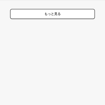
もっと見る