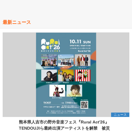
最新ニュース
ニュース
熊本県人吉市の野外音楽フェス『Rural Act'26』
TENDOUJIら最終出演アーティストを解禁 被災