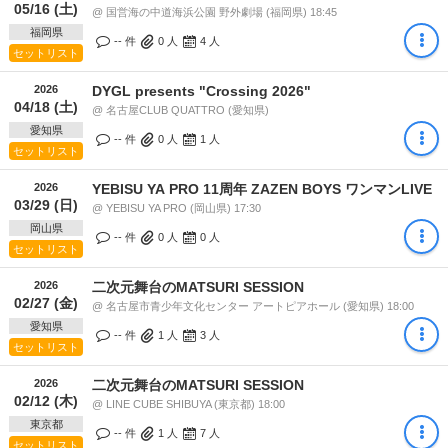
05/16 (土)
@ 国営海の中道海浜公園 野外劇場 (福岡県) 18:45
福岡県
-- 件
0
人
4
人
セットリスト
2026
DYGL presents "Crossing 2026"
04/18 (土)
@ 名古屋CLUB QUATTRO (愛知県)
愛知県
-- 件
0
人
1
人
セットリスト
2026
YEBISU YA PRO 11周年 ZAZEN BOYS ワンマンLIVE
03/29 (日)
@ YEBISU YA PRO (岡山県) 17:30
岡山県
-- 件
0
人
0
人
セットリスト
2026
二次元舞台のMATSURI SESSION
02/27 (金)
@ 名古屋市青少年文化センター アートピアホール (愛知県) 18:00
愛知県
-- 件
1
人
3
人
セットリスト
2026
二次元舞台のMATSURI SESSION
02/12 (木)
@ LINE CUBE SHIBUYA (東京都) 18:00
東京都
-- 件
1
人
7
人
セットリスト