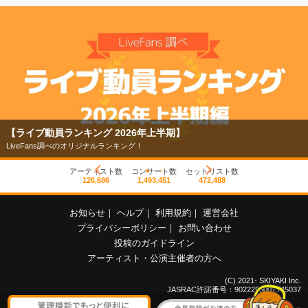
【ライブ動員ランキング 2026年上半期】
LiveFans調べのオリジナルランキング！
アーティスト数
コンサート数
セットリスト数
126,686
1,493,451
472,488
お知らせ
｜
ヘルプ
｜
利用規約
｜
運営会社
プライバシーポリシー
｜
お問い合わせ
投稿のガイドライン
アーティスト・公演主催者の方へ
(C) 2021- SKIYAKI Inc.
JASRAC許諾番号：9022255001Y45037