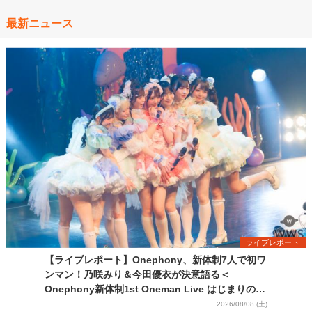
最新ニュース
ライブレポート
【ライブレポート】Onephony、新体制7人で初ワ
ンマン！乃咲みり＆今田優衣が決意語る＜
Onephony新体制1st Oneman Live はじまりの夏
＞
2026/08/08 (土)