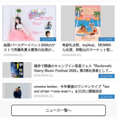
ニュース
ニュース
結那バースデーイベント2026のゲ
奇妙礼太郎、kojikoji、DENIMS
ストで斉藤朱夏＆愛美の出演が決
ら出演、和歌山のマーケット型野
定
外イベント『PICNIC JAM
2026/08/08 (土)
2026/08/08 (土)
2026』早割チケット発売開始
福井で開催のキャンプイン音楽フェス『Rockroshi
Starry Music Festival 2026』第3弾出演者として
SCOOBIE DO、かりゆし58、Reiを発表
2026/08/08 (土)
ニュース
omeme tenten、今年最後のワンマンライブ『ten
out of ten 〜one man〜』を11月に開催決定
2026/08/08 (土)
ニュース
ニュース一覧へ