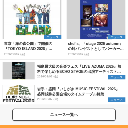
ニュース
ニュース
東京「海の森公園」で開催の
chef’s、『utage 2026 autumn』
『TOKYO ISLAND 2026』
の対バンゲストとしてパーカーズ
BIGMAMA、flumpoolら第3弾出
を発表
2026/08/07 (金)
2026/08/07 (金)
演者7組を発表 ワークショッ
プ・アート出展者を募集
福島最大級の音楽フェス『LIVE AZUMA 2026』無
料で楽しめるECHO STAGEの出演アーティストを
発表
2026/08/07 (金)
ニュース
岩手・盛岡『いしがき MUSIC FESTIVAL 2026』
盛岡城跡公園会場のタイムテーブル解禁
2026/08/07 (金)
ニュース
ニュース一覧へ