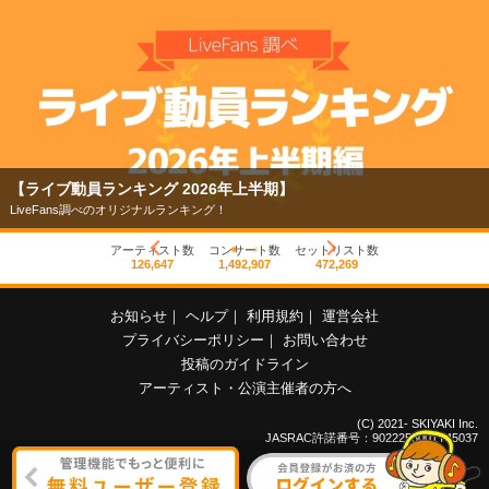
【ライブ動員ランキング 2026年上半期】
LiveFans調べのオリジナルランキング！
アーティスト数
コンサート数
セットリスト数
126,647
1,492,907
472,269
お知らせ
｜
ヘルプ
｜
利用規約
｜
運営会社
プライバシーポリシー
｜
お問い合わせ
投稿のガイドライン
アーティスト・公演主催者の方へ
(C) 2021- SKIYAKI Inc.
JASRAC許諾番号：9022255001Y45037