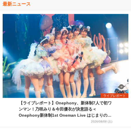
最新ニュース
ライブレポート
【ライブレポート】Onephony、新体制7人で初ワ
ンマン！乃咲みり＆今田優衣が決意語る＜
Onephony新体制1st Oneman Live はじまりの夏
＞
2026/08/08 (土)