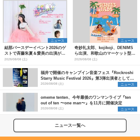
ニュース
ニュース
結那バースデーイベント2026のゲ
奇妙礼太郎、kojikoji、DENIMS
ストで斉藤朱夏＆愛美の出演が決
ら出演、和歌山のマーケット型野
定
外イベント『PICNIC JAM
2026/08/08 (土)
2026/08/08 (土)
2026』早割チケット発売開始
福井で開催のキャンプイン音楽フェス『Rockroshi
Starry Music Festival 2026』第3弾出演者として
SCOOBIE DO、かりゆし58、Reiを発表
2026/08/08 (土)
ニュース
omeme tenten、今年最後のワンマンライブ『ten
out of ten 〜one man〜』を11月に開催決定
2026/08/08 (土)
ニュース
ニュース一覧へ