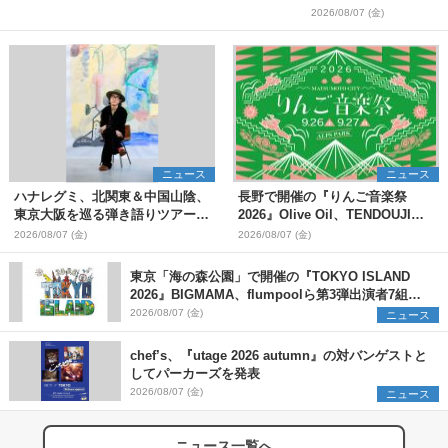
2026/08/07 (金)
ニュース
ニュース
ハナレグミ、北関東＆中国山陰、
長野で開催の『りんご音楽祭
東京大阪を巡る弾き語りツアー10
2026』Olive Oil、TENDOUJIら
月より開催決定
第11弾出演アーティスト（16組）
2026/08/07 (金)
2026/08/07 (金)
を発表
東京「海の森公園」で開催の『TOKYO ISLAND
2026』BIGMAMA、flumpoolら第3弾出演者7組を
発表 ワークショップ・アート出展者を募集
2026/08/07 (金)
ニュース
chef’s、『utage 2026 autumn』の対バンゲストと
してパーカーズを発表
2026/08/07 (金)
ニュース
ニュース一覧へ