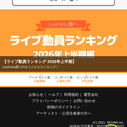
【ライブ動員ランキング 2026年上半期】
LiveFans調べのオリジナルランキング！
アーティスト数
コンサート数
セットリスト数
126,666
1,493,178
472,330
お知らせ
｜
ヘルプ
｜
利用規約
｜
運営会社
プライバシーポリシー
｜
お問い合わせ
投稿のガイドライン
アーティスト・公演主催者の方へ
(C) 2021- SKIYAKI Inc.
JASRAC許諾番号：9022255001Y45037