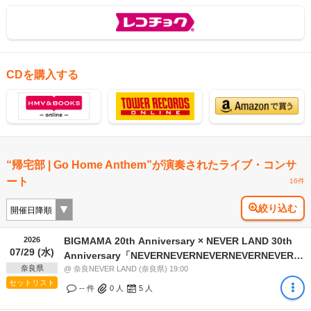
CDを購入する
“帰宅部 | Go Home Anthem”が演奏されたライブ・コンサ
ート
16件
絞り込む
2026
BIGMAMA 20th Anniversary × NEVER LAND 30th
07/29 (水)
Anniversary「NEVERNEVERNEVERNEVERNEVERL
奈良県
～BIGMAMA ドラフトライブ2026～
@ 奈良NEVER LAND (奈良県) 19:00
セットリスト
-- 件
0
人
5
人