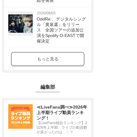
組を発表
2026/08/05
OddRe:、デジタルシング
ル「黄泉還」をリリー
ス 全国ツアーの追加公
演をSpotify O-EASTで開
催決定
もっと見る
編集部
≪LiveFans調べ≫2026年
上半期ライブ動員ランキ
ング！
【LiveFans独自ランキング】2
026年上半期、ライブの動員数
が多かったのは…！？