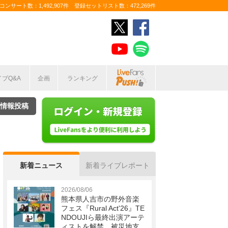
ンサート数：1,492,907件 登録セットリスト数：472,269件
イブQ&A
企画
ランキング
情報投稿
新着ニュース
新着ライブレポート
2026/08/06
熊本県人吉市の野外音楽
フェス『Rural Act'26』TE
NDOUJIら最終出演アーテ
ィストを解禁 被災地支