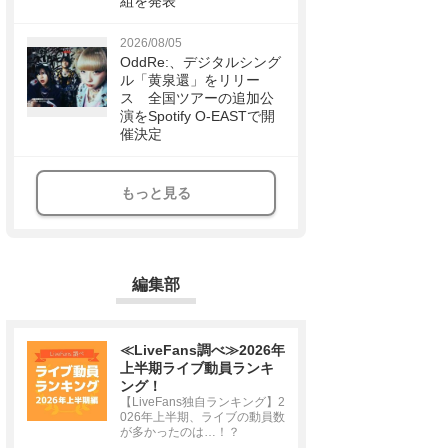
組を発表
2026/08/05
OddRe:、デジタルシング
ル「黄泉還」をリリー
ス 全国ツアーの追加公
演をSpotify O-EASTで開
催決定
もっと見る
編集部
≪LiveFans調べ≫2026年
上半期ライブ動員ランキ
ング！
【LiveFans独自ランキング】2
026年上半期、ライブの動員数
が多かったのは…！？