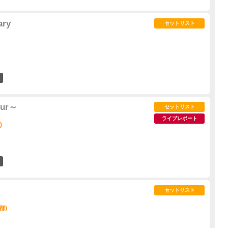
ary
セットリスト
0
our～
セットリスト
ライブレポート
)
0
セットリスト
都)