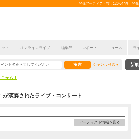
登録アーティスト数：126,647件 登録コ
ケット
オンラインライブ
編集部
レポート
ニュース
ラ
ここから！
新規
ジャンル検索
上半期編発表！
ここから！
上半期編発表！
”
が演奏されたライブ・コンサート
アーティスト情報を見る