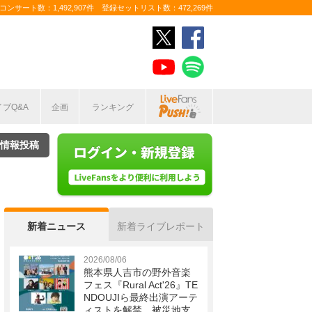
ンサート数：1,492,907件 登録セットリスト数：472,269件
イブQ&A
企画
ランキング
情報投稿
新着ニュース
新着ライブレポート
2026/08/06
熊本県人吉市の野外音楽
フェス『Rural Act'26』TE
NDOUJIら最終出演アーテ
ィストを解禁 被災地支