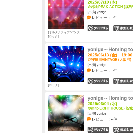
2025/07/10 (木)
＠郡山PEAK ACTION (福島
[出演] yonige
レビュー：--件
0
オルタナティブ/パンク
ロック
yonige～Homing t
2025/06/13 (金) 19:00
＠寝屋川VINTAGE (大阪府)
[出演] yonige
レビュー：--件
0
ロック
yonige～Homing t
2025/06/04 (水)
＠mito LIGHT HOUSE (茨
[出演] yonige
レビュー：--件
0