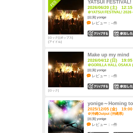
YATSUI FESTIVAL! 
2026/06/20 (土) 12:15
＠YATSUI FESTIVAL! 202
[出演] yonige
レビュー：--件
0
ロック
ポップス
アイドル
Make up my mind
2026/04/12 (日) 19:05
＠GORILLA HALL OSAKA
[出演] yonige
レビュー：--件
0
ロック
yonige～Homing t
2025/12/05 (金) 19:00
＠沖縄Output (沖縄県)
[出演] yonige
レビュー：--件