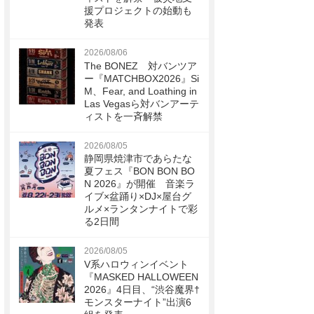
援プロジェクトの始動も
発表
2026/08/06
The BONEZ 対バンツア
ー『MATCHBOX2026』Si
M、Fear, and Loathing in
Las Vegasら対バンアーテ
ィストを一斉解禁
2026/08/05
静岡県焼津市であらたな
夏フェス『BON BON BO
N 2026』が開催 音楽ラ
イブ×盆踊り×DJ×屋台グ
ルメ×ランタンナイトで彩
る2日間
2026/08/05
V系ハロウィンイベント
『MASKED HALLOWEEN
2026』4日目、“渋谷魔界†
モンスターナイト”出演6