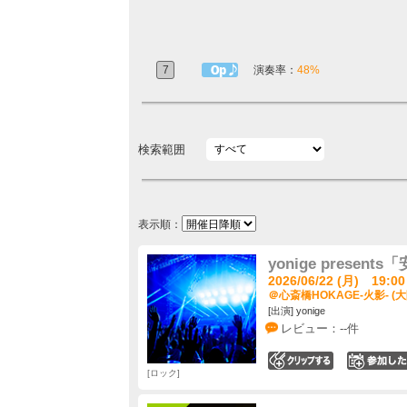
7
1曲目定番
演奏率：
48%
検索範囲
表示順：
yonige present
2026/06/22 (月) 19:00
＠心斎橋HOKAGE-火影- (大
[出演] yonige
レビュー：--件
0
ロック