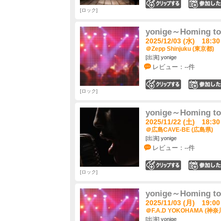
0
ロック
yonige～Homing t
2025/12/03 (水) 18:30
＠Zepp Shinjuku (東京都)
[出演] yonige
レビュー：--件
0
ロック
yonige～Homing t
2025/11/22 (土) 18:30
＠広島CAVE-BE (広島県)
[出演] yonige
レビュー：--件
0
ロック
yonige～Homing t
2025/11/03 (月) 19:00
＠F.A.D YOKOHAMA (神奈
[出演] yonige