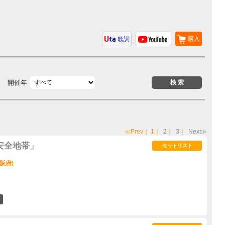
購入
歌詞
開催年
≪Prev
｜
1
｜
2
｜
3
｜
Next≫
s「安全地帯」
セットリスト
阪府)
0