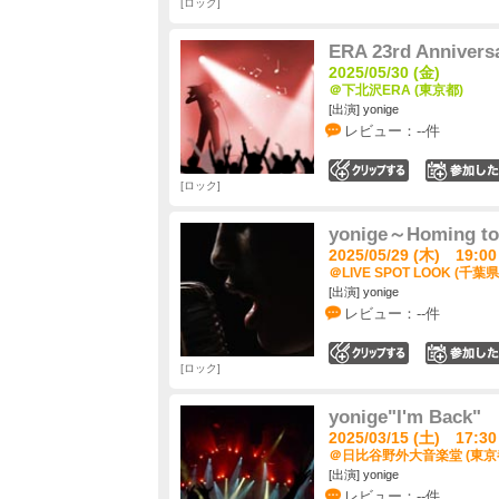
ロック
ERA 23rd Annivers
2025/05/30 (金)
＠下北沢ERA (東京都)
[出演] yonige
レビュー：--件
0
ロック
yonige～Homing t
2025/05/29 (木) 19:00
＠LIVE SPOT LOOK (千葉県
[出演] yonige
レビュー：--件
0
ロック
yonige"I'm Back"
2025/03/15 (土) 17:30
＠日比谷野外大音楽堂 (東京
[出演] yonige
レビュー：--件