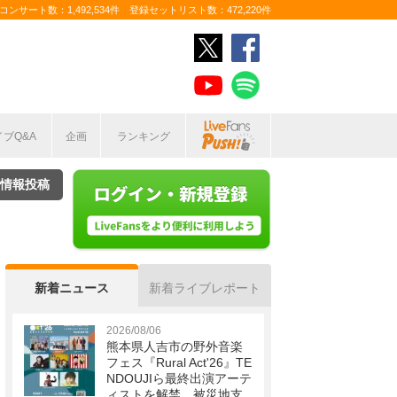
ンサート数：1,492,534件 登録セットリスト数：472,220件
イブQ&A
企画
ランキング
情報投稿
新着ニュース
新着ライブレポート
2026/08/06
熊本県人吉市の野外音楽
フェス『Rural Act'26』TE
NDOUJIら最終出演アーテ
ィストを解禁 被災地支