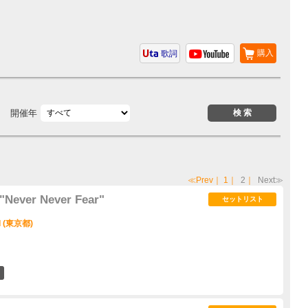
購入
歌詞
開催年
≪Prev
｜
1
｜
2
｜
Next≫
Never Never Fear"
セットリスト
I (東京都)
4