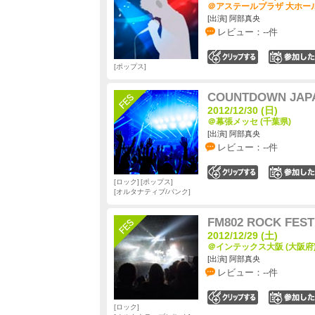
＠アステールプラザ 大ホール
[出演] 阿部真央
レビュー：--件
0
ポップス
COUNTDOWN JAPA
2012/12/30 (日)
＠幕張メッセ (千葉県)
[出演] 阿部真央
レビュー：--件
0
ロック
ポップス
オルタナティブ/パンク
FM802 ROCK FEST
2012/12/29 (土)
＠インテックス大阪 (大阪府
[出演] 阿部真央
レビュー：--件
0
ロック