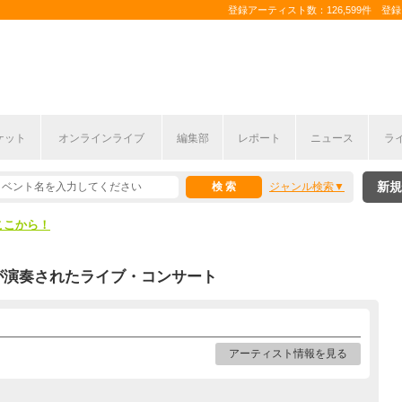
登録アーティスト数：126,599件 登録コ
ケット
オンラインライブ
編集部
レポート
ニュース
ラ
ここから！
新規
ジャンル検索
上半期編発表！
ここから！
上半期編発表！
が演奏されたライブ・コンサート
アーティスト情報を見る