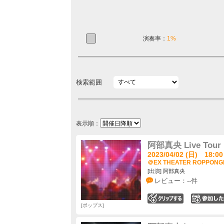
演奏率：
1%
検索範囲
表示順：
阿部真央 Live Tour "
2023/04/02 (日) 18:00
＠EX THEATER ROPPONG
[出演] 阿部真央
レビュー：--件
0
ポップス