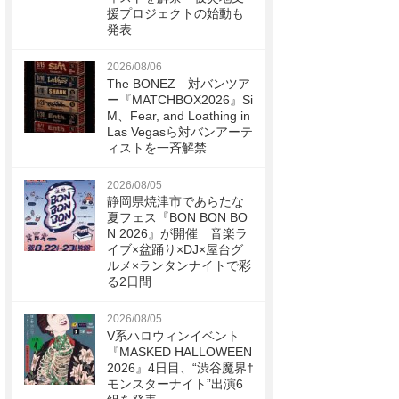
援プロジェクトの始動も
発表
2026/08/06
The BONEZ 対バンツア
ー『MATCHBOX2026』Si
M、Fear, and Loathing in
Las Vegasら対バンアーテ
ィストを一斉解禁
2026/08/05
静岡県焼津市であらたな
夏フェス『BON BON BO
N 2026』が開催 音楽ラ
イブ×盆踊り×DJ×屋台グ
ルメ×ランタンナイトで彩
る2日間
2026/08/05
V系ハロウィンイベント
『MASKED HALLOWEEN
2026』4日目、“渋谷魔界†
モンスターナイト”出演6