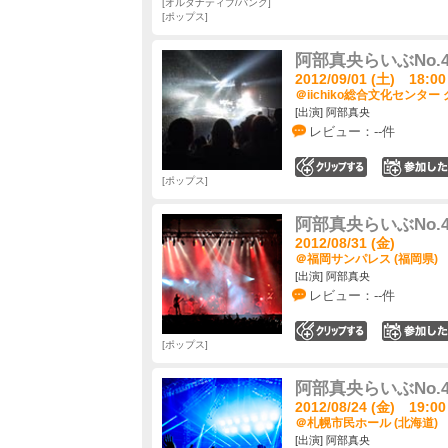
オルタナティブ/パンク
ポップス
阿部真央らいぶNo.
2012/09/01 (土) 18:00
＠iichiko総合文化センター
[出演] 阿部真央
レビュー：--件
0
ポップス
阿部真央らいぶNo.
2012/08/31 (金)
＠福岡サンパレス (福岡県)
[出演] 阿部真央
レビュー：--件
0
ポップス
阿部真央らいぶNo.
2012/08/24 (金) 19:00
＠札幌市民ホール (北海道)
[出演] 阿部真央