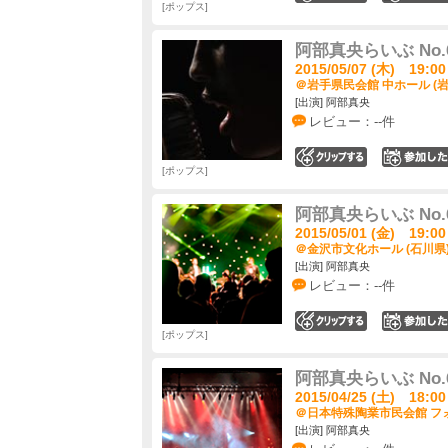
ポップス
阿部真央らいぶ No.
2015/05/07 (木) 19:00
＠岩手県民会館 中ホール (岩
[出演] 阿部真央
レビュー：--件
0
ポップス
阿部真央らいぶ No.
2015/05/01 (金) 19:00
＠金沢市文化ホール (石川県
[出演] 阿部真央
レビュー：--件
0
ポップス
阿部真央らいぶ No.
2015/04/25 (土) 18:00
＠日本特殊陶業市民会館 フォ
[出演] 阿部真央