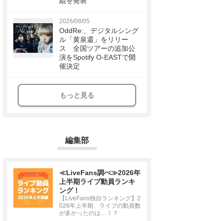
組を発表
2026/08/05
OddRe:、デジタルシング
ル「黄泉還」をリリー
ス 全国ツアーの追加公
演をSpotify O-EASTで開
催決定
もっと見る
編集部
≪LiveFans調べ≫2026年
上半期ライブ動員ランキ
ング！
【LiveFans独自ランキング】2
026年上半期、ライブの動員数
が多かったのは…！？