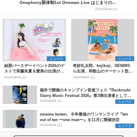
Onephony新体制1st Oneman Live はじまりの夏
＞
2026/08/08 (土)
ニュース
ニュース
結那バースデーイベント2026のゲ
奇妙礼太郎、kojikoji、DENIMS
ストで斉藤朱夏＆愛美の出演が決
ら出演、和歌山のマーケット型野
定
外イベント『PICNIC JAM
2026/08/08 (土)
2026/08/08 (土)
2026』早割チケット発売開始
福井で開催のキャンプイン音楽フェス『Rockroshi
Starry Music Festival 2026』第3弾出演者として
SCOOBIE DO、かりゆし58、Reiを発表
2026/08/08 (土)
ニュース
omeme tenten、今年最後のワンマンライブ『ten
out of ten 〜one man〜』を11月に開催決定
2026/08/08 (土)
ニュース