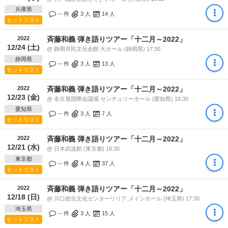
兵庫県
-- 件
3
人
14
人
セットリスト
2022
斉藤和義 弾き語りツアー「十二月～2022」
12/24 (土)
@ 静岡市民文化会館 大ホール (静岡県) 17:30
静岡県
-- 件
3
人
13
人
セットリスト
2022
斉藤和義 弾き語りツアー「十二月～2022」
12/23 (金)
@ 名古屋国際会議場 センチュリーホール (愛知県) 18:30
愛知県
-- 件
3
人
7
人
セットリスト
2022
斉藤和義 弾き語りツアー「十二月～2022」
12/21 (水)
@ 日本武道館 (東京都) 18:30
東京都
-- 件
4
人
37
人
セットリスト
2022
斉藤和義 弾き語りツアー「十二月～2022」
12/18 (日)
@ 川口総合文化センターリリア メインホール (埼玉県) 17:30
埼玉県
-- 件
3
人
15
人
セットリスト