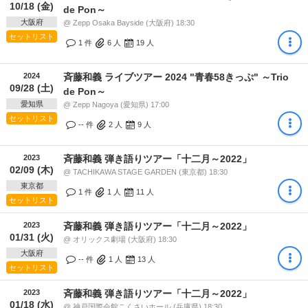
10/18 (金)
de Pon～
大阪府
@ Zepp Osaka Bayside (大阪府) 18:30
セットリスト
1 件
6
人
19
人
2024
斉藤和義 ライブツアー 2024 "青春58きっぷ" ～Trio
09/28 (土)
de Pon～
愛知県
@ Zepp Nagoya (愛知県) 17:00
セットリスト
-- 件
2
人
9
人
2023
斉藤和義 弾き語りツアー「十二月～2022」
02/09 (木)
@ TACHIKAWA STAGE GARDEN (東京都) 18:30
東京都
1 件
1
人
11
人
セットリスト
2023
斉藤和義 弾き語りツアー「十二月～2022」
01/31 (火)
@ オリックス劇場 (大阪府) 18:30
大阪府
-- 件
1
人
13
人
セットリスト
2023
斉藤和義 弾き語りツアー「十二月～2022」
01/18 (水)
@ 神戸国際会館こくさいホール (兵庫県) 18:30