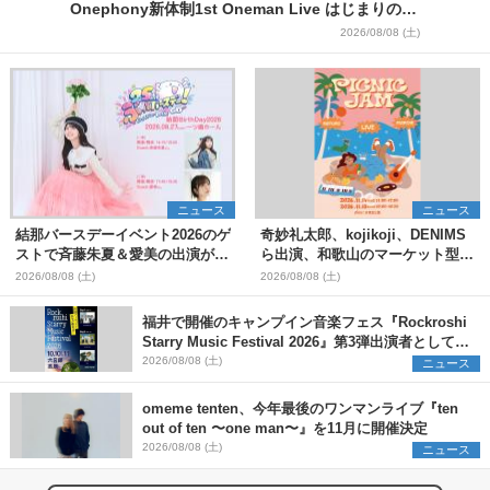
Onephony新体制1st Oneman Live はじまりの夏
＞
2026/08/08 (土)
ニュース
ニュース
結那バースデーイベント2026のゲ
奇妙礼太郎、kojikoji、DENIMS
ストで斉藤朱夏＆愛美の出演が決
ら出演、和歌山のマーケット型野
定
外イベント『PICNIC JAM
2026/08/08 (土)
2026/08/08 (土)
2026』早割チケット発売開始
福井で開催のキャンプイン音楽フェス『Rockroshi
Starry Music Festival 2026』第3弾出演者として
SCOOBIE DO、かりゆし58、Reiを発表
2026/08/08 (土)
ニュース
omeme tenten、今年最後のワンマンライブ『ten
out of ten 〜one man〜』を11月に開催決定
2026/08/08 (土)
ニュース