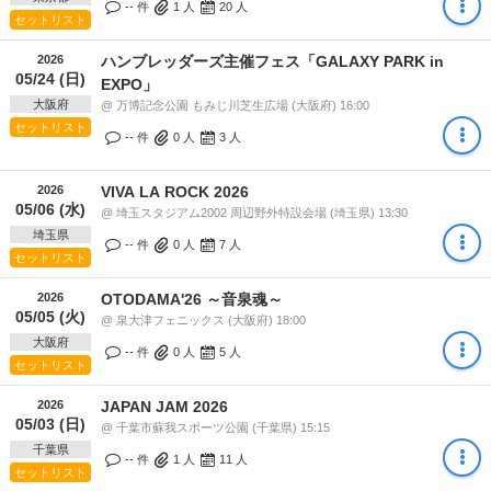
-- 件
1
人
20
人
セットリスト
2026
ハンブレッダーズ主催フェス「GALAXY PARK in
05/24 (日)
EXPO」
大阪府
@ 万博記念公園 もみじ川芝生広場 (大阪府) 16:00
セットリスト
-- 件
0
人
3
人
2026
VIVA LA ROCK 2026
05/06 (水)
@ 埼玉スタジアム2002 周辺野外特設会場 (埼玉県) 13:30
埼玉県
-- 件
0
人
7
人
セットリスト
2026
OTODAMA'26 ～音泉魂～
05/05 (火)
@ 泉大津フェニックス (大阪府) 18:00
大阪府
-- 件
0
人
5
人
セットリスト
2026
JAPAN JAM 2026
05/03 (日)
@ 千葉市蘇我スポーツ公園 (千葉県) 15:15
千葉県
-- 件
1
人
11
人
セットリスト