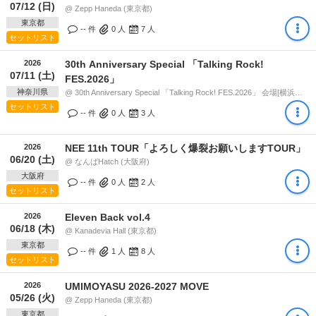
07/12 (日)
@ Zepp Haneda (東京都)
東京都
-- 件
0
人
7
人
セットリスト
2026
30th Anniversary Special 「Talking Rock!
07/11 (土)
FES.2026」
神奈川県
@ 30th Anniversary Special 「Talking Rock! FES.2026」 会場[横浜アリーナ / 新横浜NEW SIDE BEACH!!] (神奈川県) 12:30
セットリスト
-- 件
0
人
3
人
2026
NEE 11th TOUR「よろしく爆裂お願いしますTOUR」
06/20 (土)
@ なんばHatch (大阪府)
大阪府
-- 件
0
人
2
人
セットリスト
2026
Eleven Back vol.4
06/18 (木)
@ Kanadevia Hall (東京都)
東京都
-- 件
1
人
8
人
セットリスト
2026
UMIMOYASU 2026-2027 MOVE
05/26 (火)
@ Zepp Haneda (東京都)
東京都