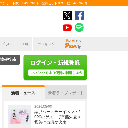
ンサート数：1,493,261件 登録セットリスト数：472,348件
イブQ&A
企画
ランキング
情報投稿
新着ニュース
新着ライブレポート
2026/08/08
結那バースデーイベント2
026のゲストで斉藤朱夏＆
愛美の出演が決定