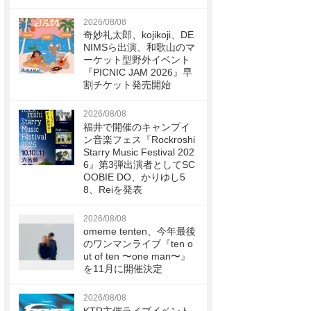
2026/08/08
奇妙礼太郎、kojikoji、DE
NIMSら出演、和歌山のマ
ーケット型野外イベント
『PICNIC JAM 2026』早
割チケット発売開始
2026/08/08
福井で開催のキャンプイ
ン音楽フェス『Rockroshi
Starry Music Festival 202
6』第3弾出演者としてSC
OOBIE DO、かりゆし5
8、Reiを発表
2026/08/08
omeme tenten、今年最後
のワンマンライブ『ten o
ut of ten 〜one man〜』
を11月に開催決定
2026/08/08