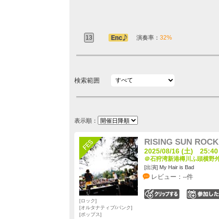
13
アンコール定番
演奏率：
32%
検索範囲
表示順：
RISING SUN ROCK 
2025/08/16 (土) 25:40
＠石狩湾新港樽川ふ頭横野外
[出演] My Hair is Bad
レビュー：--件
0
ロック
オルタナティブ/パンク
ポップス