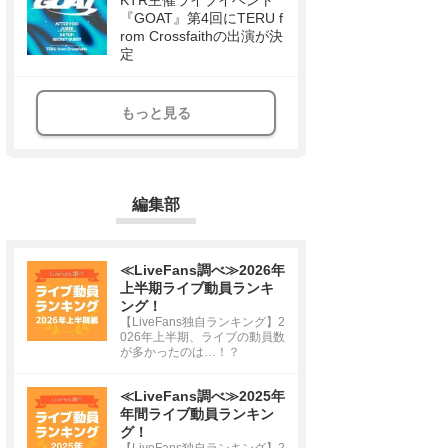
KTR主催ライブイベント
『GOAT』第4回にTERU f
rom Crossfaithの出演が決
定
もっと見る
編集部
≪LiveFans調べ≫2026年
上半期ライブ動員ランキ
ング！
【LiveFans独自ランキング】2
026年上半期、ライブの動員数
が多かったのは…！？
≪LiveFans調べ≫2025年
年間ライブ動員ランキン
グ！
【LiveFans独自ランキング】2