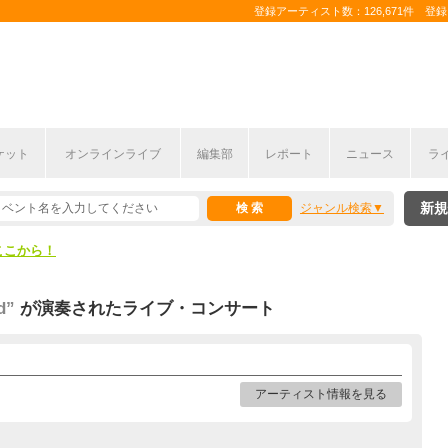
登録アーティスト数：126,671件 登録コ
ケット
オンラインライブ
編集部
レポート
ニュース
ラ
ここから！
新規
ジャンル検索
上半期編発表！
ここから！
上半期編発表！
d”
が演奏されたライブ・コンサート
アーティスト情報を見る