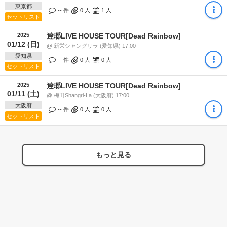
東京都
-- 件
0
人
1
人
セットリスト
2025
逹瑯LIVE HOUSE TOUR[Dead Rainbow]
01/12 (日)
@ 新栄シャングリラ (愛知県) 17:00
愛知県
-- 件
0
人
0
人
セットリスト
2025
逹瑯LIVE HOUSE TOUR[Dead Rainbow]
01/11 (土)
@ 梅田Shangri-La (大阪府) 17:00
大阪府
-- 件
0
人
0
人
セットリスト
もっと見る