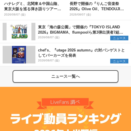
ハナレグミ、北関東＆中国山陰、
長野で開催の『りんご音楽祭
東京大阪を巡る弾き語りツアー10
2026』Olive Oil、TENDOUJIら
月より開催決定
第11弾出演アーティスト（16組）
2026/08/07 (金)
2026/08/07 (金)
を発表
東京「海の森公園」で開催の『TOKYO ISLAND
2026』BIGMAMA、flumpoolら第3弾出演者7組を
発表 ワークショップ・アート出展者を募集
2026/08/07 (金)
ニュース
chef’s、『utage 2026 autumn』の対バンゲストと
してパーカーズを発表
2026/08/07 (金)
ニュース
ニュース一覧へ