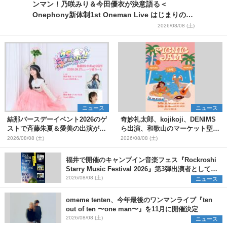
ンマン！乃咲みり＆今田優衣が決意語る＜
Onephony新体制1st Oneman Live はじまりの夏
＞
2026/08/08 (土)
ニュース
ニュース
結那バースデーイベント2026のゲ
奇妙礼太郎、kojikoji、DENIMS
ストで斉藤朱夏＆愛美の出演が決
ら出演、和歌山のマーケット型野
定
外イベント『PICNIC JAM
2026/08/08 (土)
2026/08/08 (土)
2026』早割チケット発売開始
福井で開催のキャンプイン音楽フェス『Rockroshi
Starry Music Festival 2026』第3弾出演者として
SCOOBIE DO、かりゆし58、Reiを発表
2026/08/08 (土)
ニュース
omeme tenten、今年最後のワンマンライブ『ten
out of ten 〜one man〜』を11月に開催決定
2026/08/08 (土)
ニュース