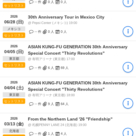
-- 件
0
人
0
人
セットリスト
2026
30th Anniversary Tour in Mexico City
06/28 (日)
@ Pepsi Center (メキシコ) 19:00
メキシコ
-- 件
0
人
0
人
セットリスト
2026
ASIAN KUNG-FU GENERATION 30th Anniversary
04/05 (日)
Special Concert "Thirty Revolutions"
東京都
@ 有明アリーナ (東京都) 17:00
セットリスト
-- 件
6
人
69
人
2026
ASIAN KUNG-FU GENERATION 30th Anniversary
04/04 (土)
Special Concert "Thirty Revolutions"
東京都
@ 有明アリーナ (東京都) 18:00
セットリスト
-- 件
9
人
64
人
2026
From the Northern Land '26 "Friendship"
03/13 (金)
@ 札幌PENNY LANE 24 (北海道) 19:00
北海道
-- 件
1
人
4
人