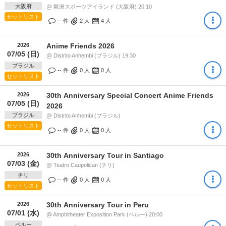
大阪府
@ 舞洲スポーツアイランド (大阪府) 20:10
セットリスト
-- 件
2
人
4
人
2026
Anime Friends 2026
07/05 (日)
@ Distrito Anhembi (ブラジル) 19:30
ブラジル
-- 件
0
人
0
人
セットリスト
2026
30th Anniversary Special Concert Anime Friends
07/05 (日)
2026
ブラジル
@ Distrito Anhembi (ブラジル)
セットリスト
-- 件
0
人
0
人
2026
30th Anniversary Tour in Santiago
07/03 (金)
@ Teatro Caupolican (チリ)
チリ
-- 件
0
人
0
人
セットリスト
2026
30th Anniversary Tour in Peru
07/01 (水)
@ Amphitheater Exposition Park (ペルー) 20:00
ペルー