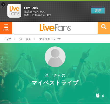
×
LiveFans
表示
株式会社SKIYAKI
無料 - In Google Play
MENU
トップ
涼一 さん
マイベストライブ
涼一 さんの
マイベストライブ
0