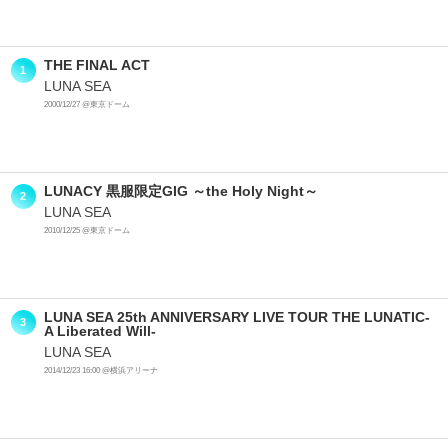
THE FINAL ACT
1
LUNA SEA
2000/12/27 @東京ドーム
LUNACY 黒服限定GIG ～the Holy Night～
2
LUNA SEA
2010/12/25 @東京ドーム
LUNA SEA 25th ANNIVERSARY LIVE TOUR THE LUNATIC-
3
A Liberated Will-
LUNA SEA
2014/12/23 16:00 @横浜アリーナ