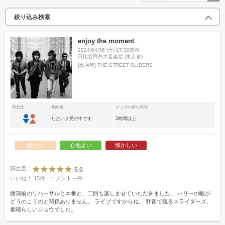
絞り込み検索
enjoy the moment
2024/04/06 (土) 17:30開演
日比谷野外大音楽堂 (東京都)
[出演者]
THE STREET SLIDERS
男女比
年齢層
グッズの待ち時間
ただいま受付中です
2時間以上
穏やか
心地よい
懐かしい
満足度：
5.0
いいね！
13
件
コメント
--
件
開演前のリハーサルと本番と、二回も楽しませていただきました。 ハリーの喉が
どうのこうのと関係ありません。 ライブですからね。 野音で観るスライダーズ、
素晴らしいショウでした。