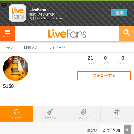
×
LiveFans
表示
株式会社SKIYAKI
無料 - In Google Play
MENU
トップ
5150 さん
マイページ
21
0
0
いいね
フォロワー
フォロー中
フォローする
5150
レビュー
参加ライブ
クリップ
シャウト
並び順