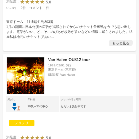
満足度：
5.0
いいね！
2
件
コメント
--
件
東京ドーム 11通路41列303番
1月の新聞に日本公演の広告が掲載されてからのチケット争奪戦を今でも思い出し
ます。電話がいい、どこそこのぴあが枚数が多いなどの情報に踊らされました。結
局私は地元のチケットぴあの
…
もっと見る
Van Halen OU812 tour
1989/02/01 (水)
東京ドーム (東京都)
[出演者]
Van Halen
男女比
年齢層
グッズの待ち時間
20代～30代中心
ただいま受付中です
ノリノリ
満足度：
5.0