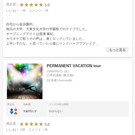
満足度：
5.0
いいね！
--
件
コメント
--
件
自宅から徒歩圏内。
地元の大学、大東文化大学の学園祭でのライブでした。
オープニングアクトは渡瀬 麻紀。
カラオケで歌うその声は、凄くロックしていました。
上手い子だな、と思っていたら後にリンドバーグでブレイク
…
もっと見る
PERMANENT VACATION tour
1988/06/21 (火)
日本武道館 (東京都)
[出演者]
Aerosmith
男女比
年齢層
グッズの待ち時間
年齢問わず
わからない
満足度：
5.0
いいね！
1
件
コメント
--
件