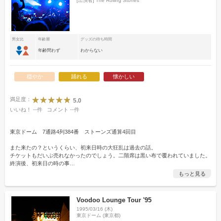
[出演者]
The Rolling Stones
男女比
年齢層
グッズの待ち時間
年齢問わず
わからない
穏やか
踊れる
懐かしい
満足度：
5.0
いいね！
--
件
コメント
--
件
東京ドーム 7通路4列384番 ストーンズ通算4回目
また来たの？というくらい、初来日時の大狂乱は過去の話。
チケットもだいぶ売れなかったのでしょう。二階席は黒い布で覆われていました。
終演後、初来日の時の事
…
もっと見る
Voodoo Lounge Tour '95
1995/03/16 (木)
東京ドーム (東京都)