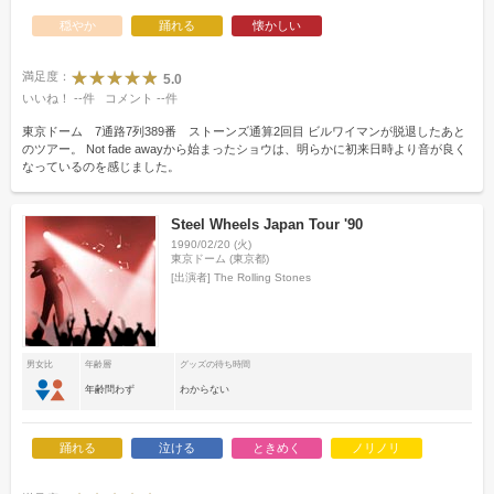
穏やか
踊れる
懐かしい
満足度：
5.0
いいね！
--
件
コメント
--
件
東京ドーム 7通路7列389番 ストーンズ通算2回目 ビルワイマンが脱退したあと
のツアー。 Not fade awayから始まったショウは、明らかに初来日時より音が良く
なっているのを感じました。
Steel Wheels Japan Tour '90
1990/02/20 (火)
東京ドーム (東京都)
[出演者]
The Rolling Stones
男女比
年齢層
グッズの待ち時間
年齢問わず
わからない
踊れる
泣ける
ときめく
ノリノリ