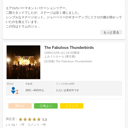
エアロのパーマネントバケーションツアー。
二階スタンドでしたが、ステージは近く感じました。
シンプルなステージセット。ジョーペリーのギターアンプにドクロの旗が掛かって
いたのを覚えています。
この日はドラムのジョ
…
もっと見る
The Fabulous Thunderbirds
1986/12/06 (土) 18:30開演
よみうりホール (東京都)
[出演者]
The Fabulous Thunderbirds
男女比
年齢層
グッズの待ち時間
30代～40代中心
ただいま受付中です
穏やか
心地よい
ノリノリ
満足度：
5.0
いいね！
--
件
コメント
--
件