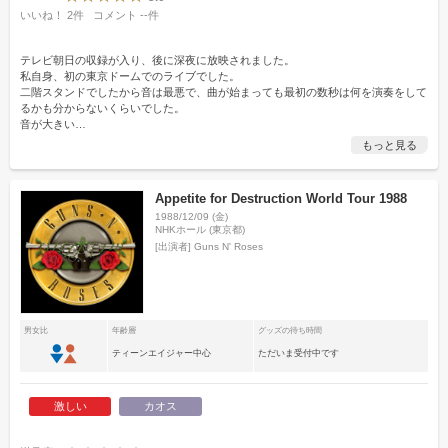
いいね！
2
件
コメント
--
件
テレビ朝日の収録が入り、後に深夜に放映されました。
私自身、初の東京ドームでのライブでした。
二階スタンドでしたから音は最悪で、曲が始まっても最初の数秒は何を演奏をして
るかも分からないくらいでした。
音が大きい
…
もっと見る
Appetite for Destruction World Tour 1988
1988/12/09 (金)
NHKホール (東京都)
[出演者]
Guns N' Roses
男女比
年齢層
グッズの待ち時間
ティーンエイジャー中心
ただいま受付中です
激しい
カオス