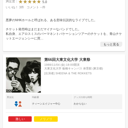
満足度：
5.0
いいね！
3
件
コメント
--
件
悪夢のNHKホールと呼ばれる、ある意味伝説的なライブでした。
チケット発売時はまだまだマイナーなバンドでした。
私自身、エアロスミスのパーマネントバケーションツアーのチケットを、青山チケ
ットエージェンシーに買
…
もっと見る
第66回大東文化大学 大東祭
1988/11/04 (金) 18:00開演
大東文化大学 板橋キャンパス 体育館 (東京都)
[出演者]
SHEENA & THE ROKKETS
男女比
年齢層
グッズの待ち時間
ティーンエイジャー中心
わからない
激しい
ノリノリ