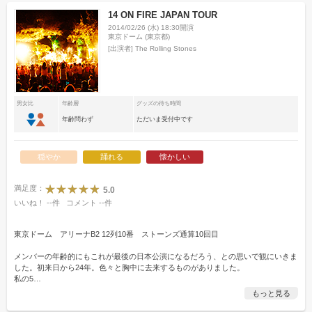
14 ON FIRE JAPAN TOUR
2014/02/26 (水) 18:30開演
東京ドーム (東京都)
[出演者]
The Rolling Stones
男女比
年齢層
グッズの待ち時間
年齢問わず
ただいま受付中です
穏やか
踊れる
懐かしい
満足度：
5.0
いいね！
--
件
コメント
--
件
東京ドーム アリーナB2 12列10番 ストーンズ通算10回目
メンバーの年齢的にもこれが最後の日本公演になるだろう、との思いで観にいきま
した。初来日から24年。色々と胸中に去来するものがありました。
私の5
…
もっと見る