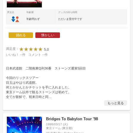
男女比
年齢層
グッズの待ち時間
年齢問わず
ただいま受付中です
踊れる
懐かしい
満足度：
5.0
いいね！
--
件
コメント
--
件
日本武道館 二階南東Q列36番 ストーンズ通算5回目
今回のリックスツアー
目玉はやはり武道館。
何とかかんとかチケットを手に入れました。
東京ドーム以外で観るストーンズは初めて。
全てが新鮮で、初来日時と同
…
もっと見る
Bridges To Babylon Tour '98
1998/03/17 (火)
東京ドーム (東京都)