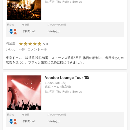
[出演者]
The Rolling Stones
男女比
年齢層
グッズの待ち時間
年齢問わず
わからない
満足度：
5.0
いいね！
--
件
コメント
--
件
東京ドーム 37通路9列289番 ストーンズ通算3回目 休日の朝刊に、当日券ありの
広告を見つけ、プラっと気楽に気軽に観に行きました。
Voodoo Lounge Tour '95
1995/03/09 (木)
東京ドーム (東京都)
[出演者]
The Rolling Stones
男女比
年齢層
グッズの待ち時間
年齢問わず
わからない