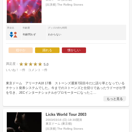
[出演者]
The Rolling Stones
男女比
年齢層
グッズの待ち時間
年齢問わず
わからない
穏やか
踊れる
懐かしい
満足度：
5.0
いいね！
--
件
コメント
--
件
東京ドーム アリーナA18 17番 ストーンズ通算7回目今だに語り草となっている
チケット発券システムでした。今までのストーンズと仕切りであったウドーがが手
を引き、JECインターナショナルがプロモーターになったこ
…
もっと見る
Licks World Tour 2003
2003/03/16 (日) 18:30開演
東京ドーム (東京都)
[出演者]
The Rolling Stones