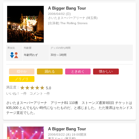
A Bigger Bang Tour
2006/04/02 (日)
さいたまスーパーアリーナ (埼玉県)
[出演者]
The Rolling Stones
男女比
年齢層
グッズの待ち時間
年齢問わず
30分～1時間
穏やか
踊れる
ときめく
懐かしい
ノリノリ
満足度：
5.0
いいね！
--
件
コメント
--
件
さいたまスーパーアリーナ アリーナB1 110番 ストーンズ通算9回目 チケットは
¥35,000 とんでもない時代になったものだ、と感じました。 ただ座席はセカンドス
テージ直近でした。
A Bigger Bang Tour
2006/03/22 (水) 19:00開演
東京ドーム (東京都)