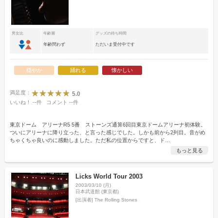
男女比
年齢層
グッズの待ち時間
年齢問わず
ただいま受付中です
穏やか
踊れる
懐かしい
満足度：
5.0
いいね！
--
件
コメント
--
件
東京ドーム アリーナR5 5番 ストーンズ通算6回目東京ドームアリーナ初体験。
ついにアリーナに降り立った、と言った感じでした。しかも前から2列目。音がめ
ちゃくちゃ良いのに感動しました。ただ私の位置からですと、ド
…
もっと見る
Licks World Tour 2003
2003/03/10 (月)
日本武道館 (東京都)
[出演者]
The Rolling Stones