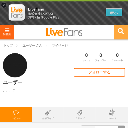
×
LiveFans
表示
株式会社SKIYAKI
無料 - In Google Play
MENU
トップ
ユーザー さん
マイページ
0
0
0
いいね
フォロワー
フォロー中
フォローする
ユーザー
、、、？
レビュー
参加ライブ
クリップ
シャウト