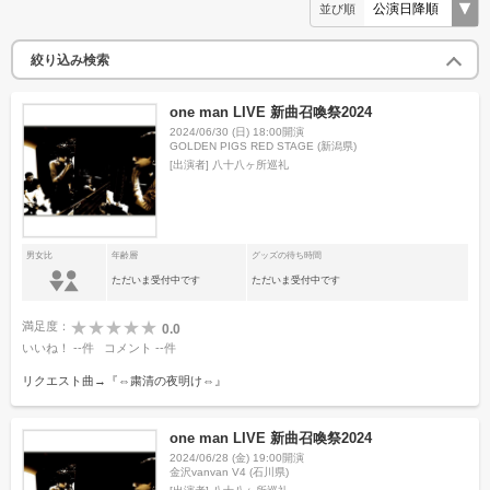
並び順
絞り込み検索
one man LIVE 新曲召喚祭2024
2024/06/30 (日) 18:00開演
GOLDEN PIGS RED STAGE (新潟県)
[出演者]
八十八ヶ所巡礼
男女比
年齢層
グッズの待ち時間
ただいま受付中です
ただいま受付中です
満足度：
0.0
いいね！
--
件
コメント
--
件
リクエスト曲→『⇔粛清の夜明け⇔』
one man LIVE 新曲召喚祭2024
2024/06/28 (金) 19:00開演
金沢vanvan V4 (石川県)