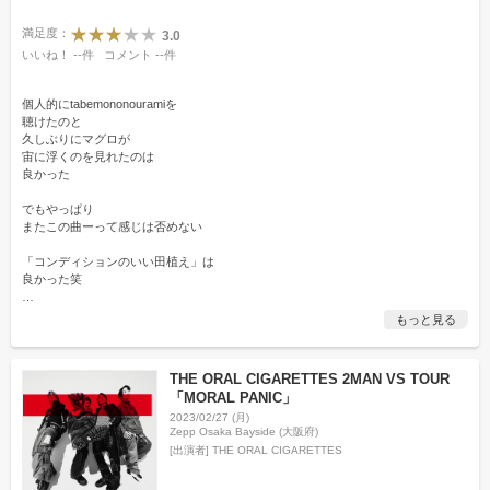
満足度：
3.0
いいね！
--
件
コメント
--
件
個人的にtabemononouramiを
聴けたのと
久しぶりにマグロが
宙に浮くのを見れたのは
良かった
でもやっぱり
またこの曲ーって感じは否めない
「コンディションのいい田植え」は
良かった笑
…
もっと見る
THE ORAL CIGARETTES 2MAN VS TOUR
「MORAL PANIC」
2023/02/27 (月)
Zepp Osaka Bayside (大阪府)
[出演者]
THE ORAL CIGARETTES