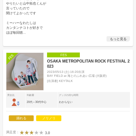
やりたいと山中拓也くんが
言っていたので
聞けてよかったです
ミーハーなわたしは
カンタンナコトが好きで
ほぼ毎回聴
…
もっと見る
FES
OSAKA METROPOLITAN ROCK FESTIVAL 2
023
2023/05/13 (土) 16:20出演
BAY FIELD at 海とのふれあい広場 (大阪府)
[出演者]
KEYTALK
男女比
年齢層
グッズの待ち時間
20代～30代中心
わからない
踊れる
ノリノリ
満足度：
3.0