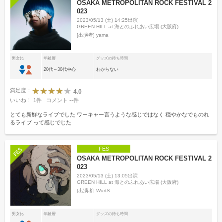
OSAKA METROPOLITAN ROCK FESTIVAL 2
023
2023/05/13 (土) 14:25出演
GREEN HILL at 海とのふれあい広場 (大阪府)
[出演者]
yama
男女比
年齢層
グッズの待ち時間
20代～30代中心
わからない
満足度：
4.0
いいね！
1
件
コメント
--
件
とても新鮮なライブでした ワーキャー言うような感じではなく 穏やかなでものれ
るライブ って感じでじた
FES
OSAKA METROPOLITAN ROCK FESTIVAL 2
023
2023/05/13 (土) 13:05出演
GREEN HILL at 海とのふれあい広場 (大阪府)
[出演者]
WurtS
男女比
年齢層
グッズの待ち時間