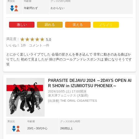
男女比
年齢層
グッズの待ち時間
年齢問わず
わからない
激しい
踊れる
笑える
ノリノリ
満足度：
5.0
いいね！
1
件
コメント
--
件
とにかく楽しいライブでした 会場の皆さんを巻き込んで 非常に動きのある曲ばか
りでした 初めて見ましたが 掛け声のコールアンドレスポンスは 癖になりそうです
笑
PARASITE DEJAVU 2024 ～2DAYS OPEN AI
R SHOW in IZUMIOTSU PHOENIX～
2024/10/05 (土) 17:00開演
泉大津フェニックス (大阪府)
[出演者]
THE ORAL CIGARETTES
男女比
年齢層
グッズの待ち時間
20代～30代中心
2時間以上