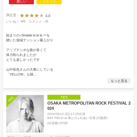
激しい
ノリノリ
満足度：
4.0
いいね！
4
件
コメント
--
件
始まりの♪Shalala la la la 〜を
聴いた途端テンション爆上がり
アップテンポな曲が多くて
体力削られましたが
とても楽しかったです
山中拓也さんの大事にしている
「YELLOW」も聴
…
もっと見る
FES
OSAKA METROPOLITAN ROCK FESTIVAL 2
024
2024/05/12 (日) 17:25出演
BAY FIELD at 海とのふれあい広場 (大阪府)
[出演者]
HYDE