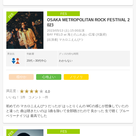
FES
OSAKA METROPOLITAN ROCK FESTIVAL 2
023
2023/05/13 (土) 15:00出演
BAY FIELD at 海とのふれあい広場 (大阪府)
[出演者]
マカロニえんぴつ
男女比
年齢層
グッズの待ち時間
20代～30代中心
わからない
穏やか
心地よい
ノリノリ
満足度：
4.0
いいね！
1
件
コメント
--
件
初めての マカロニえんぴつ だったが はっとりくんの MCの感じが想像していたの
と違った 曲は聴きたいのは 1曲を除いて全部聴けたので 良かった 生で聴く ブルー
ベリーナイツは 最高でした
FES