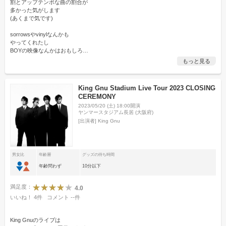
割とアップテンポな曲の割合が
多かった気がします
(あくまで気です)
sorrowsやvinylなんかも
やってくれたし
BOYの映像なんかはおもしろ
…
もっと見る
King Gnu Stadium Live Tour 2023 CLOSING
CEREMONY
2023/05/20 (土) 18:00開演
ヤンマースタジアム長居 (大阪府)
[出演者]
King Gnu
男女比
年齢層
グッズの待ち時間
年齢問わず
10分以下
満足度：
4.0
いいね！
4
件
コメント
--
件
King Gnuのライブは