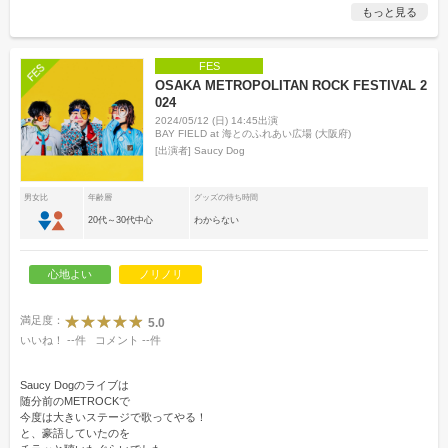
もっと見る
FES
OSAKA METROPOLITAN ROCK FESTIVAL 2
024
2024/05/12 (日) 14:45出演
BAY FIELD at 海とのふれあい広場 (大阪府)
[出演者]
Saucy Dog
男女比
年齢層
グッズの待ち時間
20代～30代中心
わからない
心地よい
ノリノリ
満足度：
5.0
いいね！
--
件
コメント
--
件
Saucy Dogのライブは
随分前のMETROCKで
今度は大きいステージで歌ってやる！
と、豪語していたのを