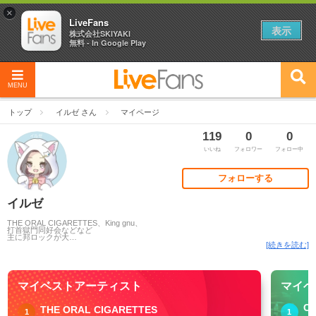
×
LiveFans
表示
株式会社SKIYAKI
無料 - In Google Play
MENU
トップ
イルゼ さん
マイページ
119
0
0
いいね
フォロワー
フォロー中
フォローする
イルゼ
THE ORAL CIGARETTES、King gnu、
打首獄門同好会などなど
主に邦ロックが大
…
[続きを読む]
マイベストアーティスト
マイベ
CO
THE ORAL CIGARETTES
1
1