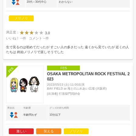
20代～30代中心
わからない
ノリノリ
満足度：
3.0
いいね！
--
件
コメント
--
件
生で見るのは初めてだったが すごい人の多さだった 遠くから見ていたが 近くの人
たちは 終始ノリノリで楽しそうでした
FES
OSAKA METROPOLITAN ROCK FESTIVAL 2
023
2023/05/13 (土) 11:00出演
BAY FIELD at 海とのふれあい広場 (大阪府)
[出演者]
打首獄門同好会
男女比
年齢層
グッズの待ち時間
年齢問わず
10分以下
激しい
笑える
ノリノリ