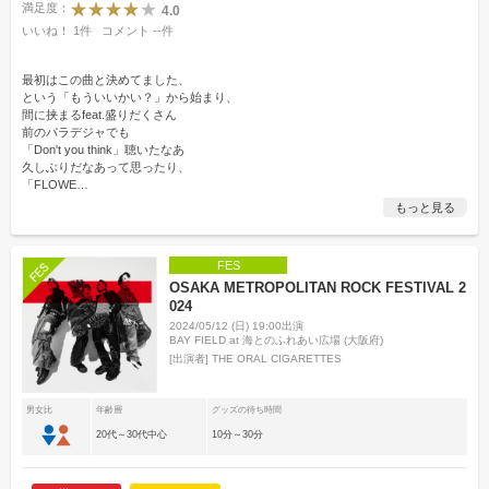
満足度：
4.0
いいね！
1
件
コメント
--
件
最初はこの曲と決めてました、
という「もういいかい？」から始まり、
間に挟まるfeat.盛りだくさん
前のパラデジャでも
「Don't you think」聴いたなあ
久しぶりだなあって思ったり、
「FLOWE
…
もっと見る
FES
OSAKA METROPOLITAN ROCK FESTIVAL 2
024
2024/05/12 (日) 19:00出演
BAY FIELD at 海とのふれあい広場 (大阪府)
[出演者]
THE ORAL CIGARETTES
男女比
年齢層
グッズの待ち時間
20代～30代中心
10分～30分