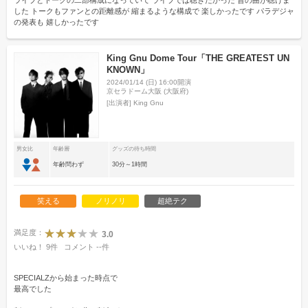
ライブとトークの二部構成になっていて ライブでは聴きたかった 昔の曲が聴けま
した トークもファンとの距離感が 縮まるような構成で 楽しかったです パラデジャ
の発表も 嬉しかったです
King Gnu Dome Tour「THE GREATEST UN
KNOWN」
2024/01/14 (日) 16:00開演
京セラドーム大阪 (大阪府)
[出演者]
King Gnu
男女比
年齢層
グッズの待ち時間
年齢問わず
30分～1時間
笑える
ノリノリ
超絶テク
満足度：
3.0
いいね！
9
件
コメント
--
件
SPECIALZから始まった時点で
最高でした