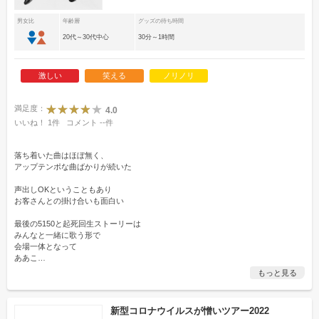
男女比
年齢層
グッズの待ち時間
20代～30代中心
30分～1時間
激しい
笑える
ノリノリ
満足度：
4.0
いいね！
1
件
コメント
--
件
落ち着いた曲はほぼ無く、
アップテンポな曲ばかりが続いた
声出しOKということもあり
お客さんとの掛け合いも面白い
最後の5150と起死回生ストーリーは
みんなと一緒に歌う形で
会場一体となって
ああこ
…
もっと見る
新型コロナウイルスが憎いツアー2022