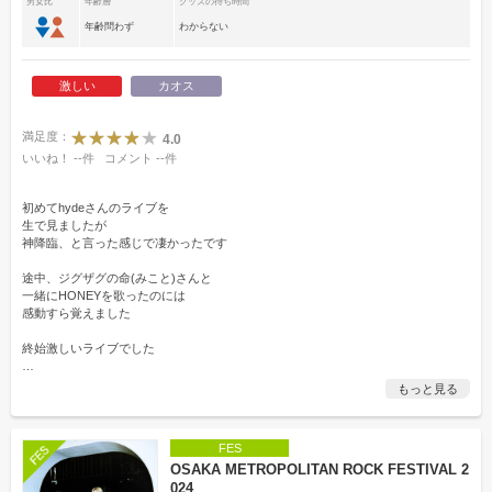
男女比
年齢層
グッズの待ち時間
年齢問わず
わからない
激しい
カオス
満足度：
4.0
いいね！
--
件
コメント
--
件
初めてhydeさんのライブを
生で見ましたが
神降臨、と言った感じで凄かったです
途中、ジグザグの命(みこと)さんと
一緒にHONEYを歌ったのには
感動すら覚えました
終始激しいライブでした
…
もっと見る
FES
OSAKA METROPOLITAN ROCK FESTIVAL 2
024