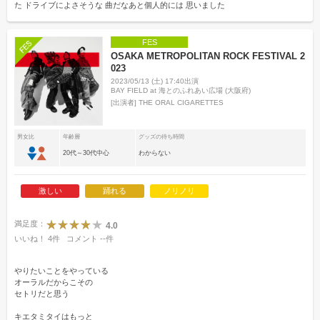
た ドライブによさそうな 曲だなあと個人的には 思いました
FES
OSAKA METROPOLITAN ROCK FESTIVAL 2
023
2023/05/13 (土) 17:40出演
BAY FIELD at 海とのふれあい広場 (大阪府)
[出演者]
THE ORAL CIGARETTES
男女比
年齢層
グッズの待ち時間
20代～30代中心
わからない
激しい
踊れる
ノリノリ
満足度：
4.0
いいね！
4
件
コメント
--
件
やりたいことをやっている
オーラルだからこその
セトリだと思う
キエタミタイはもっと