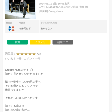
2024/05/12 (日) 16:05出演
BAY FIELD at 海とのふれあい広場 (大阪府)
[出演者]
Creepy Nuts
男女比
年齢層
グッズの待ち時間
年齢問わず
わからない
新鮮
ノリノリ
超絶テク
満足度：
5.0
いいね！
--
件
コメント
--
件
Creepy Nutsのライブを
初めて見させていただきました
隣で小学生ぐらいの男の子も
そのお母さんもノリノリで
腕振ってました
それぐらい楽しかったです
知ってる曲より
知らない曲の方が
…