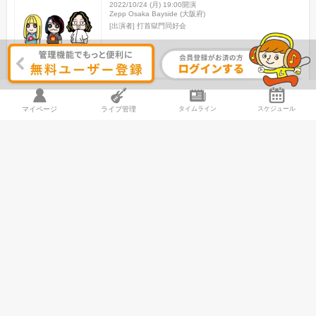
2022/10/24 (月) 19:00開演
Zepp Osaka Bayside (大阪府)
[出演者]
打首獄門同好会
男女比
年齢層
グッズの待ち時間
年齢問わず
ただいま受付中です
マイページ
ライブ管理
タイムライン
スケジュール
笑える
懐かしい
ノリノリ
満足度：
5.0
いいね！
1
件
コメント
--
件
対バン相手が 昔の打首獄門同好会ということで 終始打首の曲が聴ける 楽しい時間
でした 普段のライブでは聴けないであろう曲も 聴くことができて大変満足です グ
ダグダ感も打首ならではかと···笑
PARASITE DEJAVU ～2DAYS OPEN AIR SH
OW～
2019/09/14 (土) 18:00開演
泉大津フェニックス (大阪府)
[出演者]
THE ORAL CIGARETTES