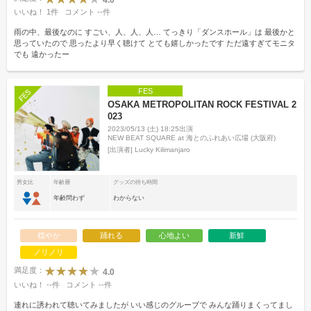
いいね！
1
件
コメント
--
件
雨の中、最後なのに すごい、人、人、人… てっきり「ダンスホール」は 最後かと
思っていたので 思ったより早く聴けて とても嬉しかったです ただ遠すぎてモニタ
でも 遠かったー
FES
OSAKA METROPOLITAN ROCK FESTIVAL 2
023
2023/05/13 (土) 18:25出演
NEW BEAT SQUARE at 海とのふれあい広場 (大阪府)
[出演者]
Lucky Kilimanjaro
男女比
年齢層
グッズの待ち時間
年齢問わず
わからない
穏やか
踊れる
心地よい
新鮮
ノリノリ
満足度：
4.0
いいね！
--
件
コメント
--
件
連れに誘われて聴いてみましたが いい感じのグルーブで みんな踊りまくってまし