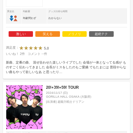
男女比
年齢層
グッズの待ち時間
年齢問わず
わからない
激しい
笑える
ノリノリ
超絶テク
満足度：
5.0
いいね！
2
件
コメント
--
件
新曲、定番の曲、 混ぜ合わせた楽しいライブでした 会場が一体となってる感が も
のすごく伝わってきました 会長がミスをしたのもご愛嬌 でもたまには 普段やらな
い曲もやって欲しいなあ と思ったり…
20!+39!=59! TOUR
2024/11/17 (日)
GORILLA HALL OSAKA (大阪府)
[出演者]
超能力戦士ドリアン