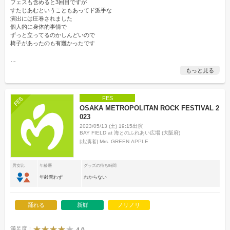
フェスも含めると3回目ですが
すたじあむということもあってド派手な
演出には圧巻されました
個人的に身体的事情で
ずっと立ってるのかしんどいので
椅子があったのも有難かったです
…
もっと見る
FES
OSAKA METROPOLITAN ROCK FESTIVAL 2
023
2023/05/13 (土) 19:15出演
BAY FIELD at 海とのふれあい広場 (大阪府)
[出演者]
Mrs. GREEN APPLE
男女比
年齢層
グッズの待ち時間
年齢問わず
わからない
踊れる
新鮮
ノリノリ
満足度：
4.0