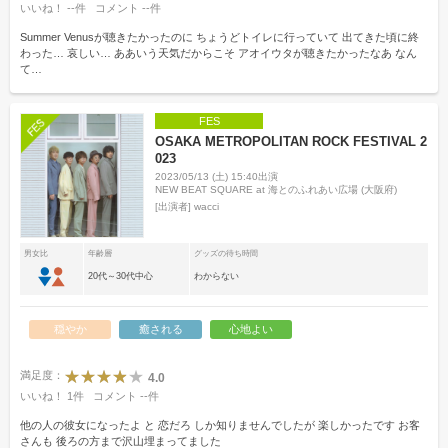
いいね！
--
件
コメント
--
件
Summer Venusが聴きたかったのに ちょうどトイレに行っていて 出てきた頃に終
わった… 哀しい… ああいう天気だからこそ アオイウタが聴きたかったなあ なん
て…
FES
OSAKA METROPOLITAN ROCK FESTIVAL 2
023
2023/05/13 (土) 15:40出演
NEW BEAT SQUARE at 海とのふれあい広場 (大阪府)
[出演者]
wacci
男女比
年齢層
グッズの待ち時間
20代～30代中心
わからない
穏やか
癒される
心地よい
満足度：
4.0
いいね！
1
件
コメント
--
件
他の人の彼女になったよ と 恋だろ しか知りませんでしたが 楽しかったです お客
さんも 後ろの方まで沢山埋まってました