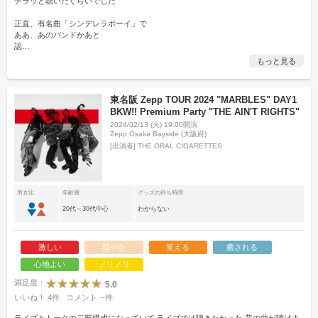
チラッと聴いたぐらいでした
正直、有名曲「シンデレラボーイ」で
ああ、あのバンドかあと
認
…
もっと見る
東名阪 Zepp TOUR 2024 "MARBLES" DAY1
BKW!! Premium Party "THE AIN'T RIGHTS"
2024/02/13 (火) 19:00開演
Zepp Osaka Bayside (大阪府)
[出演者]
THE ORAL CIGARETTES
男女比
年齢層
グッズの待ち時間
20代～30代中心
わからない
激しい
穏やか
笑える
癒される
心地よい
ノリノリ
満足度：
5.0
いいね！
4
件
コメント
--
件