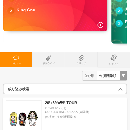
201
JA
King Gnu
2
2
201
3
201
レビュー
参加ライブ
クリップ
シャウト
並び順
絞り込み検索
20!+39!=59! TOUR
2024/11/17 (日)
GORILLA HALL OSAKA (大阪府)
[出演者]
打首獄門同好会