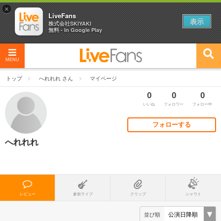
×
LiveFans
表示
株式会社SKIYAKI
無料 - In Google Play
MENU
トップ
へれれれ さん
マイページ
0
0
0
いいね
フォロワー
フォロー中
フォローする
へれれれ
レビュー
参加ライブ
クリップ
シャウト
並び順