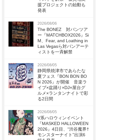
援プロジェクトの始動も
発表
2026/08/06
The BONEZ 対バンツア
ー『MATCHBOX2026』Si
M、Fear, and Loathing in
Las Vegasら対バンアーテ
ィストを一斉解禁
2026/08/05
静岡県焼津市であらたな
夏フェス『BON BON BO
N 2026』が開催 音楽ラ
イブ×盆踊り×DJ×屋台グ
ルメ×ランタンナイトで彩
る2日間
2026/08/05
V系ハロウィンイベント
『MASKED HALLOWEEN
2026』4日目、“渋谷魔界†
モンスターナイト”出演6