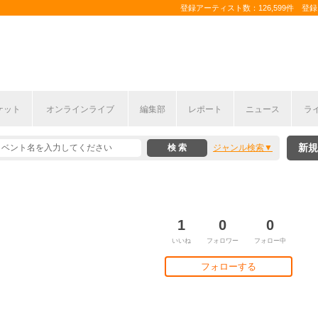
登録アーティスト数：126,599件 登録コ
ケット
オンラインライブ
編集部
レポート
ニュース
ラ
新規
ジャンル検索
1
0
0
いいね
フォロワー
フォロー中
フォローする