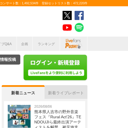
ンサート数：1,492,534件 登録セットリスト数：472,220件
イブQ&A
企画
ランキング
情報投稿
新着ニュース
新着ライブレポート
2026/08/06
熊本県人吉市の野外音楽
フェス『Rural Act'26』TE
NDOUJIら最終出演アーテ
ィストを解禁 被災地支