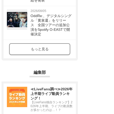
組を発表
2026/08/05
OddRe:、デジタルシング
ル「黄泉還」をリリー
ス 全国ツアーの追加公
演をSpotify O-EASTで開
催決定
もっと見る
編集部
≪LiveFans調べ≫2026年
上半期ライブ動員ランキ
ング！
【LiveFans独自ランキング】2
026年上半期、ライブの動員数
が多かったのは…！？