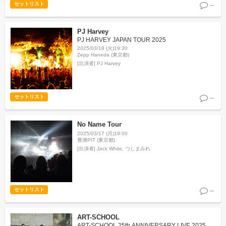
セットリスト
--
PJ Harvey
PJ HARVEY JAPAN TOUR 2025
2025/03/18 (火)19:30
Zepp Haneda (東京都)
[出演者]
PJ Harvey
セットリスト
--
No Name Tour
2025/03/17 (月)19:00
豊洲PIT (東京都)
[出演者]
Jack White, つしまみれ
セットリスト
--
ART-SCHOOL
ART-SCHOOL 25th ANNIVERSARY LIVE 2025