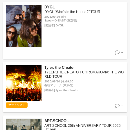
DYGL
DYGL "Who's in the House?" TOUR
2025/09/26 (金)
Spotify O-EAST (東京都)
[出演者]
DYGL
--
Tyler, the Creator
TYLER,THE CREATOR CHROMAKOPIA: THE WO
RLD TOUR
2025/09/10 (水)19:00
有明アリーナ (東京都)
[出演者]
Tyler, the Creator
セットリスト
--
ART-SCHOOL
ART-SCHOOL 25th ANNIVERSARY TOUR 2025
「1985」