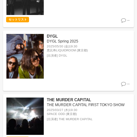
セットリスト
--
DYGL
DYGL Spring 2025
2025/05/30 (金)19:30
恵比寿LIQUIDROOM (東京都)
[出演者]
DYGL
--
THE MURDER CAPITAL
THE MURDER CAPITAL FIRST TOKYO SHOW
2025/03/27 (木)19:30
SPACE ODD (東京都)
[出演者]
THE MURDER CAPITAL