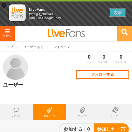
×
LiveFans
表示
株式会社SKIYAKI
無料 - In Google Play
MENU
トップ
ユーザー さん
マイページ
0
0
0
いいね
フォロワー
フォロー中
フォローする
ユーザー
レビュー
参加ライブ
クリップ
シャウト
参加する
0
参加した
77