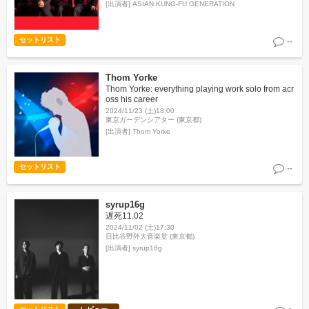
[出演者]
ASIAN KUNG-FU GENERATION
セットリスト
--
Thom Yorke
Thom Yorke: everything playing work solo from acr
oss his career
2024/11/23 (土)18:00
東京ガーデンシアター (東京都)
[出演者]
Thom Yorke
セットリスト
--
syrup16g
遅死11.02
2024/11/02 (土)17:30
日比谷野外大音楽堂 (東京都)
[出演者]
syrup16g