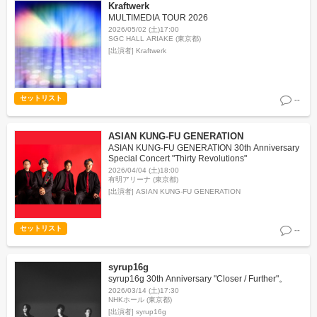
Kraftwerk
MULTIMEDIA TOUR 2026
2026/05/02 (土)17:00
SGC HALL ARIAKE (東京都)
[出演者]
Kraftwerk
セットリスト
--
ASIAN KUNG-FU GENERATION
ASIAN KUNG-FU GENERATION 30th Anniversary
Special Concert "Thirty Revolutions"
2026/04/04 (土)18:00
有明アリーナ (東京都)
[出演者]
ASIAN KUNG-FU GENERATION
セットリスト
--
syrup16g
syrup16g 30th Anniversary "Closer / Further"。
2026/03/14 (土)17:30
NHKホール (東京都)
[出演者]
syrup16g