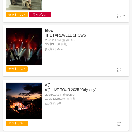
セットリスト
ライブレポ
--
Mew
THE FAREWELL SHOWS
2025/11/24 (月)18:00
豊洲PIT (東京都)
[出演者]
Mew
セットリスト
--
a子
a子 LIVE TOUR 2025 "Odyssey"
2025/10/24 (金)19:00
Zepp DiverCity (東京都)
[出演者]
a子
セットリスト
--