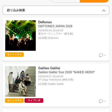
絞り込み検索
Deftones
DEFTONES JAPAN 2026
2026/05/18 (月)19:00
東京ガーデンシアター (東京都)
[出演者]
Deftones
セットリスト
--
Galileo Galilei
Galileo Galilei Tour 2026 "NAKED HERO"
2026/05/17 (日)18:00
KT Zepp Yokohama (神奈川県)
[出演者]
Galileo Galilei
セットリスト
ライブレポ
--