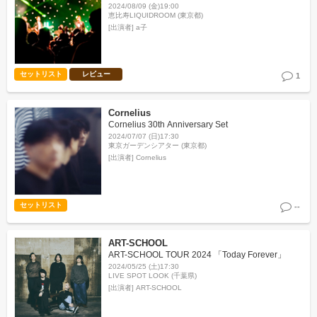
2024/08/09 (金)19:00
恵比寿LIQUIDROOM (東京都)
[出演者]
a子
セットリスト
レビュー
1
Cornelius
Cornelius 30th Anniversary Set
2024/07/07 (日)17:30
東京ガーデンシアター (東京都)
[出演者]
Cornelius
セットリスト
--
ART-SCHOOL
ART-SCHOOL TOUR 2024 「Today Forever」
2024/05/25 (土)17:30
LIVE SPOT LOOK (千葉県)
[出演者]
ART-SCHOOL