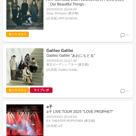
「Our Beautiful Things」
2025/03/16 (日)18:00
Zepp Shinjuku (東京都)
[出演者]
ART-SCHOOL
セットリスト
--
Galileo Galilei
Galileo Galilei "あおにもどる"
2025/03/15 (土)17:30
東京ガーデンシアター (東京都)
[出演者]
Galileo Galilei
セットリスト
ライブレポ
--
a子
a子 LIVE TOUR 2025 "LOVE PROPHET"
2025/03/02 (日)18:00
EX THEATER ROPPONGI (東京都)
[出演者]
a子