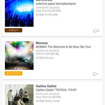
autechre japan twentytwentysix
2026/02/04 (水)19:00
Zepp DiverCity (東京都)
[出演者]
AUTECHRE
レビュー
1
Momma
MOMMA The Welcome to My Blue Sky Tour
2026/01/18 (日)18:00
SPACE ODD (東京都)
[出演者]
Momma
セットリスト
--
Galileo Galilei
Galileo Galilei "TRITRAL TOUR"
2025/11/26 (水)19:00
Zepp DiverCity (東京都)
[出演者]
Galileo Galilei