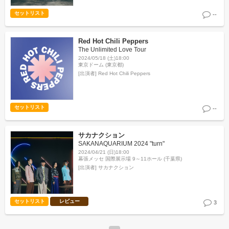
セットリスト
--
Red Hot Chili Peppers
The Unlimited Love Tour
2024/05/18 (土)18:00
東京ドーム (東京都)
[出演者]
Red Hot Chili Peppers
セットリスト
--
サカナクション
SAKANAQUARIUM 2024 "turn"
2024/04/21 (日)18:00
幕張メッセ 国際展示場 9～11ホール (千葉県)
[出演者]
サカナクション
セットリスト
レビュー
3