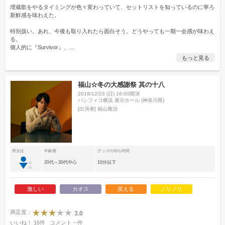
埋蔵歌をやるタイミングが色々変わっていて、セットリストを知っているのに寧ろ
新鮮感を味わえた。
特別扱い。あれ、今後も取り入れたら面白そう。どうやっても一期一会感が味わえ
る。
個人的に『Survivor』、
…
もっと見る
福山☆冬の大感謝祭 其の十八
2018/12/23 (日) 16:00開演
パシフィコ横浜 展示ホール (神奈川県)
[出演者]
福山雅治
男女比
年齢層
グッズの待ち時間
20代～30代中心
10分以下
激しい
カオス
笑える
ノリノリ
満足度：
3.0
いいね！
16
件
コメント
--
件