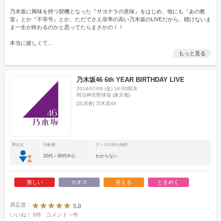
乃木坂に興味を持つ契機となった『サヨナラの意味』をはじめ、他にも『あの教
室』とか『不等号』とか、ただでさえ倍率の高い乃木坂のLIVEだから、聴けないま
ま一生が終わるのかと思ってたらまさかの！！
本当に嬉しくて
…
もっと見る
乃木坂46 6th YEAR BIRTHDAY LIVE
2018/07/06 (金) 18:00開演
明治神宮野球場 (東京都)
[出演者]
乃木坂46
男女比
年齢層
グッズの待ち時間
20代～30代中心
わからない
激しい
カオス
笑える
ときめく
満足度：
5.0
いいね！
6
件
コメント
--
件