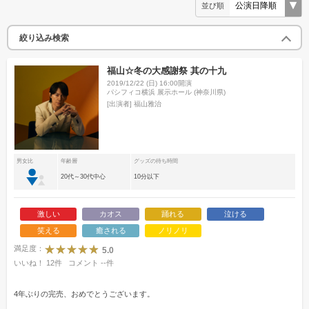
並び順
絞り込み検索
福山☆冬の大感謝祭 其の十九
2019/12/22 (日) 16:00開演
パシフィコ横浜 展示ホール (神奈川県)
[出演者]
福山雅治
男女比
年齢層
グッズの待ち時間
20代～30代中心
10分以下
激しい
カオス
踊れる
泣ける
笑える
癒される
ノリノリ
満足度：
5.0
いいね！
12
件
コメント
--
件
4年ぶりの完売、おめでとうございます。