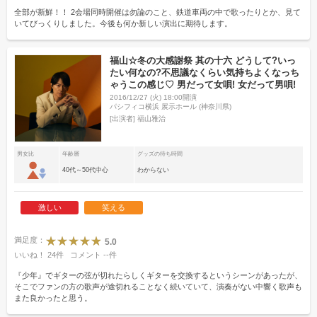
全部が新鮮！！ 2会場同時開催は勿論のこと、鉄道車両の中で歌ったりとか、見て
いてびっくりしました。今後も何か新しい演出に期待します。
福山☆冬の大感謝祭 其の十六 どうして?いっ
たい何なの?不思議なくらい気持ちよくなっち
ゃうこの感じ♡ 男だって女唄! 女だって男唄!
2016/12/27 (火) 18:00開演
パシフィコ横浜 展示ホール (神奈川県)
[出演者]
福山雅治
男女比
年齢層
グッズの待ち時間
40代～50代中心
わからない
激しい
笑える
満足度：
5.0
いいね！
24
件
コメント
--
件
『少年』でギターの弦が切れたらしくギターを交換するというシーンがあったが、
そこでファンの方の歌声が途切れることなく続いていて、演奏がない中響く歌声も
また良かったと思う。