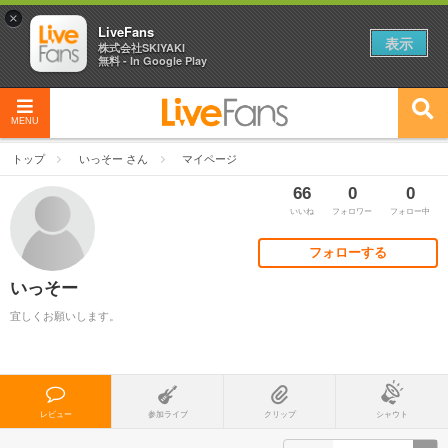
×
LiveFans
表示
株式会社SKIYAKI
無料 - In Google Play
MENU
トップ
いっそー さん
マイページ
66
0
0
いいね
フォロワー
フォロー中
フォローする
いっそー
宜しくお願いします。
レビュー
参加ライブ
クリップ
シャウト