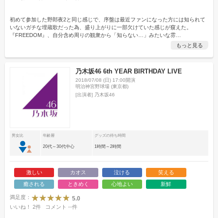
初めて参加した野郎夜2と同じ感じで、序盤は最近ファンになった方には知られて
いないガチな埋蔵歌だった為、盛り上がりに一部欠けていた感じが窺えた。
『FREEDOM』、自分含め周りの観衆から「知らない…」みたいな雰
…
もっと見る
乃木坂46 6th YEAR BIRTHDAY LIVE
2018/07/08 (日) 17:00開演
明治神宮野球場 (東京都)
[出演者]
乃木坂46
男女比
年齢層
グッズの待ち時間
20代～30代中心
1時間～2時間
激しい
カオス
泣ける
笑える
癒される
ときめく
心地よい
新鮮
満足度：
5.0
いいね！
2
件
コメント
--
件