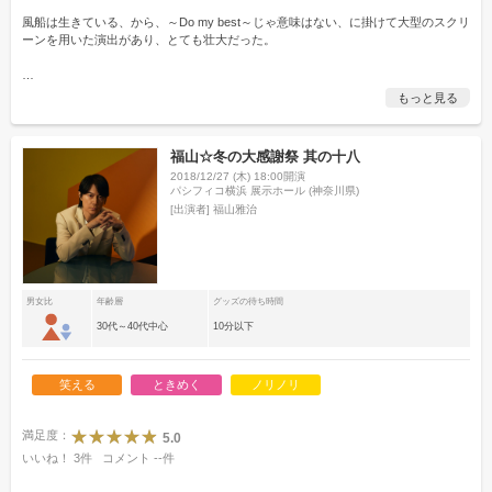
風船は生きている、から、～Do my best～じゃ意味はない、に掛けて大型のスクリ
ーンを用いた演出があり、とても壮大だった。
…
もっと見る
福山☆冬の大感謝祭 其の十八
2018/12/27 (木) 18:00開演
パシフィコ横浜 展示ホール (神奈川県)
[出演者]
福山雅治
男女比
年齢層
グッズの待ち時間
30代～40代中心
10分以下
笑える
ときめく
ノリノリ
満足度：
5.0
いいね！
3
件
コメント
--
件