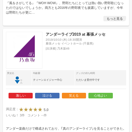
『風をさがしてる』『WOH WOW』、野郎たちにとっては熱い熱い野郎歌になっ
たのではないでしょうか。両方とも2016年の野郎夜でも披露していますが、今年
は野郎たちが更に
…
もっと見る
アンダーライブ2019 at 幕張メッセ
2019/10/10 (木) 18:30開演
幕張メッセ イベントホール (千葉県)
[出演者]
乃木坂46
男女比
年齢層
グッズの待ち時間
ティーンエイジャー中心
ただいま受付中です
激しい
泣ける
笑える
心地よい
満足度：
5.0
いいね！
3
件
コメント
--
件
アンダー楽曲だけで構成されており、｢真のアンダーライブ｣を見ることができた。