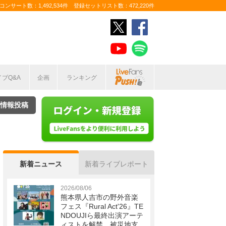
ンサート数：1,492,534件 登録セットリスト数：472,220件
イブQ&A
企画
ランキング
情報投稿
新着ニュース
新着ライブレポート
2026/08/06
熊本県人吉市の野外音楽
フェス『Rural Act'26』TE
NDOUJIら最終出演アーテ
ィストを解禁 被災地支