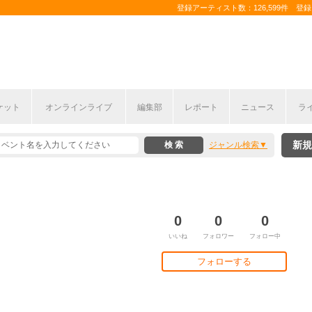
登録アーティスト数：126,599件 登録コ
ケット
オンラインライブ
編集部
レポート
ニュース
ラ
新規
ジャンル検索
0
0
0
いいね
フォロワー
フォロー中
フォローする