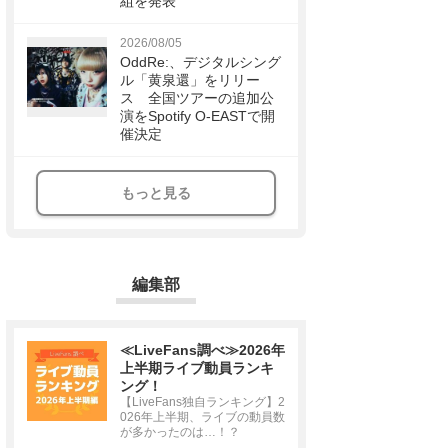
組を発表
2026/08/05
OddRe:、デジタルシング
ル「黄泉還」をリリー
ス 全国ツアーの追加公
演をSpotify O-EASTで開
催決定
もっと見る
編集部
≪LiveFans調べ≫2026年
上半期ライブ動員ランキ
ング！
【LiveFans独自ランキング】2
026年上半期、ライブの動員数
が多かったのは…！？