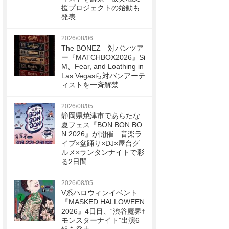
援プロジェクトの始動も
発表
2026/08/06
The BONEZ 対バンツア
ー『MATCHBOX2026』Si
M、Fear, and Loathing in
Las Vegasら対バンアーテ
ィストを一斉解禁
2026/08/05
静岡県焼津市であらたな
夏フェス『BON BON BO
N 2026』が開催 音楽ラ
イブ×盆踊り×DJ×屋台グ
ルメ×ランタンナイトで彩
る2日間
2026/08/05
V系ハロウィンイベント
『MASKED HALLOWEEN
2026』4日目、“渋谷魔界†
モンスターナイト”出演6