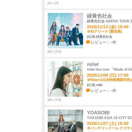
ロック
緑黄色社会
緑黄色社会 ARENA TOUR 2
2026/11/13 (金) 19:00
＠IGアリーナ (愛知県)
[出演] 緑黄色社会
レビュー：--件
ポップス
milet
milet live tour 「Made of 
2026/11/08 (日) 17:00
＠Niterra日本特殊陶業市
[出演] milet
レビュー：--件
ポップス
YOASOBI
YOASOBI ASIA 10-CITY D
2026/11/07 (土) 18:00
＠バンテリンドーム ナゴヤ 