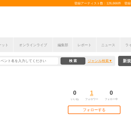
登録アーティスト数：126,666件 登録コ
ケット
オンラインライブ
編集部
レポート
ニュース
ラ
新規
ジャンル検索
0
1
0
いいね
フォロワー
フォロー中
フォローする