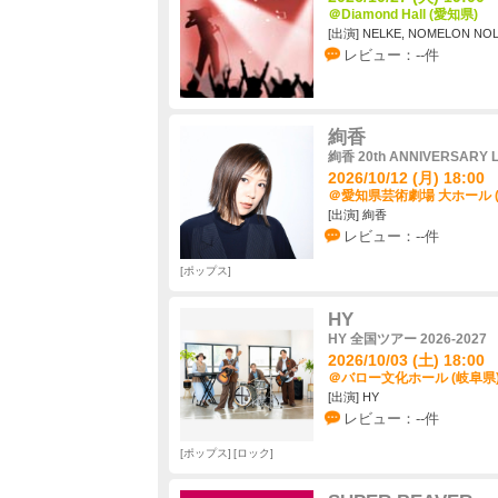
＠Diamond Hall (愛知県)
[出演] NELKE, NOMELON NO
レビュー：--件
絢香
絢香 20th ANNIVERSARY L
2026/10/12 (月) 18:00
＠愛知県芸術劇場 大ホール 
[出演] 絢香
レビュー：--件
ポップス
HY
HY 全国ツアー 2026-2027
2026/10/03 (土) 18:00
＠バロー文化ホール (岐阜県
[出演] HY
レビュー：--件
ポップス
ロック