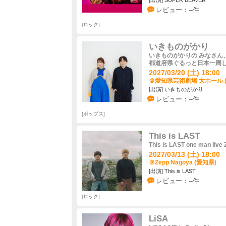
[出演] SUPER BEAVER
レビュー：--件
ロック
いきものがかり
いきものがかりの みなさん、こん
都道府県ぐるっと日本一周しま
2027/03/20 (土) 18:00
＠愛知県芸術劇場 大ホール 
[出演] いきものがかり
レビュー：--件
ポップス
This is LAST
This is LAST one man live 
2027/03/13 (土) 18:00
＠Zepp Nagoya (愛知県)
[出演] This is LAST
レビュー：--件
ロック
LiSA