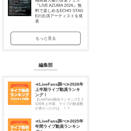
福島最大級の音楽フェス
『LIVE AZUMA 2026』無
料で楽しめるECHO STAG
Eの出演アーティストを発
表
もっと見る
編集部
≪LiveFans調べ≫2026年
上半期ライブ動員ランキ
ング！
【LiveFans独自ランキング】2
026年上半期、ライブの動員数
が多かったのは…！？
≪LiveFans調べ≫2025年
年間ライブ動員ランキン