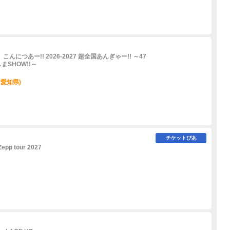
につあー!! 2026-2027 超全国あんぎゃー!! ～47
SHOW!!～
(愛知県)
チケットぴあ
Zepp tour 2027