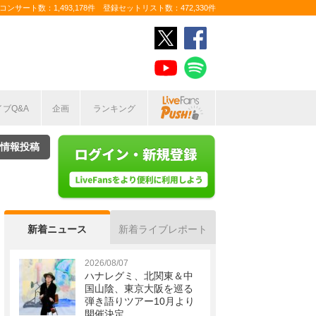
ンサート数：1,493,178件 登録セットリスト数：472,330件
イブQ&A
企画
ランキング
情報投稿
新着ニュース
新着ライブレポート
2026/08/07
ハナレグミ、北関東＆中
国山陰、東京大阪を巡る
弾き語りツアー10月より
開催決定