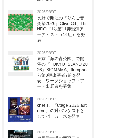
2026/08/07
長野で開催の『りんご音
楽祭2026』Olive Oil、TE
NDOUJIら第11弾出演ア
ーティスト（16組）を発
表
2026/08/07
東京「海の森公園」で開
催の『TOKYO ISLAND 20
26』BIGMAMA、flumpool
ら第3弾出演者7組を発
表 ワークショップ・ア
ート出展者を募集
2026/08/07
chef’s、『utage 2026 aut
umn』の対バンゲストと
してパーカーズを発表
2026/08/07