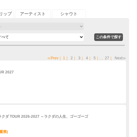
リップ
アーティスト
シャウト
≪Prev
｜
1
｜
2
｜
3
｜
4
｜
5
｜…
27
｜
Next≫
UR 2027
ラクダ TOUR 2026-2027 ～ラクダの人生、ゴーゴーゴ
重県)