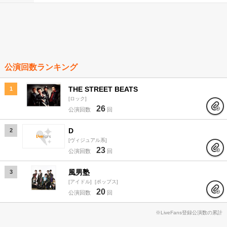
公演回数ランキング
THE STREET BEATS
1
ロック
26
公演回数
回
D
2
ヴィジュアル系
23
公演回数
回
風男塾
3
アイドル
ポップス
20
公演回数
回
※LiveFans登録公演数の累計