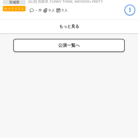
[出演] 四星球, FUNNY THINK, MAYSON's PARTY
宮城県
セットリスト
-- 件
0
人
3
人
もっと見る
公演一覧へ