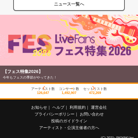
ニュース一覧へ
【フェス特集2026】
今年もフェスの季節がやってきた！
アーティスト数
コンサート数
セットリスト数
126,647
1,492,907
472,269
お知らせ
｜
ヘルプ
｜
利用規約
｜
運営会社
プライバシーポリシー
｜
お問い合わせ
投稿のガイドライン
アーティスト・公演主催者の方へ
(C) 2021- SKIYAKI Inc.