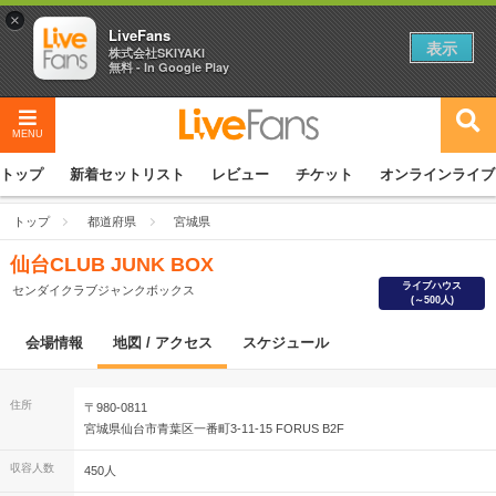
×
LiveFans
表示
株式会社SKIYAKI
無料 - In Google Play
MENU
トップ
新着セットリスト
レビュー
チケット
オンラインライブ
トップ
都道府県
宮城県
仙台CLUB JUNK BOX
ライブハウス
センダイクラブジャンクボックス
(～500人)
会場情報
地図 / アクセス
スケジュール
住所
〒980-0811
宮城県仙台市青葉区一番町3-11-15 FORUS B2F
収容人数
450人