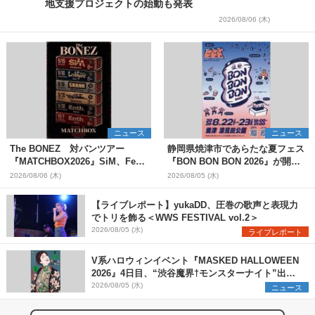
地支援プロジェクトの始動も発表
2026/08/06 (木)
ニュース
ニュース
The BONEZ 対バンツアー
静岡県焼津市であらたな夏フェス
『MATCHBOX2026』SiM、Fear,
『BON BON BON 2026』が開
and Loathing in Las Vegasら対
催 音楽ライブ×盆踊り×DJ×屋台
2026/08/06 (木)
2026/08/05 (水)
バンアーティストを一斉解禁
グルメ×ランタンナイトで彩る2日
間
【ライブレポート】yukaDD、圧巻の歌声と表現力
でトリを飾る＜WWS FESTIVAL vol.2＞
2026/08/05 (水)
ライブレポート
V系ハロウィンイベント『MASKED HALLOWEEN
2026』4日目、“渋谷魔界†モンスターナイト”出演6
組を発表
2026/08/05 (水)
ニュース