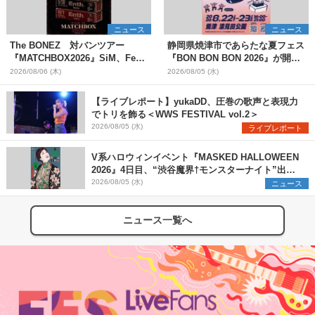
ニュース
ニュース
The BONEZ 対バンツアー
静岡県焼津市であらたな夏フェス
『MATCHBOX2026』SiM、Fear,
『BON BON BON 2026』が開
and Loathing in Las Vegasら対
催 音楽ライブ×盆踊り×DJ×屋台
2026/08/06 (木)
2026/08/05 (水)
バンアーティストを一斉解禁
グルメ×ランタンナイトで彩る2日
間
【ライブレポート】yukaDD、圧巻の歌声と表現力
でトリを飾る＜WWS FESTIVAL vol.2＞
2026/08/05 (水)
ライブレポート
V系ハロウィンイベント『MASKED HALLOWEEN
2026』4日目、“渋谷魔界†モンスターナイト”出演6
組を発表
2026/08/05 (水)
ニュース
ニュース一覧へ