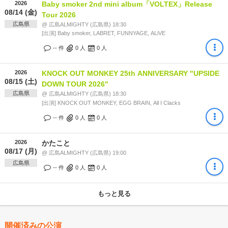
2026
Baby smoker 2nd mini album「VOLTEX」Release
08/14 (金)
Tour 2026
広島県
@ 広島ALMIGHTY (広島県) 18:30
[出演] Baby smoker, LABRET, FUNNYAGE, ALiVE
-- 件
0
人
0
人
2026
KNOCK OUT MONKEY 25th ANNIVERSARY "UPSIDE
08/15 (土)
DOWN TOUR 2026"
広島県
@ 広島ALMIGHTY (広島県) 18:30
[出演] KNOCK OUT MONKEY, EGG BRAIN, All I Clacks
-- 件
0
人
0
人
2026
かたこと
08/17 (月)
@ 広島ALMIGHTY (広島県) 19:00
広島県
-- 件
0
人
0
人
もっと見る
開催済みの公演