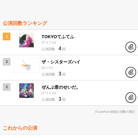
公演回数ランキング
TOKYOてふてふ
1
アイドル
4
公演回数
回
ザ・シスターズハイ
2
ロック
3
公演回数
回
ぜんぶ君のせいだ。
2
アイドル
3
公演回数
回
※LiveFans登録公演数の累計
これからの公演