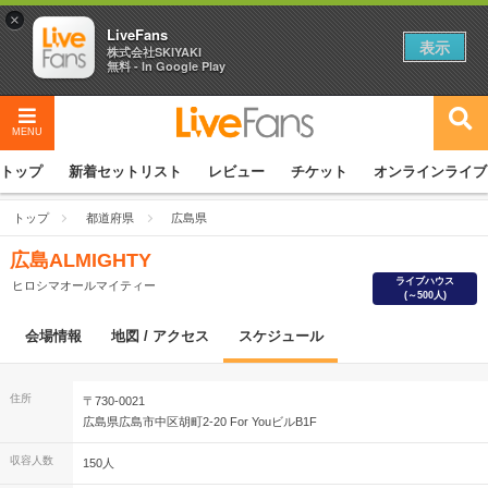
×
LiveFans
表示
株式会社SKIYAKI
無料 - In Google Play
MENU
トップ
新着セットリスト
レビュー
チケット
オンラインライブ
トップ
都道府県
広島県
広島ALMIGHTY
ライブハウス
ヒロシマオールマイティー
(～500人)
会場情報
地図 / アクセス
スケジュール
住所
〒730-0021
広島県広島市中区胡町2-20 For YouビルB1F
収容人数
150人