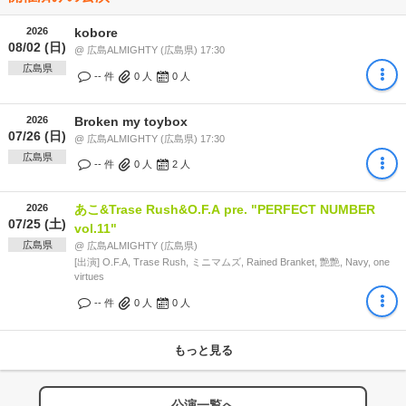
2026
kobore
08/02 (日)
@ 広島ALMIGHTY (広島県) 17:30
広島県
-- 件
0
人
0
人
2026
Broken my toybox
07/26 (日)
@ 広島ALMIGHTY (広島県) 17:30
広島県
-- 件
0
人
2
人
2026
あこ&Trase Rush&O.F.A pre. "PERFECT NUMBER
07/25 (土)
vol.11"
広島県
@ 広島ALMIGHTY (広島県)
[出演] O.F.A, Trase Rush, ミニマムズ, Rained Branket, 艶艶, Navy, one
virtues
-- 件
0
人
0
人
もっと見る
公演一覧へ