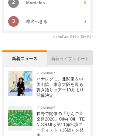
2
Mardelas
6
3
椎名へきる
4
※LiveFans登録公演数累計
新着ニュース
新着ライブレポート
2026/08/07
ハナレグミ、北関東＆中
国山陰、東京大阪を巡る
弾き語りツアー10月より
開催決定
2026/08/07
長野で開催の『りんご音
楽祭2026』Olive Oil、TE
NDOUJIら第11弾出演ア
ーティスト（16組）を発
表