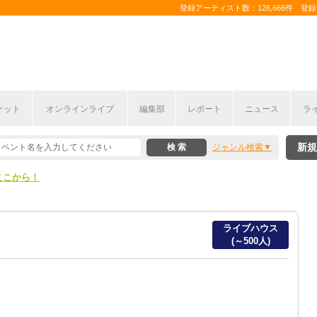
登録アーティスト数：126,666件 登録コ
ケット
オンラインライブ
編集部
レポート
ニュース
ラ
ここから！
新規
ジャンル検索
上半期編発表！
ここから！
上半期編発表！
ライブハウス
(～500人)