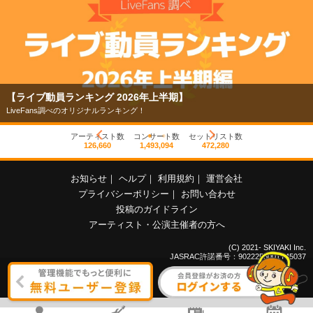
【ライブ動員ランキング 2026年上半期】
LiveFans調べのオリジナルランキング！
アーティスト数
コンサート数
セットリスト数
126,660
1,493,094
472,280
お知らせ
｜
ヘルプ
｜
利用規約
｜
運営会社
プライバシーポリシー
｜
お問い合わせ
投稿のガイドライン
アーティスト・公演主催者の方へ
(C) 2021- SKIYAKI Inc.
JASRAC許諾番号：9022255001Y45037