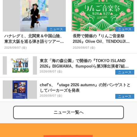
ニュース
ニュース
ハナレグミ、北関東＆中国山陰、
長野で開催の『りんご音楽祭
東京大阪を巡る弾き語りツアー10
2026』Olive Oil、TENDOUJIら
月より開催決定
第11弾出演アーティスト（16組）
2026/08/07 (金)
2026/08/07 (金)
を発表
東京「海の森公園」で開催の『TOKYO ISLAND
2026』BIGMAMA、flumpoolら第3弾出演者7組を
発表 ワークショップ・アート出展者を募集
2026/08/07 (金)
ニュース
chef’s、『utage 2026 autumn』の対バンゲストと
してパーカーズを発表
2026/08/07 (金)
ニュース
ニュース一覧へ