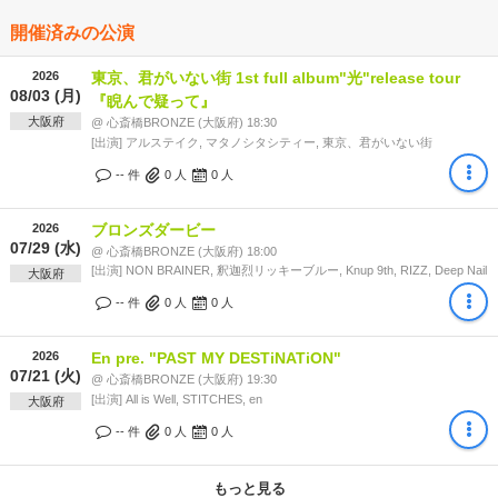
開催済みの公演
2026
東京、君がいない街 1st full album"光"release tour
08/03 (月)
『睨んで疑って』
大阪府
@ 心斎橋BRONZE (大阪府) 18:30
[出演] アルステイク, マタノシタシティー, 東京、君がいない街
-- 件
0
人
0
人
2026
ブロンズダービー
07/29 (水)
@ 心斎橋BRONZE (大阪府) 18:00
[出演] NON BRAINER, 釈迦烈リッキーブルー, Knup 9th, RIZZ, Deep Nail
大阪府
-- 件
0
人
0
人
2026
En pre. "PAST MY DESTiNATiON"
07/21 (火)
@ 心斎橋BRONZE (大阪府) 19:30
[出演] All is Well, STITCHES, en
大阪府
-- 件
0
人
0
人
もっと見る