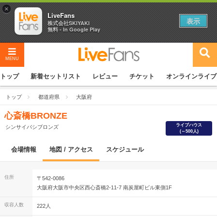
×
LiveFans
表示
株式会社SKIYAKI
無料 - In Google Play
MENU
トップ
新着セットリスト
レビュー
チケット
オンラインライブ
トップ
都道府県
大阪府
心斎橋BRONZE
ライブハウス
シンサイバシブロンズ
(～500人)
会場情報
地図 / アクセス
スケジュール
住所
〒542-0086
大阪府大阪市中央区西心斎橋2-11-7 南炭屋町ビル東側1F
収容人数
222人