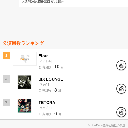
大阪難波駅25番出口 徒歩10分
公演回数ランキング
Fiore
1
アイドル
10
公演回数
回
SIX LOUNGE
2
ロック
8
公演回数
回
TETORA
3
ポップス
6
公演回数
回
※LiveFans登録公演数の累計