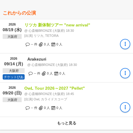
これからの公演
2026
リツカ 新体制ツアー "new arrival"
08/19 (水)
@ 心斎橋BRONZE (大阪府) 18:30
[出演] リツカ, TETORA
大阪府
-- 件
0
人
0
人
2026
Arakezuri
09/14 (月)
@ 心斎橋BRONZE (大阪府) 18:30
大阪府
-- 件
0
人
0
人
チケットぴあ
2026
OwL Tour 2026～2027 "Pellet"
09/20 (日)
@ 心斎橋BRONZE (大阪府) 18:45
[出演] Owl, カライドスコープ
大阪府
-- 件
0
人
0
人
もっと見る