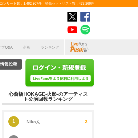
ンサート数：1,492,907件 登録セットリスト数：472,269件
イブQ&A
企画
ランキング
情報投稿
心斎橋HOKAGE-火影-のアーティス
ト公演回数ランキング
1
Nikoん
3