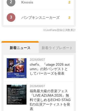
2
Knosis
2
3
パンプキンスニーカーズ
2
※LiveFans登録公演数累計
新着ニュース
新着ライブレポート
2026/08/07
chef’s、『utage 2026 aut
umn』の対バンゲストと
してパーカーズを発表
2026/08/07
福島最大級の音楽フェス
『LIVE AZUMA 2026』無
料で楽しめるECHO STAG
Eの出演アーティストを発
表