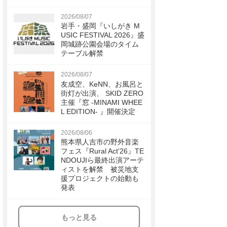
2026/08/07
岩手・盛岡『いしがき M
USIC FESTIVAL 2026』盛
岡城跡公園会場のタイム
テーブル解禁
2026/08/07
友成空、KeNN、お風呂と
街灯が出演、 SKID ZERO
主催『窓 -MINAMI WHEE
L EDITION- 』開催決定
2026/08/06
熊本県人吉市の野外音楽
フェス『Rural Act'26』TE
NDOUJIら最終出演アーテ
ィストを解禁 被災地支
援プロジェクトの始動も
発表
もっと見る