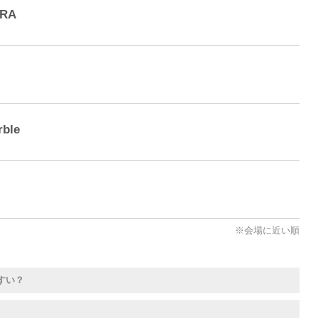
URA
ble
※会場に近い順
すい？