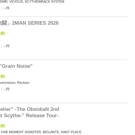
a, ODMR, VICIOUS, SCYTHEWRACK SYSTEM
：--件
決闘」2MAN SERIES 2026
府)
：--件
"Grain Noise"
府)
ersnooze, Recluse
：--件
elier" -The ObsidiaN 2nd
nt Scythe-" Release Tour-
府)
IN, ONE MOMENT DISASTER, BIOLANTE, HANT PLACE,