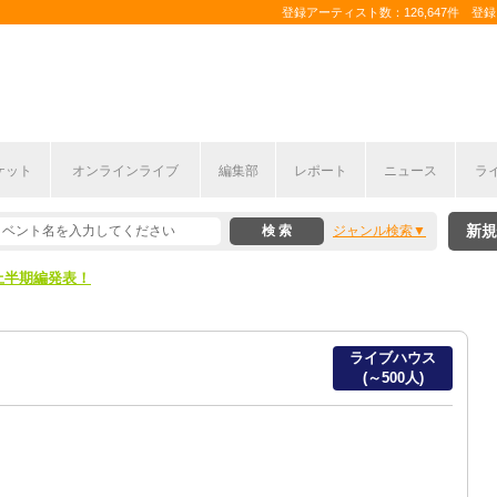
登録アーティスト数：126,647件 登録コ
ケット
オンラインライブ
編集部
レポート
ニュース
ラ
新規
ジャンル検索
ここから！
上半期編発表！
ここから！
ライブハウス
上半期編発表！
(～500人)