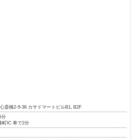
橋2-9-36 カサドマートビルB1, B2F
5分
町IC 車で2分