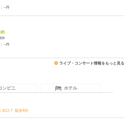
：--件
府)
ER
：--件
ライブ・コンサート情報をもっと見る
コンビニ
ホテル
斎橋 出口７ 徒歩4分