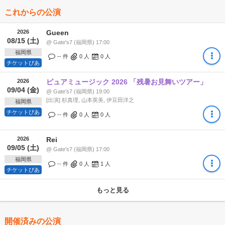
これからの公演
2026
Gueen
08/15 (土)
@ Gate's7 (福岡県) 17:00
福岡県
-- 件
0
人
0
人
チケットぴあ
2026
ピュアミュージック 2026 「残暑お見舞いツアー」
09/04 (金)
@ Gate's7 (福岡県) 19:00
[出演] 杉真理, 山本英美, 伊豆田洋之
福岡県
チケットぴあ
-- 件
0
人
0
人
2026
Rei
09/05 (土)
@ Gate's7 (福岡県) 17:00
福岡県
-- 件
0
人
1
人
チケットぴあ
もっと見る
開催済みの公演