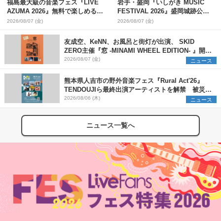
福島最大級の音楽フェス『LIVE
岩手・盛岡『いしがき MUSIC
AZUMA 2026』無料で楽しめる
FESTIVAL 2026』盛岡城跡公園
ECHO STAGEの出演アーティス
会場のタイムテーブル解禁
2026/08/07 (金)
2026/08/07 (金)
トを発表
友成空、KeNN、お風呂と街灯が出演、 SKID
ZERO主催『窓 -MINAMI WHEEL EDITION- 』開催
決定
2026/08/07 (金)
ニュース
熊本県人吉市の野外音楽フェス『Rural Act'26』
TENDOUJIら最終出演アーティストを解禁 被災地
支援プロジェクトの始動も発表
2026/08/06 (木)
ニュース
ニュース一覧へ