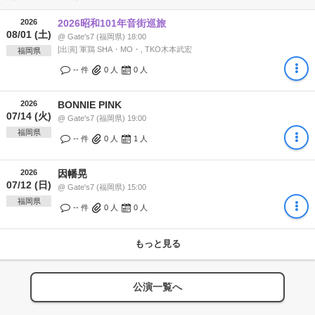
2026
2026昭和101年音街巡旅
08/01 (土)
@ Gate's7 (福岡県) 18:00
[出演] 軍鶏 SHA・MO・, TKO木本武宏
福岡県
-- 件
0
人
0
人
2026
BONNIE PINK
07/14 (火)
@ Gate's7 (福岡県) 19:00
福岡県
-- 件
0
人
1
人
2026
因幡晃
07/12 (日)
@ Gate's7 (福岡県) 15:00
福岡県
-- 件
0
人
0
人
もっと見る
公演一覧へ