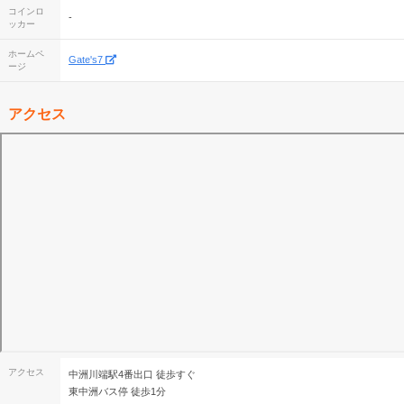
コインロ
-
ッカー
ホームペ
Gate's7
ージ
アクセス
アクセス
中洲川端駅4番出口 徒歩すぐ
東中洲バス停 徒歩1分