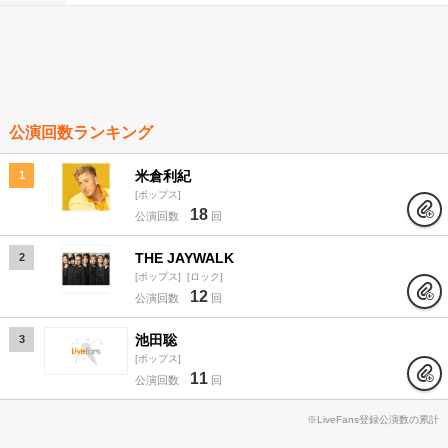
公演回数ランキング
米倉利紀
1
ポップス
18
公演回数
回
THE JAYWALK
2
ポップス
ロック
12
公演回数
回
池田聡
3
ポップス
11
公演回数
回
※LiveFans登録公演数の累計