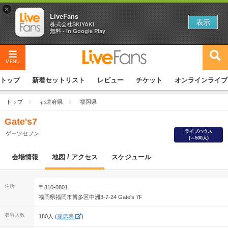
×
LiveFans
表示
株式会社SKIYAKI
無料 - In Google Play
MENU
トップ
新着セットリスト
レビュー
チケット
オンラインライブ
トップ
都道府県
福岡県
Gate's7
ライブハウス
ゲーツセブン
(～500人)
会場情報
地図 / アクセス
スケジュール
住所
〒810-0801
福岡県福岡市博多区中洲3-7-24 Gate's 7F
収容人数
180人 (
座席表
)