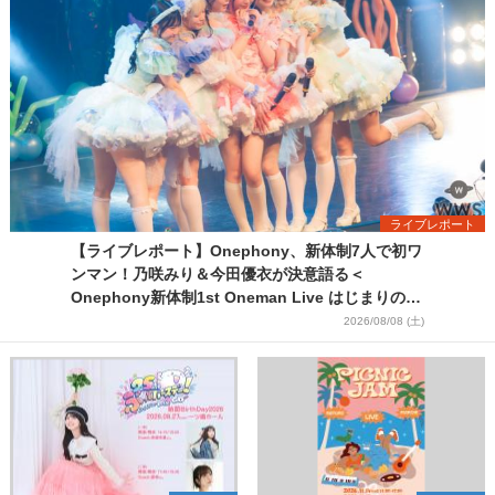
ライブレポート
【ライブレポート】Onephony、新体制7人で初ワ
ンマン！乃咲みり＆今田優衣が決意語る＜
Onephony新体制1st Oneman Live はじまりの夏
＞
2026/08/08 (土)