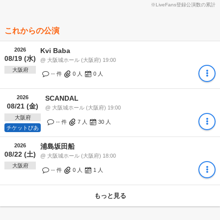
※LiveFans登録公演数の累計
これからの公演
2026
Kvi Baba
08/19 (水)
@ 大阪城ホール (大阪府) 19:00
大阪府
-- 件
0
人
0
人
2026
SCANDAL
08/21 (金)
@ 大阪城ホール (大阪府) 19:00
大阪府
-- 件
7
人
30
人
チケットぴあ
2026
浦島坂田船
08/22 (土)
@ 大阪城ホール (大阪府) 18:00
大阪府
-- 件
0
人
1
人
もっと見る