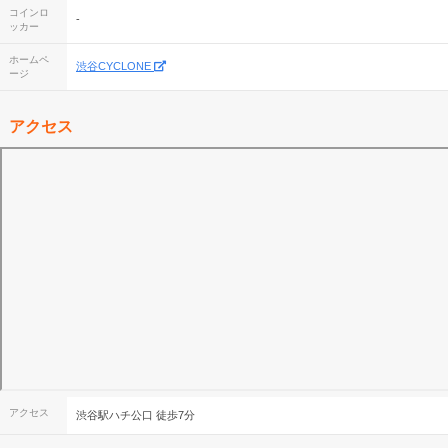
コインロ
-
ッカー
ホームペ
渋谷CYCLONE
ージ
アクセス
アクセス
渋谷駅ハチ公口 徒歩7分