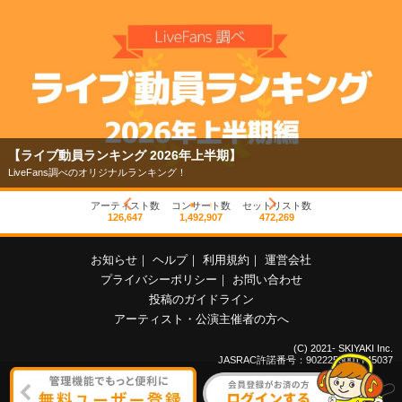
【ライブ動員ランキング 2026年上半期】
LiveFans調べのオリジナルランキング！
アーティスト数
コンサート数
セットリスト数
126,647
1,492,907
472,269
お知らせ
｜
ヘルプ
｜
利用規約
｜
運営会社
プライバシーポリシー
｜
お問い合わせ
投稿のガイドライン
アーティスト・公演主催者の方へ
(C) 2021- SKIYAKI Inc.
JASRAC許諾番号：9022255001Y45037