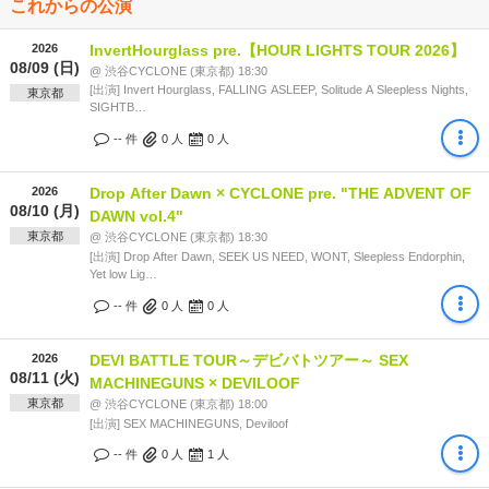
これからの公演
2026
InvertHourglass pre.【HOUR LIGHTS TOUR 2026】
08/09 (日)
@ 渋谷CYCLONE (東京都) 18:30
[出演] Invert Hourglass, FALLING ASLEEP, Solitude A Sleepless Nights,
東京都
SIGHTB…
-- 件
0
人
0
人
2026
Drop After Dawn × CYCLONE pre. "THE ADVENT OF
08/10 (月)
DAWN vol.4"
東京都
@ 渋谷CYCLONE (東京都) 18:30
[出演] Drop After Dawn, SEEK US NEED, WONT, Sleepless Endorphin,
Yet low Lig…
-- 件
0
人
0
人
2026
DEVI BATTLE TOUR～デビバトツアー～ SEX
08/11 (火)
MACHINEGUNS × DEVILOOF
東京都
@ 渋谷CYCLONE (東京都) 18:00
[出演] SEX MACHINEGUNS, Deviloof
-- 件
0
人
1
人