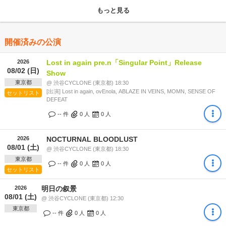
もっと見る
開催済みの公演
2026
Lost in again pre.n「Singular Point」Release
08/02 (日)
Show
東京都
@ 渋谷CYCLONE (東京都) 18:30
[出演] Lost in again, ovEnola, ABLAZE IN VEINS, MOMN, SENSE OF
セットリスト
DEFEAT
-- 件
0
人
0
人
2026
NOCTURNAL BLOODLUST
08/01 (土)
@ 渋谷CYCLONE (東京都) 18:30
東京都
-- 件
0
人
0
人
セットリスト
2026
明日の叙景
08/01 (土)
@ 渋谷CYCLONE (東京都) 12:30
東京都
-- 件
0
人
0
人