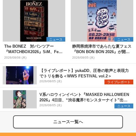
ニュース
ニュース
The BONEZ 対バンツアー
静岡県焼津市であらたな夏フェス
『MATCHBOX2026』SiM、Fear,
『BON BON BON 2026』が開
and Loathing in Las Vegasら対
催 音楽ライブ×盆踊り×DJ×屋台
2026/08/06 (木)
2026/08/05 (水)
バンアーティストを一斉解禁
グルメ×ランタンナイトで彩る2日
間
【ライブレポート】yukaDD、圧巻の歌声と表現力
でトリを飾る＜WWS FESTIVAL vol.2＞
2026/08/05 (水)
ライブレポート
V系ハロウィンイベント『MASKED HALLOWEEN
2026』4日目、“渋谷魔界†モンスターナイト”出演6
組を発表
2026/08/05 (水)
ニュース
ニュース一覧へ