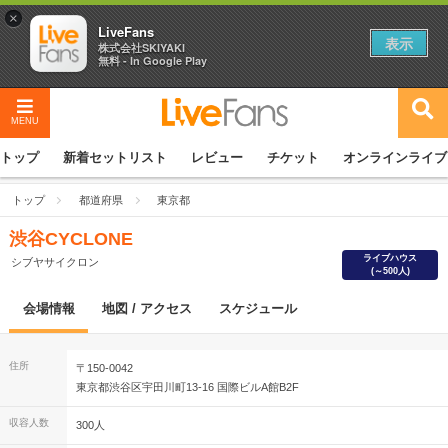
×
LiveFans
表示
株式会社SKIYAKI
無料 - In Google Play
MENU
トップ
新着セットリスト
レビュー
チケット
オンラインライブ
トップ
都道府県
東京都
渋谷CYCLONE
ライブハウス
シブヤサイクロン
(～500人)
会場情報
地図 / アクセス
スケジュール
住所
〒150-0042
東京都渋谷区宇田川町13-16 国際ビルA館B2F
収容人数
300人