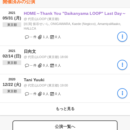
開催済みの公演
2021
HOME～Thank You "Daikanyama LOOP" Last Day～
05/31 (月)
@ 代官山LOOP (東京都)
[出演] 仮谷せいら, ONIGAWARA, Kaede (Negicco), AmamiyaMaako,
東京都
HALLCA
-- 件
1
人
0
人
2021
日向文
02/14 (日)
@ 代官山LOOP (東京都) 18:00
東京都
-- 件
0
人
0
人
2020
Tani Yuuki
12/22 (火)
@ 代官山LOOP (東京都) 19:00
東京都
-- 件
0
人
0
人
もっと見る
公演一覧へ