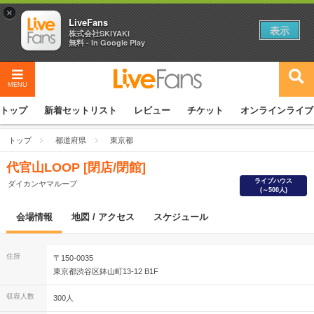
×
LiveFans
表示
株式会社SKIYAKI
無料 - In Google Play
MENU
トップ
新着セットリスト
レビュー
チケット
オンラインライブ
トップ
都道府県
東京都
代官山LOOP [閉店/閉館]
ライブハウス
ダイカンヤマループ
(～500人)
会場情報
地図 / アクセス
スケジュール
住所
〒150-0035
東京都渋谷区鉢山町13-12 B1F
収容人数
300人