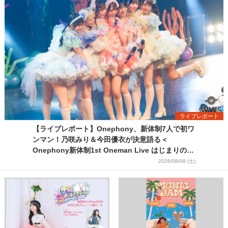
ライブレポート
【ライブレポート】Onephony、新体制7人で初ワ
ンマン！乃咲みり＆今田優衣が決意語る＜
Onephony新体制1st Oneman Live はじまりの夏
＞
2026/08/08 (土)