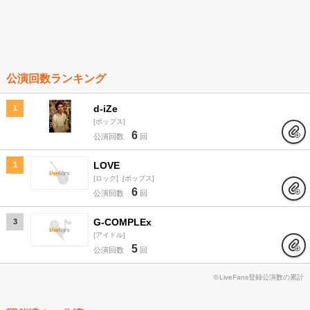
公演回数ランキング
d-iZe
1
ポップス
6
公演回数
回
LOVE
1
ロック
ポップス
6
公演回数
回
G-COMPLEx
3
アイドル
5
公演回数
回
※LiveFans登録公演数の累計