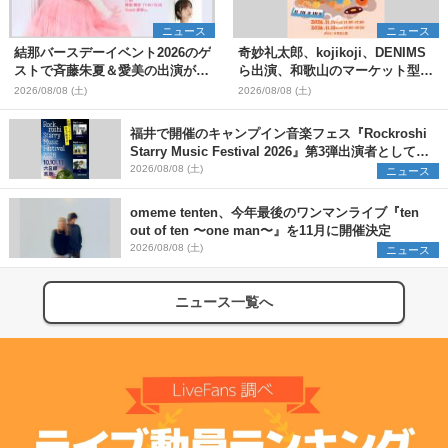
ニュース
ニュース
結那バースデーイベント2026のゲ
奇妙礼太郎、kojikoji、DENIMS
ストで斉藤朱夏＆愛美の出演が決
ら出演、和歌山のマーケット型野
定
外イベント『PICNIC JAM
2026/08/08 (土)
2026/08/08 (土)
2026』早割チケット発売開始
福井で開催のキャンプイン音楽フェス『Rockroshi
Starry Music Festival 2026』第3弾出演者として
SCOOBIE DO、かりゆし58、Reiを発表
2026/08/08 (土)
ニュース
omeme tenten、今年最後のワンマンライブ『ten
out of ten 〜one man〜』を11月に開催決定
2026/08/08 (土)
ニュース
ニュース一覧へ