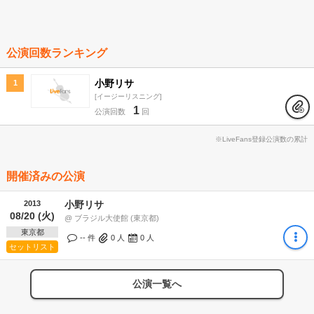
公演回数ランキング
小野リサ
1
イージーリスニング
1
公演回数
回
※LiveFans登録公演数の累計
開催済みの公演
2013
小野リサ
08/20 (火)
@ ブラジル大使館 (東京都)
東京都
-- 件
0
人
0
人
セットリスト
公演一覧へ