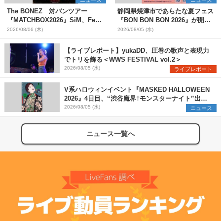
The BONEZ 対バンツアー
静岡県焼津市であらたな夏フェス
『MATCHBOX2026』SiM、Fear,
『BON BON BON 2026』が開
and Loathing in Las Vegasら対
催 音楽ライブ×盆踊り×DJ×屋台
2026/08/06 (木)
2026/08/05 (水)
バンアーティストを一斉解禁
グルメ×ランタンナイトで彩る2日
間
【ライブレポート】yukaDD、圧巻の歌声と表現力
でトリを飾る＜WWS FESTIVAL vol.2＞
2026/08/05 (水)
ライブレポート
V系ハロウィンイベント『MASKED HALLOWEEN
2026』4日目、“渋谷魔界†モンスターナイト”出演6
組を発表
2026/08/05 (水)
ニュース
ニュース一覧へ