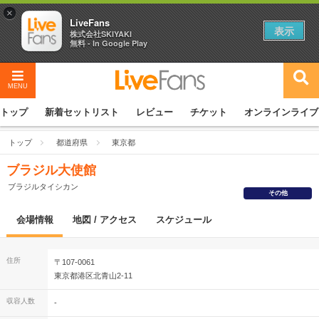
×
LiveFans
表示
株式会社SKIYAKI
無料 - In Google Play
MENU
トップ
新着セットリスト
レビュー
チケット
オンラインライブ
トップ
都道府県
東京都
ブラジル大使館
ブラジルタイシカン
その他
会場情報
地図 / アクセス
スケジュール
住所
〒107-0061
東京都港区北青山2-11
収容人数
-