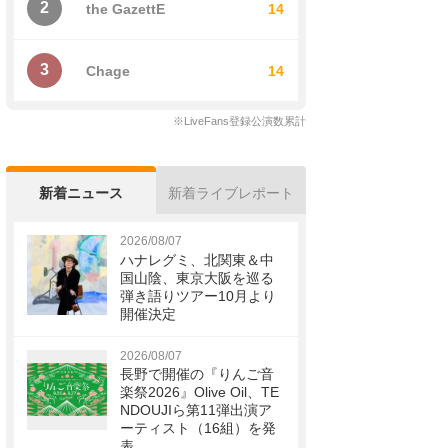
2
the GazettE
14
3
Chage
14
※LiveFans登録公演数累計
新着ニュース
新着ライブレポート
2026/08/07
ハナレグミ、北関東＆中
国山陰、東京大阪を巡る
弾き語りツアー10月より
開催決定
2026/08/07
長野で開催の『りんご音
楽祭2026』Olive Oil、TE
NDOUJIら第11弾出演ア
ーティスト（16組）を発
表