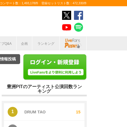
ンサート数：1,493,178件 登録セットリスト数：472,330件
イブQ&A
企画
ランキング
情報投稿
豊洲PITのアーティスト公演回数ラン
キング
1
DRUM TAO
15