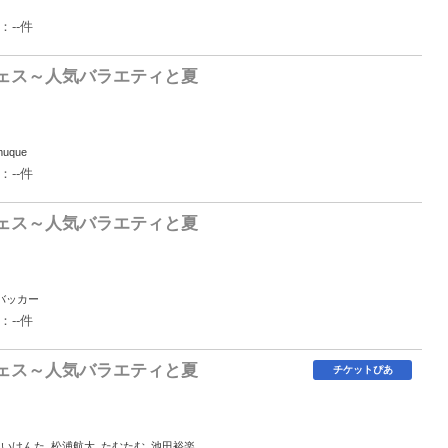
：--件
フェス～人気バラエティと夏
muque
：--件
フェス～人気バラエティと夏
バッカー
：--件
フェス～人気バラエティと夏
チケットぴあ
ほいけんた, 松浦航大, たむたむ, 池田裕楽