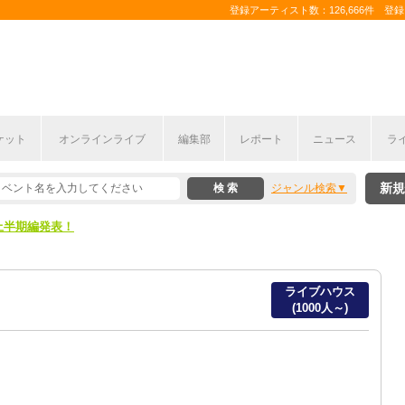
登録アーティスト数：126,666件 登録コ
ケット
オンラインライブ
編集部
レポート
ニュース
ラ
新規
ジャンル検索
ここから！
上半期編発表！
ここから！
ライブハウス
上半期編発表！
(1000人～)