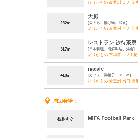
ゆりかもめ 新豊洲 １Ａ 徒
天房
252m
天ぷら、揚げ物、和食
ゆりかもめ 新豊洲 ２Ａ 徒
レストラン 汐待茶寮
317m
日本料理、海鮮料理、洋食
ゆりかもめ 市場前 １Ａ1 徒
nacafe
418m
カフェ、洋菓子、ケーキ
ゆりかもめ 新豊洲 出口 徒
周辺会場
MIFA Football Park
徒歩すぐ