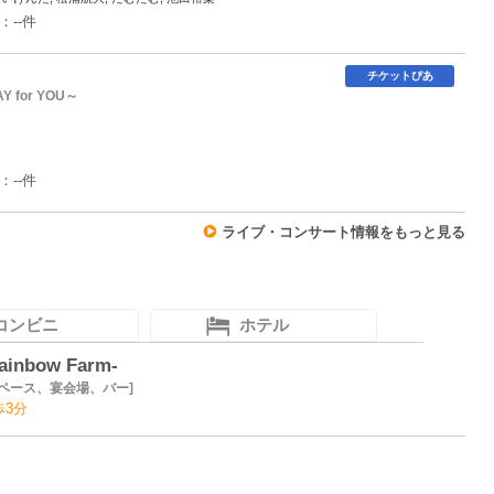
：--件
チケットぴあ
AY for YOU～
：--件
ライブ・コンサート情報をもっと見る
コンビニ
ホテル
ainbow Farm-
ペース、宴会場、バー
歩3分