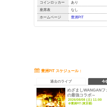
コインロッカー
あり
座席表
なし
ホームページ
豊洲PIT
豊洲PIT スケジュール
過去のライブ
今
めざましWANGAN
の最強コラボ～
2026/08/08 (土) 11:00
＠豊洲PIT (東京都)