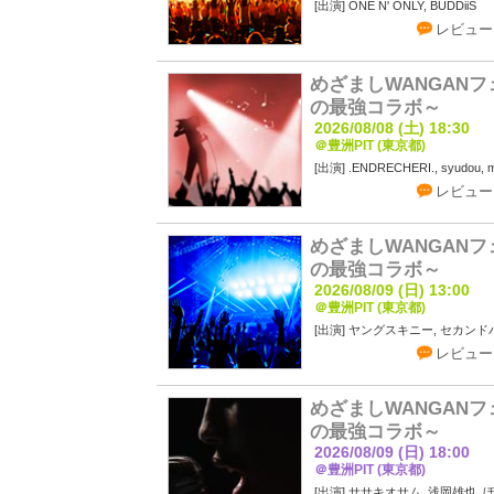
ONE N' ONLY, BUDDiiS
レビュー
めざましWANGAN
の最強コラボ～
2026/08/08 (土) 18:30
＠豊洲PIT (東京都)
.ENDRECHERI., syudou, 
レビュー
めざましWANGAN
の最強コラボ～
2026/08/09 (日) 13:00
＠豊洲PIT (東京都)
ヤングスキニー, セカンド
レビュー
めざましWANGAN
の最強コラボ～
2026/08/09 (日) 18:00
＠豊洲PIT (東京都)
ササキオサム, 浅岡雄也, 