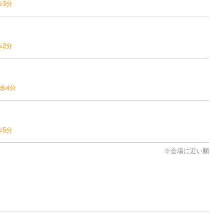
歩3分
歩2分
歩4分
歩5分
※会場に近い順