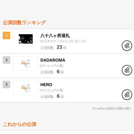
公演回数ランキング
八十八ヶ所巡礼
1
オルタナティブ/パンク
ロック
23
公演回数
回
DADAROMA
2
ヴィジュアル系
6
公演回数
回
HERO
2
ヴィジュアル系
6
公演回数
回
※LiveFans登録公演数の累計
これからの公演