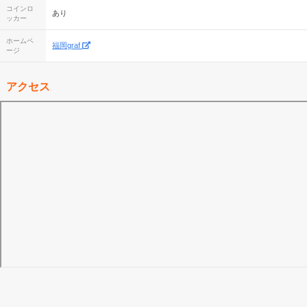
コインロ
あり
ッカー
ホームペ
福岡graf
ージ
アクセス