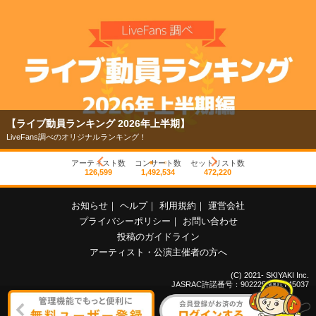
【ライブ動員ランキング 2026年上半期】
LiveFans調べのオリジナルランキング！
アーティスト数
コンサート数
セットリスト数
126,599
1,492,534
472,220
お知らせ
｜
ヘルプ
｜
利用規約
｜
運営会社
プライバシーポリシー
｜
お問い合わせ
投稿のガイドライン
アーティスト・公演主催者の方へ
(C) 2021- SKIYAKI Inc.
JASRAC許諾番号：9022255001Y45037