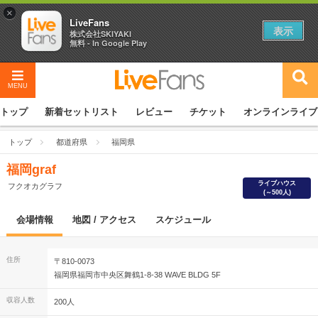
×
LiveFans
表示
株式会社SKIYAKI
無料 - In Google Play
MENU
トップ
新着セットリスト
レビュー
チケット
オンラインライブ
トップ
都道府県
福岡県
福岡graf
ライブハウス
フクオカグラフ
(～500人)
会場情報
地図 / アクセス
スケジュール
住所
〒810-0073
福岡県福岡市中央区舞鶴1-8-38 WAVE BLDG 5F
収容人数
200人