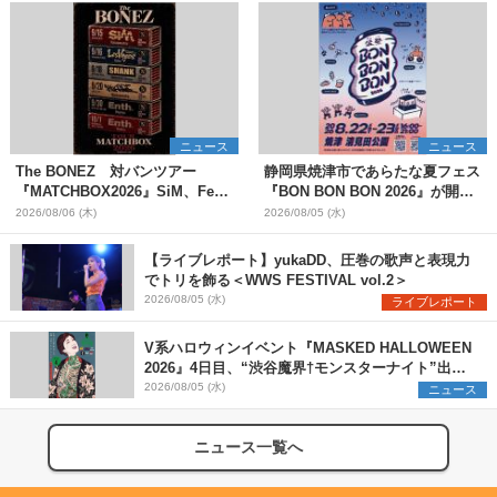
ニュース
ニュース
The BONEZ 対バンツアー
静岡県焼津市であらたな夏フェス
『MATCHBOX2026』SiM、Fear,
『BON BON BON 2026』が開
and Loathing in Las Vegasら対
催 音楽ライブ×盆踊り×DJ×屋台
2026/08/06 (木)
2026/08/05 (水)
バンアーティストを一斉解禁
グルメ×ランタンナイトで彩る2日
間
【ライブレポート】yukaDD、圧巻の歌声と表現力
でトリを飾る＜WWS FESTIVAL vol.2＞
2026/08/05 (水)
ライブレポート
V系ハロウィンイベント『MASKED HALLOWEEN
2026』4日目、“渋谷魔界†モンスターナイト”出演6
組を発表
2026/08/05 (水)
ニュース
ニュース一覧へ