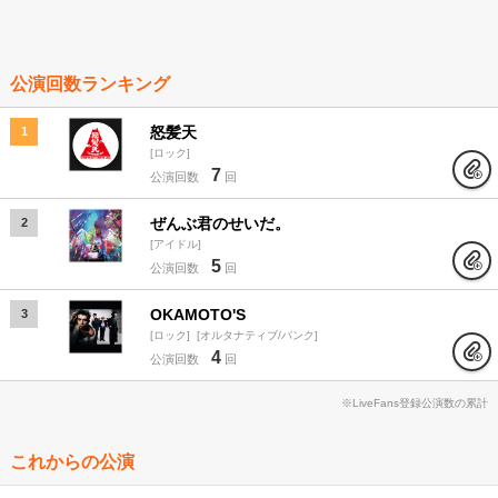
公演回数ランキング
怒髪天
1
ロック
7
公演回数
回
ぜんぶ君のせいだ。
2
アイドル
5
公演回数
回
OKAMOTO'S
3
ロック
オルタナティブ/パンク
4
公演回数
回
※LiveFans登録公演数の累計
これからの公演