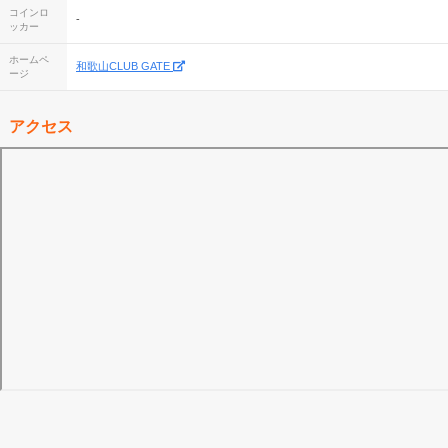
コインロ
-
ッカー
ホームペ
和歌山CLUB GATE
ージ
アクセス