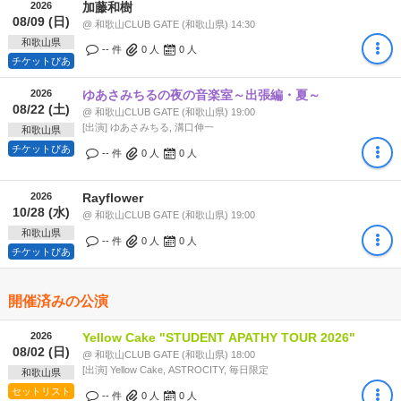
2026
加藤和樹
08/09 (日)
@ 和歌山CLUB GATE (和歌山県) 14:30
和歌山県
-- 件
0
人
0
人
チケットぴあ
2026
ゆあさみちるの夜の音楽室～出張編・夏～
08/22 (土)
@ 和歌山CLUB GATE (和歌山県) 19:00
[出演] ゆあさみちる, 溝口伸一
和歌山県
チケットぴあ
-- 件
0
人
0
人
2026
Rayflower
10/28 (水)
@ 和歌山CLUB GATE (和歌山県) 19:00
和歌山県
-- 件
0
人
0
人
チケットぴあ
開催済みの公演
2026
Yellow Cake "STUDENT APATHY TOUR 2026"
08/02 (日)
@ 和歌山CLUB GATE (和歌山県) 18:00
[出演] Yellow Cake, ASTROCITY, 毎日限定
和歌山県
セットリスト
-- 件
0
人
0
人