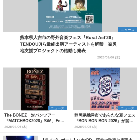
ニュース
熊本県人吉市の野外音楽フェス『Rural Act'26』
TENDOUJIら最終出演アーティストを解禁 被災
地支援プロジェクトの始動も発表
2026/08/06 (木)
ニュース
ニュース
The BONEZ 対バンツアー
静岡県焼津市であらたな夏フェス
『MATCHBOX2026』SiM、Fear,
『BON BON BON 2026』が開
and Loathing in Las Vegasら対
催 音楽ライブ×盆踊り×DJ×屋台
2026/08/06 (木)
2026/08/05 (水)
バンアーティストを一斉解禁
グルメ×ランタンナイトで彩る2日
間