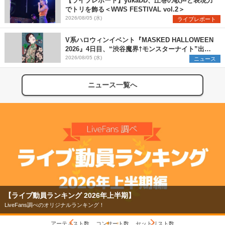
【ライブレポート】yukaDD、圧巻の歌声と表現力
でトリを飾る＜WWS FESTIVAL vol.2＞
2026/08/05 (水)
ライブレポート
V系ハロウィンイベント『MASKED HALLOWEEN
2026』4日目、“渋谷魔界†モンスターナイト”出演6
組を発表
2026/08/05 (水)
ニュース
ニュース一覧へ
【フェス特集2026】
今年もフェスの季節がやってきた！
アーティスト数
コンサート数
セットリスト数