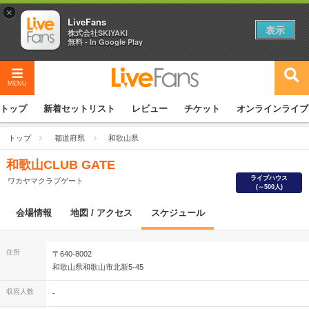
×
LiveFans
表示
株式会社SKIYAKI
無料 - In Google Play
MENU
トップ
新着セットリスト
レビュー
チケット
オンラインライブ
トップ
都道府県
和歌山県
和歌山CLUB GATE
ライブハウス
ワカヤマクラブゲート
(～500人)
会場情報
地図 / アクセス
スケジュール
住所
〒640-8002
和歌山県和歌山市北新5-45
収容人数
-