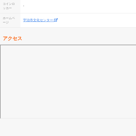
コインロ
-
ッカー
ホームペ
宇治市文化センター
ージ
アクセス