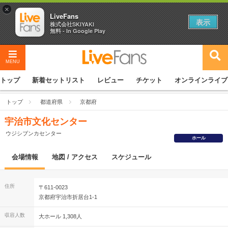
×
LiveFans
表示
株式会社SKIYAKI
無料 - In Google Play
MENU
トップ
新着セットリスト
レビュー
チケット
オンラインライブ
トップ
都道府県
京都府
宇治市文化センター
ウジシブンカセンター
ホール
会場情報
地図 / アクセス
スケジュール
住所
〒611-0023
京都府宇治市折居台1-1
収容人数
大ホール 1,308人