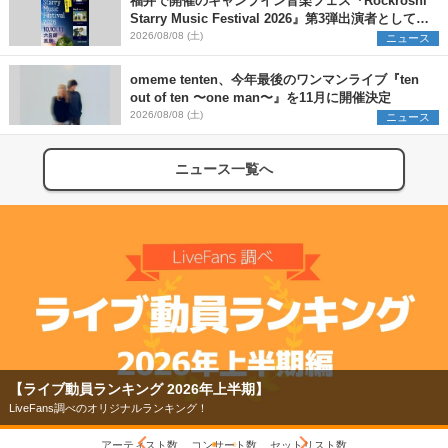
福井で開催のキャンプイン音楽フェス『Rockroshi
Starry Music Festival 2026』第3弾出演者として
SCOOBIE DO、かりゆし58、Reiを発表
2026/08/08 (土)
ニュース
omeme tenten、今年最後のワンマンライブ『ten
out of ten 〜one man〜』を11月に開催決定
2026/08/08 (土)
ニュース
ニュース一覧へ
【ライブ動員ランキング 2026年上半期】
LiveFans調べのオリジナルランキング！
アーティスト数
コンサート数
セットリスト数