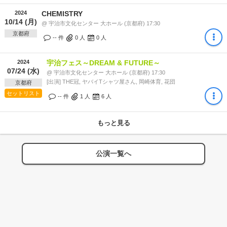
2024
CHEMISTRY
10/14 (月)
@ 宇治市文化センター 大ホール (京都府) 17:30
京都府
-- 件
0
人
0
人
2024
宇治フェス～DREAM & FUTURE～
07/24 (水)
@ 宇治市文化センター 大ホール (京都府) 17:30
[出演] THE冠, ヤバイTシャツ屋さん, 岡崎体育, 花団
京都府
セットリスト
-- 件
1
人
6
人
もっと見る
公演一覧へ