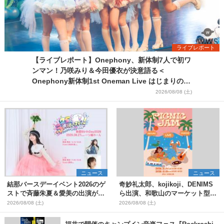
ライブレポート
【ライブレポート】Onephony、新体制7人で初ワ
ンマン！乃咲みり＆今田優衣が決意語る＜
Onephony新体制1st Oneman Live はじまりの夏
＞
2026/08/08 (土)
ニュース
ニュース
結那バースデーイベント2026のゲ
奇妙礼太郎、kojikoji、DENIMS
ストで斉藤朱夏＆愛美の出演が決
ら出演、和歌山のマーケット型野
定
外イベント『PICNIC JAM
2026/08/08 (土)
2026/08/08 (土)
2026』早割チケット発売開始