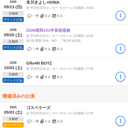
2026
氷川きよし+KIINA.
09/13 (日)
@ 宇治市文化センター 大ホール (京都府) 15:00
京都府
-- 件
0
人
0
人
チケットぴあ
2026
2026昭和101年音街巡旅
09/26 (土)
@ 宇治市文化センター 小ホール (京都府) 16:00
[出演] 軍鶏 SHA・MO・, TKO木本武宏
京都府
チケットぴあ
-- 件
0
人
0
人
2026
GRe4N BOYZ
10/03 (土)
@ 宇治市文化センター 大ホール (京都府) 17:00
京都府
-- 件
0
人
0
人
チケットぴあ
開催済みの公演
2025
ゴスペラーズ
05/03 (土)
@ 宇治市文化センター 大ホール (京都府) 17:00
京都府
-- 件
1
人
2
人
セットリスト