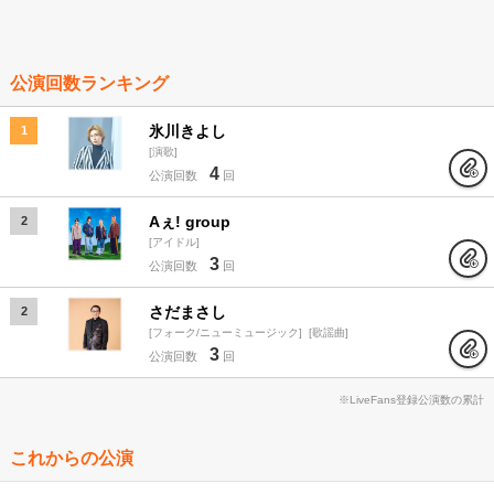
公演回数ランキング
氷川きよし
1
演歌
4
公演回数
回
Aぇ! group
2
アイドル
3
公演回数
回
さだまさし
2
フォーク/ニューミュージック
歌謡曲
3
公演回数
回
※LiveFans登録公演数の累計
これからの公演