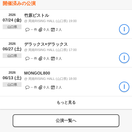
開催済みの公演
2026
竹原ピストル
07/24 (金)
@ 周南RISING HALL (山口県) 19:00
山口県
-- 件
0
人
2
人
2026
デラックス×デラックス
06/27 (土)
@ 周南RISING HALL (山口県) 17:00
山口県
-- 件
0
人
0
人
2026
MONGOL800
06/13 (土)
@ 周南RISING HALL (山口県) 18:00
山口県
-- 件
0
人
2
人
もっと見る
公演一覧へ