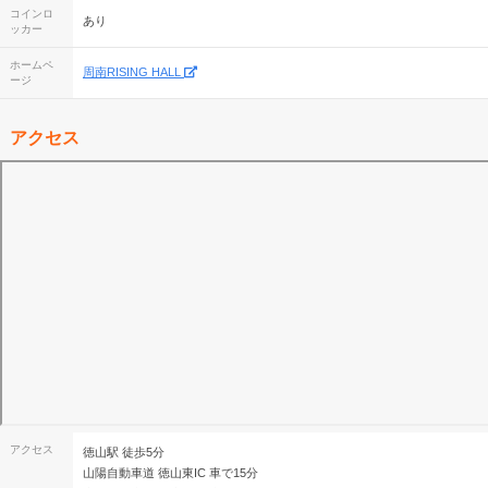
コインロ
あり
ッカー
ホームペ
周南RISING HALL
ージ
アクセス
アクセス
徳山駅 徒歩5分
山陽自動車道 徳山東IC 車で15分