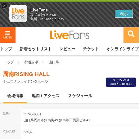
×
LiveFans
表示
株式会社SKIYAKI
無料 - In Google Play
MENU
トップ
新着セットリスト
レビュー
チケット
オンラインライブ
トップ
都道府県
山口県
周南RISING HALL
ライブハウス
シュウナンライジングホール
(500人～1000人)
会場情報
地図 / アクセス
スケジュール
住所
〒745-0031
山口県周南市銀南街49 銀南毎日興業ビル4Ｆ
収容人数
550人