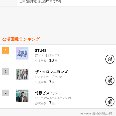
山陽自動車道 徳山西IC 車で25分
公演回数ランキング
STU48
1
アイドル
ポップス
10
公演回数
回
ザ・クロマニヨンズ
2
オルタナティブ/パンク
7
公演回数
回
竹原ピストル
2
フォーク/ニューミュージック
7
公演回数
回
※LiveFans登録公演数の累計