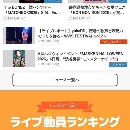
ニュース
ニュース
The BONEZ 対バンツアー
静岡県焼津市であらたな夏フェス
『MATCHBOX2026』SiM、Fear,
『BON BON BON 2026』が開
and Loathing in Las Vegasら対
催 音楽ライブ×盆踊り×DJ×屋台
2026/08/06 (木)
2026/08/05 (水)
バンアーティストを一斉解禁
グルメ×ランタンナイトで彩る2日
間
【ライブレポート】yukaDD、圧巻の歌声と表現力
でトリを飾る＜WWS FESTIVAL vol.2＞
2026/08/05 (水)
ライブレポート
V系ハロウィンイベント『MASKED HALLOWEEN
2026』4日目、“渋谷魔界†モンスターナイト”出演6
組を発表
2026/08/05 (水)
ニュース
ニュース一覧へ