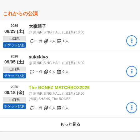
これからの公演
2026
大森靖子
08/29 (土)
@ 周南RISING HALL (山口県) 18:00
山口県
-- 件
2
人
1
人
チケットぴあ
2026
sukekiyo
09/05 (土)
@ 周南RISING HALL (山口県) 18:00
山口県
-- 件
0
人
0
人
チケットぴあ
2026
The BONEZ MATCHBOX2026
09/18 (金)
@ 周南RISING HALL (山口県) 19:00
[出演] SHANK, The BONEZ
山口県
チケットぴあ
-- 件
0
人
0
人
もっと見る