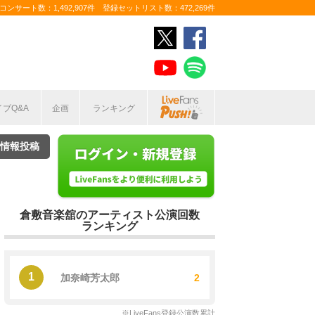
ンサート数：1,492,907件 登録セットリスト数：472,269件
イブQ&A
企画
ランキング
情報投稿
倉敷音楽舘のアーティスト公演回数
ランキング
1
加奈崎芳太郎
2
※LiveFans登録公演数累計