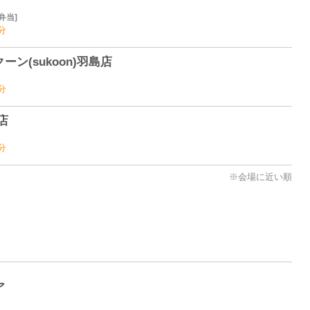
弁当
分
ン(sukoon)羽島店
分
店
分
※会場に近い順
ア