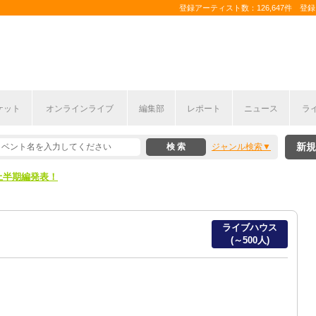
登録アーティスト数：126,647件 登録コ
ケット
オンラインライブ
編集部
レポート
ニュース
ラ
新規
ジャンル検索
ここから！
上半期編発表！
ここから！
ライブハウス
上半期編発表！
(～500人)