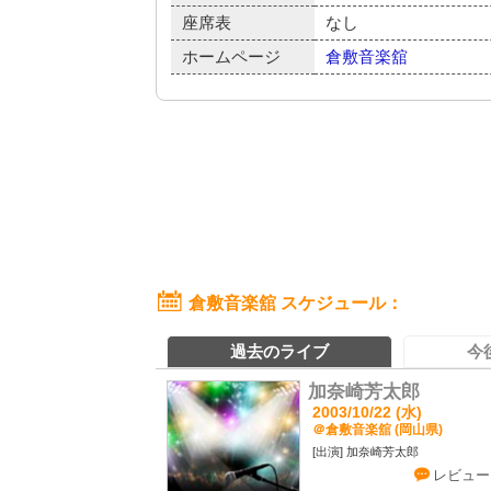
座席表
なし
ホームページ
倉敷音楽舘
倉敷音楽舘 スケジュール
過去のライブ
今
加奈崎芳太郎
2003/10/22 (水)
＠倉敷音楽舘 (岡山県)
加奈崎芳太郎
レビュー