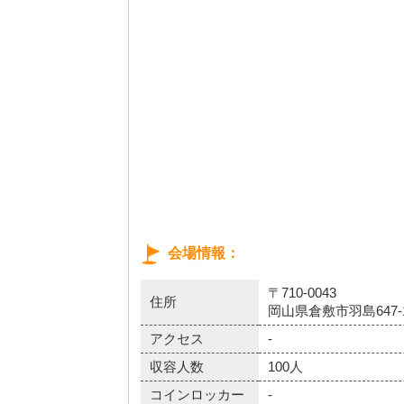
会場情報
〒710-0043
住所
岡山県倉敷市羽島647-
アクセス
-
収容人数
100人
コインロッカー
-