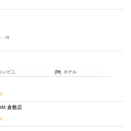
：--件
コンビニ
ホテル
分
IUM 倉敷店
分