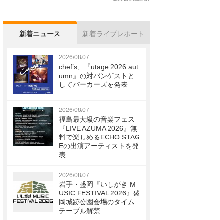
新着ニュース
新着ライブレポート
2026/08/07
chef’s、『utage 2026 aut
umn』の対バンゲストと
してパーカーズを発表
2026/08/07
福島最大級の音楽フェス
『LIVE AZUMA 2026』無
料で楽しめるECHO STAG
Eの出演アーティストを発
表
2026/08/07
岩手・盛岡『いしがき M
USIC FESTIVAL 2026』盛
岡城跡公園会場のタイム
テーブル解禁