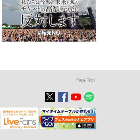
Page Top↑