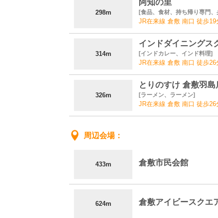
阿知の里
298m
食品、食材、持ち帰り専門、
JR在来線 倉敷 南口 徒歩19
インドダイニングスクー
314m
インドカレー、インド料理
JR在来線 倉敷 南口 徒歩26
とりのすけ 倉敷羽島
326m
ラーメン、ラーメン
JR在来線 倉敷 南口 徒歩26
周辺会場
倉敷市民会館
433m
倉敷アイビースクエ
624m