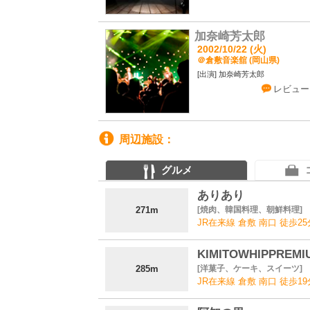
加奈崎芳太郎
2002/10/22 (火)
＠倉敷音楽舘 (岡山県)
加奈崎芳太郎
レビュー
周辺施設
グルメ
ありあり
271m
焼肉、韓国料理、朝鮮料理
JR在来線 倉敷 南口 徒歩25
KIMITOWHIPPREM
285m
洋菓子、ケーキ、スイーツ
JR在来線 倉敷 南口 徒歩19