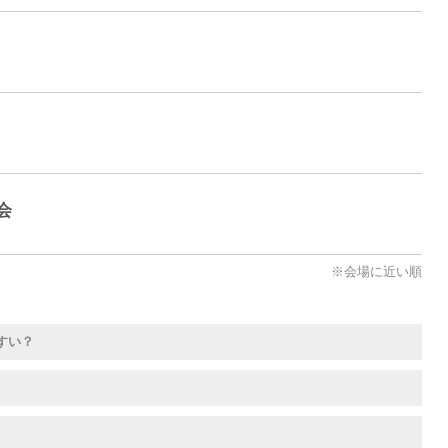
会
※会場に近い順
すい？