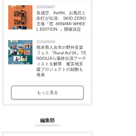
2026/08/07
友成空、KeNN、お風呂と
街灯が出演、 SKID ZERO
主催『窓 -MINAMI WHEE
L EDITION- 』開催決定
2026/08/06
熊本県人吉市の野外音楽
フェス『Rural Act'26』TE
NDOUJIら最終出演アーテ
ィストを解禁 被災地支
援プロジェクトの始動も
発表
もっと見る
編集部