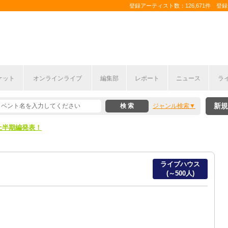
登録アーティスト数：126,671件 登録コ
ここから！
ケット
オンラインライブ
編集部
レポート
ニュース
ラ
上半期編発表！
新規
ジャンル検索
ここから！
上半期編発表！
ライブハウス
(～500人)