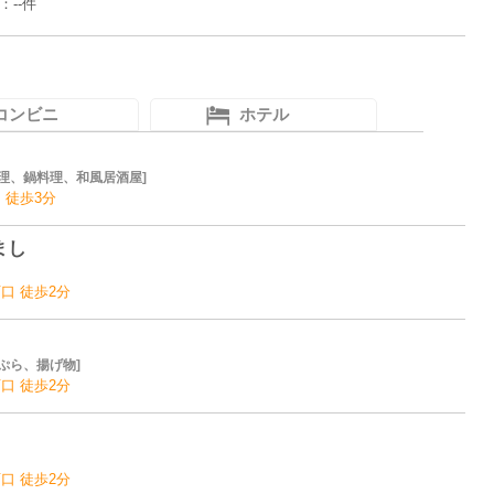
：--件
コンビニ
ホテル
理、鍋料理、和風居酒屋
 徒歩3分
まし
口 徒歩2分
ぷら、揚げ物
口 徒歩2分
口 徒歩2分