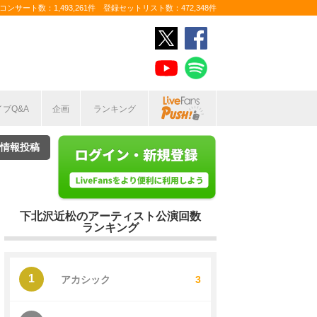
ンサート数：1,493,261件 登録セットリスト数：472,348件
イブQ&A
企画
ランキング
情報投稿
下北沢近松のアーティスト公演回数
ランキング
1
アカシック
3