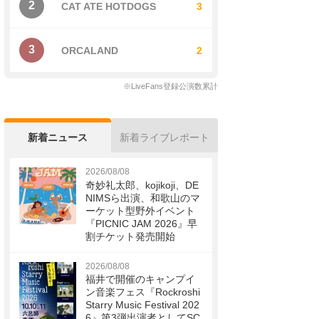
2
CAT ATE HOTDOGS
3
3
ORCALAND
2
※LiveFans登録公演数累計
新着ニュース
新着ライブレポート
2026/08/08
奇妙礼太郎、kojikoji、DE
NIMSら出演、和歌山のマ
ーケット型野外イベント
『PICNIC JAM 2026』早
割チケット発売開始
2026/08/08
福井で開催のキャンプイ
ン音楽フェス『Rockroshi
Starry Music Festival 202
6』第3弾出演者としてSC