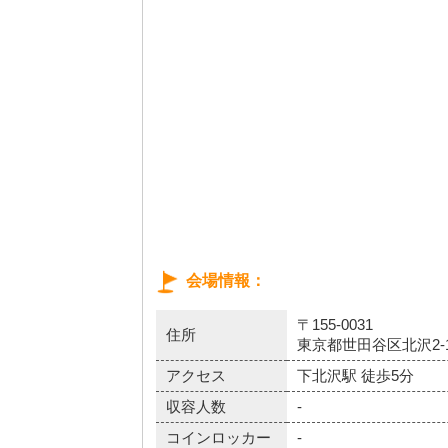
会場情報
〒155-0031
住所
東京都世田谷区北沢2-1
アクセス
下北沢駅 徒歩5分
収容人数
-
コインロッカー
-