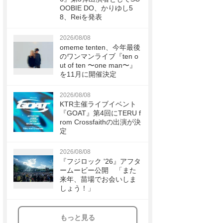
OOBIE DO、かりゆし5
8、Reiを発表
2026/08/08
omeme tenten、今年最後
のワンマンライブ『ten o
ut of ten 〜one man〜』
を11月に開催決定
2026/08/08
KTR主催ライブイベント
『GOAT』第4回にTERU f
rom Crossfaithの出演が決
定
2026/08/08
『フジロック '26』アフタ
ームービー公開 「また
来年、苗場でお会いしま
しょう！」
もっと見る